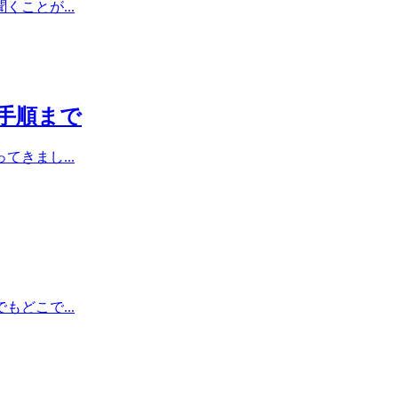
ことが...
手順まで
きまし...
どこで...