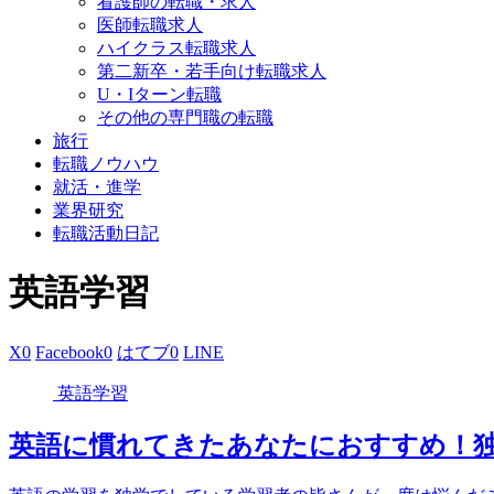
看護師の転職・求人
医師転職求人
ハイクラス転職求人
第二新卒・若手向け転職求人
U・Iターン転職
その他の専門職の転職
旅行
転職ノウハウ
就活・進学
業界研究
転職活動日記
英語学習
X
0
Facebook
0
はてブ
0
LINE
英語学習
英語に慣れてきたあなたにおすすめ！独学で使える