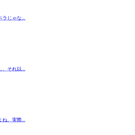
じゃな...
それ以...
。実際...