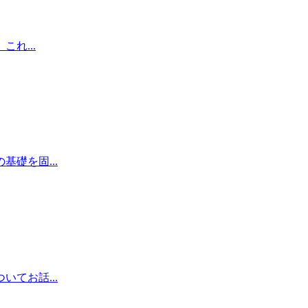
れ...
礎を固...
てお話...