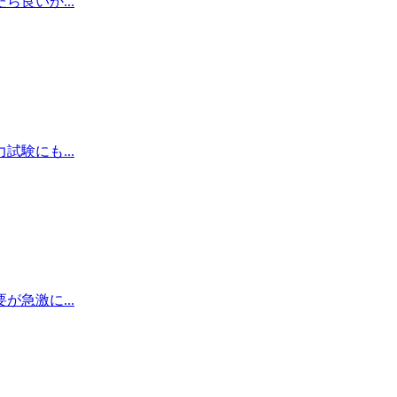
良いか...
験にも...
急激に...