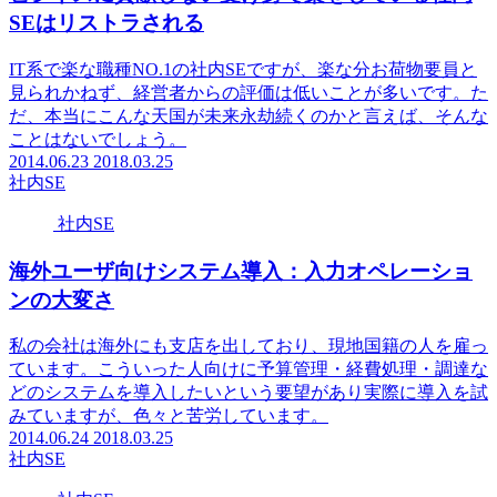
SEはリストラされる
IT系で楽な職種NO.1の社内SEですが、楽な分お荷物要員と
見られかねず、経営者からの評価は低いことが多いです。た
だ、本当にこんな天国が未来永劫続くのかと言えば、そんな
ことはないでしょう。
2014.06.23
2018.03.25
社内SE
社内SE
海外ユーザ向けシステム導入：入力オペレーショ
ンの大変さ
私の会社は海外にも支店を出しており、現地国籍の人を雇っ
ています。こういった人向けに予算管理・経費処理・調達な
どのシステムを導入したいという要望があり実際に導入を試
みていますが、色々と苦労しています。
2014.06.24
2018.03.25
社内SE