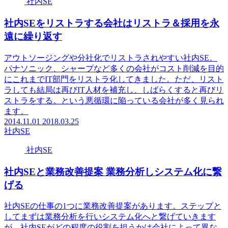
社内SE
社内SEをリストラする会社はリストラ＆採用を永
遠に繰り返す
アウトソージングや分社化でリストラされやすい社内SE。
パナソニック、シャープなど多くの会社がコスト削減を目的
にこれまでIT部門をリストラ化してきました。ただ、リスト
ラしても結局は再びIT人材を補充し、しばらくすると再びリ
ストラをする。という悪循環に陥っている会社が多く見られ
ます。
2014.11.01
2018.03.25
社内SE
社内SE
社内SEと業務改善提案 業務分析しシステム化に繋
げる
社内SEの仕事の1つに業務改善提案があります。ステップと
してまずは業務分析を行いシステム化へと繋げていきます
が、社内SEがどの程度の役割を担うかは会社によって異な