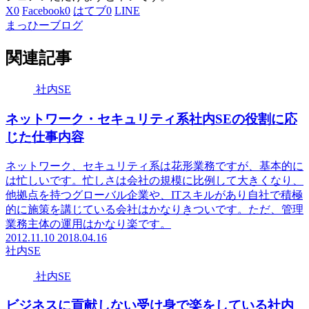
X
0
Facebook
0
はてブ
0
LINE
まっひーブログ
関連記事
社内SE
ネットワーク・セキュリティ系社内SEの役割に応
じた仕事内容
ネットワーク、セキュリティ系は花形業務ですが、基本的に
は忙しいです。忙しさは会社の規模に比例して大きくなり、
他拠点を持つグローバル企業や、ITスキルがあり自社で積極
的に施策を講じている会社はかなりきついです。ただ、管理
業務主体の運用はかなり楽です。
2012.11.10
2018.04.16
社内SE
社内SE
ビジネスに貢献しない受け身で楽をしている社内