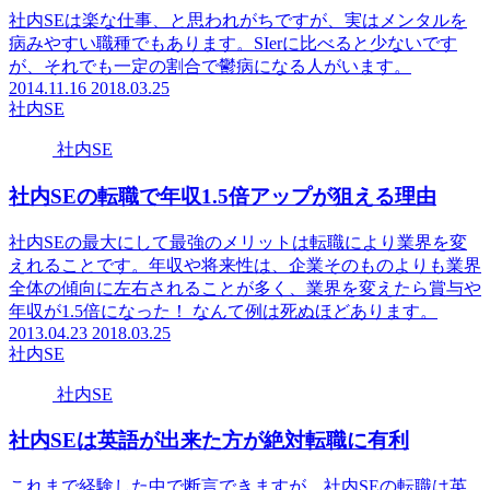
社内SEは楽な仕事、と思われがちですが、実はメンタルを
病みやすい職種でもあります。SIerに比べると少ないです
が、それでも一定の割合で鬱病になる人がいます。
2014.11.16
2018.03.25
社内SE
社内SE
社内SEの転職で年収1.5倍アップが狙える理由
社内SEの最大にして最強のメリットは転職により業界を変
えれることです。年収や将来性は、企業そのものよりも業界
全体の傾向に左右されることが多く、業界を変えたら賞与や
年収が1.5倍になった！ なんて例は死ぬほどあります。
2013.04.23
2018.03.25
社内SE
社内SE
社内SEは英語が出来た方が絶対転職に有利
これまで経験した中で断言できますが、社内SEの転職は英