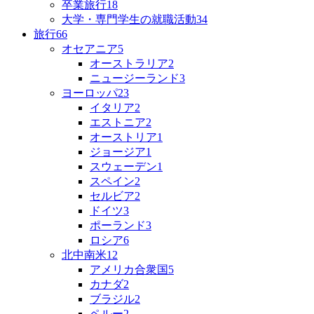
卒業旅行
18
大学・専門学生の就職活動
34
旅行
66
オセアニア
5
オーストラリア
2
ニュージーランド
3
ヨーロッパ
23
イタリア
2
エストニア
2
オーストリア
1
ジョージア
1
スウェーデン
1
スペイン
2
セルビア
2
ドイツ
3
ポーランド
3
ロシア
6
北中南米
12
アメリカ合衆国
5
カナダ
2
ブラジル
2
ペルー
2