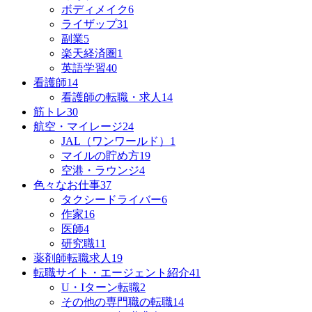
ボディメイク
6
ライザップ
31
副業
5
楽天経済圏
1
英語学習
40
看護師
14
看護師の転職・求人
14
筋トレ
30
航空・マイレージ
24
JAL（ワンワールド）
1
マイルの貯め方
19
空港・ラウンジ
4
色々なお仕事
37
タクシードライバー
6
作家
16
医師
4
研究職
11
薬剤師転職求人
19
転職サイト・エージェント紹介
41
U・Iターン転職
2
その他の専門職の転職
14