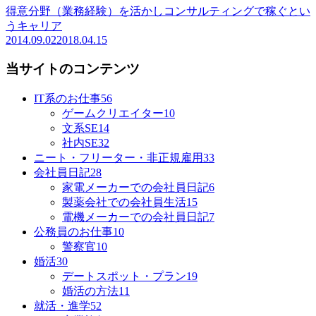
得意分野（業務経験）を活かしコンサルティングで稼ぐとい
うキャリア
2014.09.02
2018.04.15
当サイトのコンテンツ
IT系のお仕事
56
ゲームクリエイター
10
文系SE
14
社内SE
32
ニート・フリーター・非正規雇用
33
会社員日記
28
家電メーカーでの会社員日記
6
製薬会社での会社員生活
15
電機メーカーでの会社員日記
7
公務員のお仕事
10
警察官
10
婚活
30
デートスポット・プラン
19
婚活の方法
11
就活・進学
52