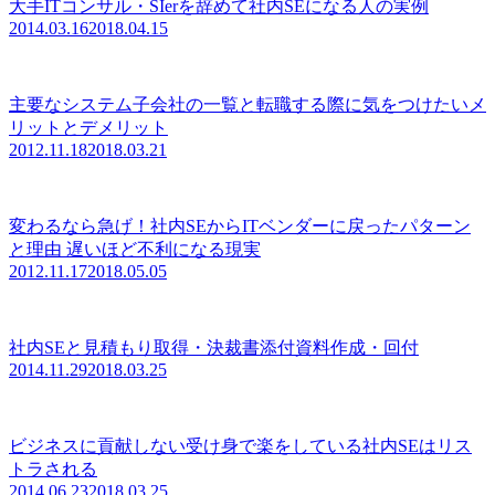
大手ITコンサル・SIerを辞めて社内SEになる人の実例
2014.03.16
2018.04.15
主要なシステム子会社の一覧と転職する際に気をつけたいメ
リットとデメリット
2012.11.18
2018.03.21
変わるなら急げ！社内SEからITベンダーに戻ったパターン
と理由 遅いほど不利になる現実
2012.11.17
2018.05.05
社内SEと見積もり取得・決裁書添付資料作成・回付
2014.11.29
2018.03.25
ビジネスに貢献しない受け身で楽をしている社内SEはリス
トラされる
2014.06.23
2018.03.25