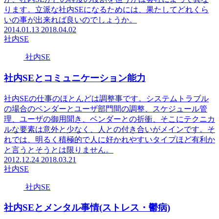
ります。立派な社内SEになるためには、果たしてどれくら
いの事が出来れば良いのでしょうか。
2014.01.13
2018.04.02
社内SE
社内SE
社内SEとコミュニケーション能力
社内SEの仕事のほとんどは調整事です。システムトラブル
の場合のベンダーとユーザ部門間の調整、スケジュール管
理、ユーザの御用聞き、ベンダーとの折衝、そこにテクニカ
ルな要素は意外と少なく、人との付き合いがメインです。そ
れでは、明るく積極的で人に好かれやすいタイプほど有利か
と言うとそうとは限りません。
2012.12.24
2018.03.21
社内SE
社内SE
社内SEとメンタル事情(ストレス・鬱病)