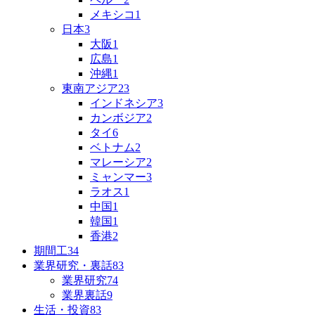
メキシコ
1
日本
3
大阪
1
広島
1
沖縄
1
東南アジア
23
インドネシア
3
カンボジア
2
タイ
6
ベトナム
2
マレーシア
2
ミャンマー
3
ラオス
1
中国
1
韓国
1
香港
2
期間工
34
業界研究・裏話
83
業界研究
74
業界裏話
9
生活・投資
83