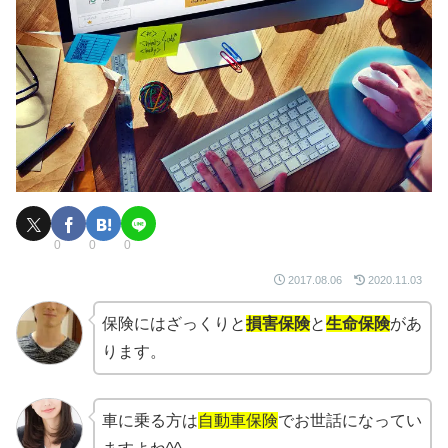
0
0
0
2017.08.06
2020.11.03
保険にはざっくりと
損害保険
と
生命保険
があ
ります。
車に乗る方は
自動車保険
でお世話になってい