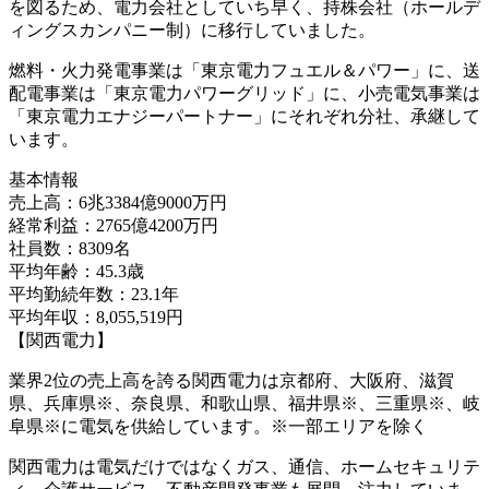
を図るため、電力会社としていち早く、持株会社（ホールデ
ィングスカンパニー制）に移行していました。
燃料・火力発電事業は「東京電力フュエル＆パワー」に、送
配電事業は「東京電力パワーグリッド」に、小売電気事業は
「東京電力エナジーパートナー」にそれぞれ分社、承継して
います。
基本情報
売上高：6兆3384億9000万円
経常利益：2765億4200万円
社員数：8309名
平均年齢：45.3歳
平均勤続年数：23.1年
平均年収：8,055,519円
【関西電力】
業界2位の売上高を誇る関西電力は京都府、大阪府、滋賀
県、兵庫県※、奈良県、和歌山県、福井県※、三重県※、岐
阜県※に電気を供給しています。※一部エリアを除く
関西電力は電気だけではなくガス、通信、ホームセキュリテ