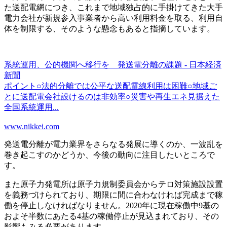
た送配電網につき、これまで地域独占的に手掛けてきた大手
電力会社が新規参入事業者から高い利用料金を取る、利用自
体を制限する、そのような懸念もあると指摘しています。
系統運用、公的機関へ移行を 発送電分離の課題 - 日本経済
新聞
ポイント○法的分離では公平な送配電線利用は困難○地域ご
とに送配電会社設けるのは非効率○災害や再生エネ見据えた
全国系統運用...
www.nikkei.com
発送電分離が電力業界をさらなる発展に導くのか、一波乱を
巻き起こすのかどうか、今後の動向に注目したいところで
す。
また原子力発電所は原子力規制委員会からテロ対策施設設置
を義務づけられており、期限に間に合わなければ完成まで稼
働を停止しなければなりません。2020年に現在稼働中9基の
およそ半数にあたる
4基の稼働停止
が見込まれており、その
影響もみる必要があります。