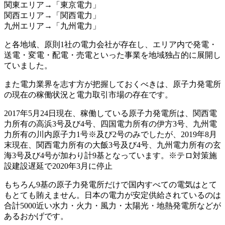
関東エリア→「東京電力」
関西エリア→「関西電力」
九州エリア→「九州電力」
と各地域、原則1社の電力会社が存在し、エリア内で発電・
送電・変電・配電・売電といった事業を地域独占的に展開し
ていました。
また電力業界を志す方が把握しておくべきは、
原子力発電所
の現在の稼働状況と電力取引市場の存在
です。
2017年5月24日現在、稼働している原子力発電所は、関西電
力所有の高浜3号及び4号、四国電力所有の伊方3号、九州電
力所有の川内原子力1号※及び2号のみでしたが、2019年8月
末現在、関西電力所有の大飯3号及び4号、九州電力所有の玄
海3号及び4号が加わり計9基となっています。※テロ対策施
設建設遅延で2020年3月に停止
もちろん
9基の原子力発電所
だけで国内すべての電気はとて
もとても賄えません。日本の電力が安定供給されているのは
合計5000近い水力・火力・風力・太陽光・地熱発電所
などが
あるおかげです。