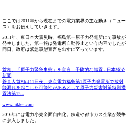
ここでは2011年から現在までの電力業界の主な動き（ニュー
ス）をお伝えしていきます。
2011年、東日本大震災時、
福島第一原子力発電所にて事故
が
発生しました。第一報は発電所自動停止という内容でしたが
同日、政府は緊急事態宣言を出すに至っています。
首相、「原子力緊急事態」を宣言 予防的な措置 - 日本経済
新聞
菅直人首相は11日夜、東京電力福島第1原子力発電所で放射
能漏れを起こした可能性があるとして原子力災害対策特別措
置法第15...
www.nikkei.com
2016年には
電力小売全面自由化
。鉄道や都市ガス企業が競争
に参入しました。