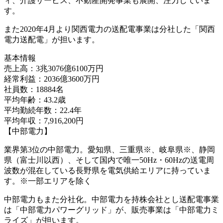
ィ、介護サービス、不動産開発事業も展開、注力していま
す。
また2020年4月より関西電力の送配電事業は分社した「関西
電力送配電」が担います。
基本情報
売上高：3兆3076億6100万円
経常利益：2036億3600万円
社員数：18884名
平均年齢：43.2歳
平均勤続年数：22.4年
平均年収：7,916,200円
【中部電力】
業界第3位の中部電力。愛知県、三重県※、岐阜県※、静岡
県（富士川以西）、そして国内で唯一50Hz・60Hzの送電周
波数が混在している長野県を電気供給エリアに持っていま
す。※一部エリアを除く
中部電力もまた分社化。中部電力を持株会社とし送配電事業
は「中部電力パワーグリッド」が、販売事業は「中部電力ミ
ライズ」が担います。