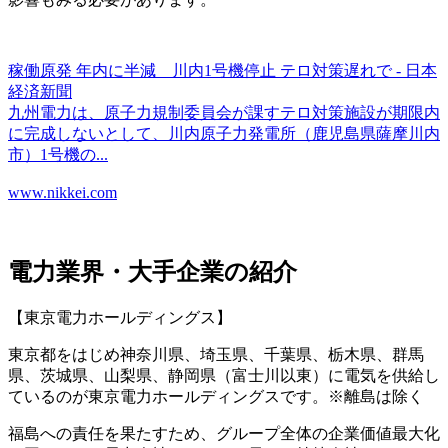
稼働原発 年内に半減 川内1号機停止 テロ対策遅れで - 日本
経済新聞
九州電力は、原子力規制委員会が課すテロ対策施設が期限内
に完成しないとして、川内原子力発電所（鹿児島県薩摩川内
市）1号機の...
www.nikkei.com
電力業界・大手企業の紹介
【東京電力ホールディングス】
東京都をはじめ神奈川県、埼玉県、千葉県、栃木県、群馬
県、茨城県、山梨県、静岡県（富士川以東）に電気を供給し
ているのが東京電力ホールディングスです。※離島は除く
福島への責任を果たすため、グループ全体の企業価値最大化