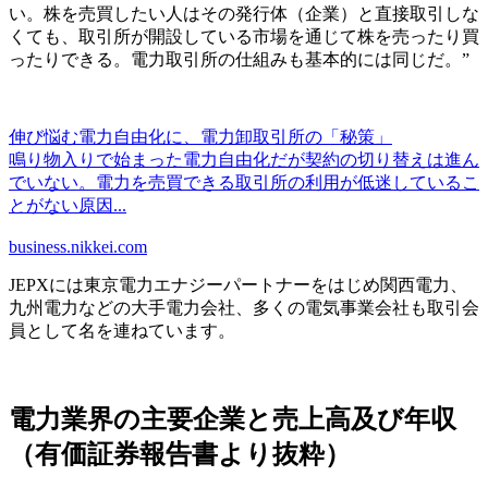
い。株を売買したい人はその発行体（企業）と直接取引しな
くても、取引所が開設している市場を通じて株を売ったり買
ったりできる。電力取引所の仕組みも基本的には同じだ。”
伸び悩む電力自由化に、電力卸取引所の「秘策」
鳴り物入りで始まった電力自由化だが契約の切り替えは進ん
でいない。電力を売買できる取引所の利用が低迷しているこ
とがない原因...
business.nikkei.com
JEPXには東京電力エナジーパートナーをはじめ関西電力、
九州電力などの大手電力会社、多くの電気事業会社も取引会
員として名を連ねています。
電力業界の主要企業と売上高及び年収
（有価証券報告書より抜粋）