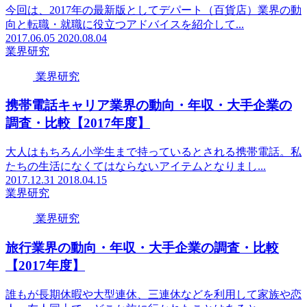
今回は、2017年の最新版としてデパート（百貨店）業界の動
向と転職・就職に役立つアドバイスを紹介して...
2017.06.05
2020.08.04
業界研究
業界研究
携帯電話キャリア業界の動向・年収・大手企業の
調査・比較【2017年度】
大人はもちろん小学生まで持っているとされる携帯電話。私
たちの生活になくてはならないアイテムとなりまし...
2017.12.31
2018.04.15
業界研究
業界研究
旅行業界の動向・年収・大手企業の調査・比較
【2017年度】
誰もが長期休暇や大型連休、三連休などを利用して家族や恋