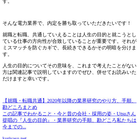
す。
そんな電力業界で、内定を勝ち取っていただきたいです！
就職と転職、共通していえることは
人生の目的と就こうとし
ている仕事の方向性が合致していることが重要です。それが
ミスマッチを防ぐカギで、長続きできるかその明暗を分けま
す。
人生の目的についてその意味を、これまで考えたことがない
方は関連記事で説明していますのでぜひ、併せてお読みいた
だけますと幸いです。
【就職・転職共通】2020年以降の業界研究のやり方、手順、
勘どころまとめ
この記事でわかること・今と昔の会社・採用の姿・Utsuさん
提唱の『人生の目的』・業界研究の手順、勘どころ私たちは
今までの...
kuriyaso.net