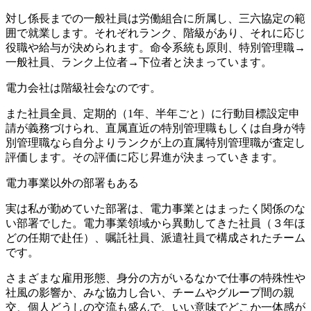
対し係長までの一般社員は労働組合に所属し、三六協定の範
囲で就業します。
それぞれランク、階級があり、それに応じ
役職や給与が決められます。命令系統も原則、特別管理職→
一般社員、ランク上位者→下位者と決まっています。
電力会社は階級社会なのです。
また社員全員、定期的（1年、半年ごと）に行動目標設定申
請が義務づけられ、直属直近の特別管理職もしくは自身が特
別管理職なら自分よりランクが上の直属特別管理職が査定し
評価します。
その評価に応じ昇進が決まっていきます。
電力事業以外の部署もある
実は私が勤めていた部署は、電力事業とはまったく関係のな
い部署でした。電力事業領域から異動してきた社員（３年ほ
どの任期で赴任）、嘱託社員、派遣社員で構成されたチーム
です。
さまざまな雇用形態、身分の方がいるなかで仕事の特殊性や
社風の影響か、
みな協力し合い、チームやグループ間の親
交、個人どうしの交流も盛んで、いい意味でどこか一体感が