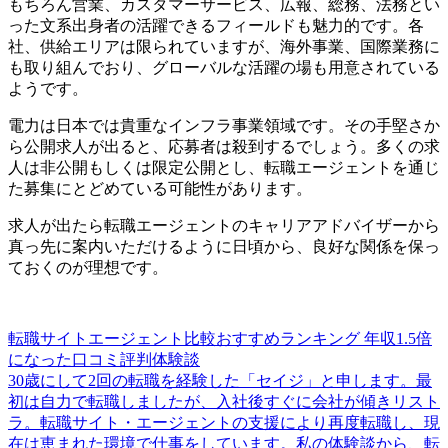
もちろん営業、カスタマーサービス、広報、総務、法務とい
った文系出身者の活躍できるフィールドも魅力的です。各
社、供給エリアは限られていますが、海外事業、国際業務に
も取り組んでおり、グローバルな活躍の場も用意されている
ようです。
電力は日本では貴重なインフラ事業領域です。その手堅さか
ら公開求人が出ると、応募者は殺到するでしょう。
多くの求
人は非公開もしくは限定公開とし、転職エージェントを通じ
た募集にとどめている可能性があります。
求人が出たら転職エージェントのキャリアアドバイザーから
真っ先に案内いただけるように日頃から、良好な関係を保っ
ておくのが理想です。
転職サイトエージェント比較おすすめランキング 年収1.5倍
になった口コミ評判体験談
30歳にして2回の転職を経験した「セイジ」と申します。最
初は自力で転職しましたが、入社後すぐに会社が傾きリスト
ラ。転職サイト・エージェントの支援により再度転職し、現
在は恵まれた環境で仕事をしています。私の体験談から、転