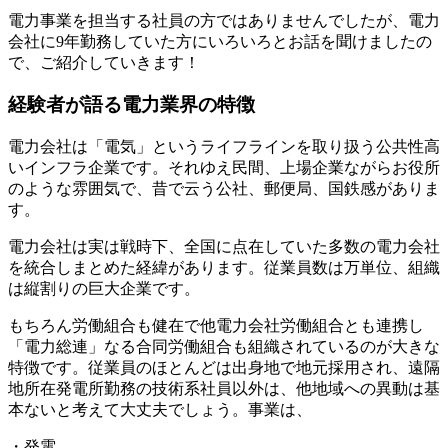
電力事業を担当する社員の方ではありませんでしたが、電力
会社に9年勤務していた方にいろいろとお話を聞けましたの
で、ご紹介していきます！
経験者が語る電力業界の特徴
電力会社は「電気」というライフラインを取り扱う公共性高
いインフラ企業です。それゆえ
民間、上場企業ながらお役所
のような雰囲気で、昔で云う公社、郵便局、国鉄感がありま
す。
電力会社は実は戦時下、全国に点在していた多数の電力会社
を統合しまとめた経緯があります。従業員数は万単位、組織
は縦割りの巨大企業です。
もちろん労働組合も健在で他電力会社労働組合とも連携し
「電力総連」
なる合同労働組合も組織されているのが大きな
特徴
です。従業員のほとんどは出身地で地元採用され、遠隔
地所在発電所勤務の技術系社員以外は、他地域への異動は基
本ないと考えて大丈夫でしょう。事業は、
・発電