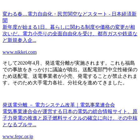
変わる春…電力自由化・民営関空などスタート - 日本経済新
聞
新年度が始まる1日、暮らしに関わる制度や価格の変更が相
次いだ。電力小売りの全面自由化を受け、都市ガスや鉄道な
ど新規参入企...
www.nikkei.com
そして2020年4月、
発送電分離
が実施されます。これも福島
での事故をきっかけに議論が噴出。送配電部門中立性確保の
ため送配電、送電事業者が小売、発電することが禁止されま
す。そのため大手電力各社、
分社化
を進めてきました。
発送電分離 － 電力システム改革｜電気事業連合会
電気事業連合会が運営する日本の電気の総合情報サイト。原
子力発電の推進と原子燃料サイクルの確立に向け、その中核
となるプルサ...
www.fepc.or.jp