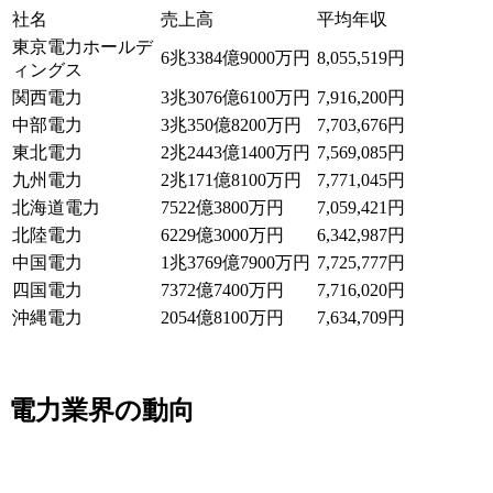
社名
売上高
平均年収
東京電力ホールデ
6兆3384億9000万円
8,055,519円
ィングス
関西電力
3兆3076億6100万円
7,916,200円
中部電力
3兆350億8200万円
7,703,676円
東北電力
2兆2443億1400万円
7,569,085円
九州電力
2兆171億8100万円
7,771,045円
北海道電力
7522億3800万円
7,059,421円
北陸電力
6229億3000万円
6,342,987円
中国電力
1兆3769億7900万円
7,725,777円
四国電力
7372億7400万円
7,716,020円
沖縄電力
2054億8100万円
7,634,709円
電力業界の動向