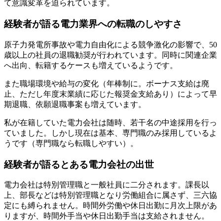
て意識変革を迫られています。
経験者が語る電力業界への転職のしやすさ
原子力発電所事故や電力自由化による競争激化の影響で、
50
歳以上の社員の退職勧奨が行われています。同時に関連企業
へ出向、転籍するケースも増えている
ようです。
また職場環境や給与の変化（年棒制に。ボーナス支給は廃
止、ただし年度末業績に応じた報奨金支給あり）によって早
期退職、依願退職事案も増えています。
私が在籍していた電力会社は随時、若干名の中途採用を行っ
ていました。しかし現在は基本、
専門職のみ採用
しているよ
うです（専門職なら転職しやすい）。
経験者が語るとある電力会社の出世
電力会社は
特別管理職
と
一般社員
に二分されます。
課長以
上、部長などは特別管理職となり労働組合に属さず、三六協
定にも縛られません。時間外労働や休日出勤に月次上限があ
りますが、時間外手当や休日出勤手当は支給されません。