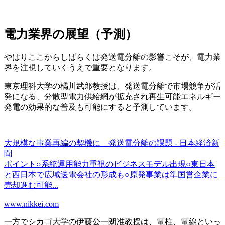
電力業界の展望（予測）
やはりここからしばらくは発送電分離の影響こそが、電力業
界を注視していくうえで重要となります。
東京理科大学の橘川武郎教授は、発送電分離で市場競争が活
発になる、分散型電力供給網が拡充され再生可能エネルギー
発電の効果的な普及も可能にすると予測しています。
大規模な事業再編の契機に 発送電分離の課題 - 日本経済新
聞
ポイント○系統運用能力重視のビジネスモデル出現○東日本
と西日本で広域送電会社の形成も○原発事業は準国営企業に
売却進む可能...
www.nikkei.com
一方でシカゴ大学の伊藤公一朗准教授は、電柱、電線といっ