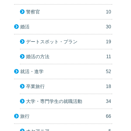
警察官
10
婚活
30
デートスポット・プラン
19
婚活の方法
11
就活・進学
52
卒業旅行
18
大学・専門学生の就職活動
34
旅行
66