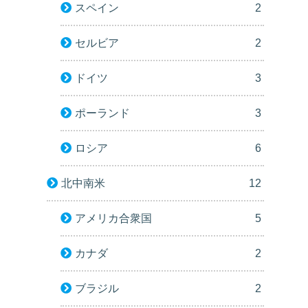
スペイン
2
セルビア
2
ドイツ
3
ポーランド
3
ロシア
6
北中南米
12
アメリカ合衆国
5
カナダ
2
ブラジル
2