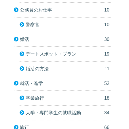
公務員のお仕事
10
警察官
10
婚活
30
デートスポット・プラン
19
婚活の方法
11
就活・進学
52
卒業旅行
18
大学・専門学生の就職活動
34
旅行
66