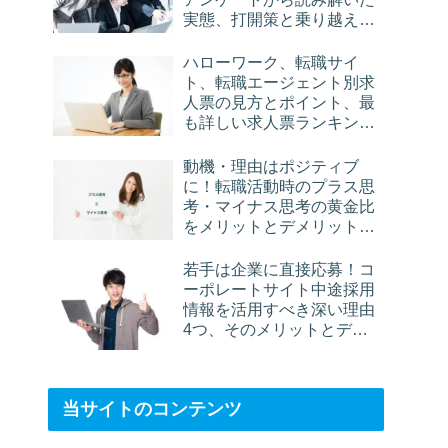
実態、打開策と乗り越える
方法
ハローワーク、転職サイ
ト、転職エージェント別求
人票の見方とポイント、最
も詳しい求人票ランキング
2019
動機・理由はポジティブ
に！転職活動時のプラス思
考・マイナス思考の黄金比
をメリットとデメリットか
ら考察
若手は企業に直接応募！コ
ーポレートサイト中途採用
情報を活用すべき深い理由
4つ、そのメリットとデメ
リットも
当サイトのコンテンツ