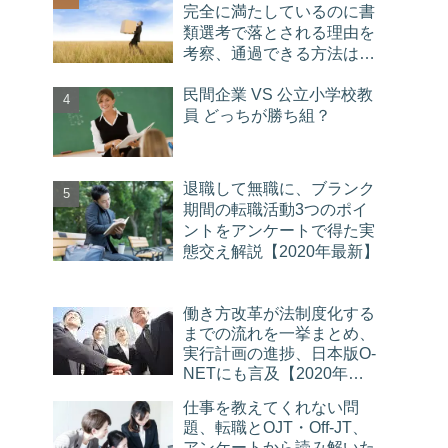
完全に満たしているのに書
類選考で落とされる理由を
考察、通過できる方法はひ
とつ
民間企業 VS 公立小学校教
員 どっちが勝ち組？
退職して無職に、ブランク
期間の転職活動3つのポイ
ントをアンケートで得た実
態交え解説【2020年最新】
働き方改革が法制度化する
までの流れを一挙まとめ、
実行計画の進捗、日本版O-
NETにも言及【2020年更
新】
仕事を教えてくれない問
題、転職とOJT・Off-JT、
アンケートから読み解いた