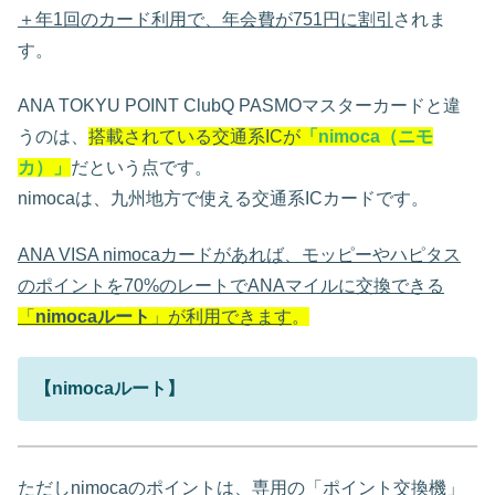
＋年1回のカード利用で、年会費が751円に割引
されま
す。
ANA TOKYU POINT ClubQ PASMOマスターカードと違
うのは、
搭載されている交通系ICが
「
nimoca
（ニモ
カ）」
だという点です。
nimocaは、九州地方で使える交通系ICカードです。
ANA VISA nimocaカードがあれば、モッピーやハピタス
のポイントを70%のレートでANAマイルに交換できる
「
nimocaルート
」が利用できます
。
【nimocaルート】
ただし
nimocaのポイントは、専用の「ポイント交換機」