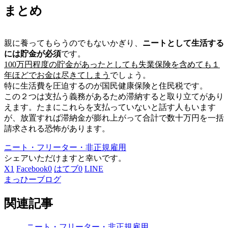
まとめ
親に養ってもらうのでもないかぎり、
ニートとして生活する
には貯金が必須
です。
100万円程度の貯金があったとしても失業保険を含めても１
年ほどでお金は尽きてしまう
でしょう。
特に生活費を圧迫するのが国民健康保険と住民税です。
この２つは支払う義務があるため滞納すると取り立てがあり
えます。たまにこれらを支払っていないと話す人もいます
が、放置すれば滞納金が膨れ上がって合計で数十万円を一括
請求される恐怖があります。
ニート・フリーター・非正規雇用
シェアいただけますと幸いです。
X
1
Facebook
0
はてブ
0
LINE
まっひーブログ
関連記事
ニート・フリーター・非正規雇用