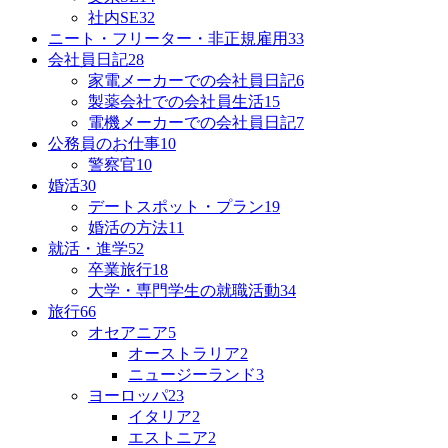
社内SE
32
ニート・フリーター・非正規雇用
33
会社員日記
28
家電メーカーでの会社員日記
6
製薬会社での会社員生活
15
電機メーカーでの会社員日記
7
公務員のお仕事
10
警察官
10
婚活
30
デートスポット・プラン
19
婚活の方法
11
就活・進学
52
卒業旅行
18
大学・専門学生の就職活動
34
旅行
66
オセアニア
5
オーストラリア
2
ニュージーランド
3
ヨーロッパ
23
イタリア
2
エストニア
2