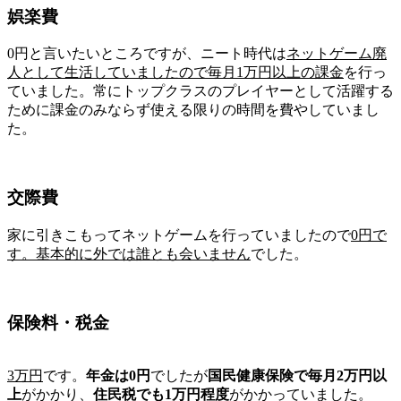
娯楽費
0円と言いたいところですが、ニート時代は
ネットゲーム廃
人として生活していましたので毎月1万円以上の課金
を行っ
ていました。常にトップクラスのプレイヤーとして活躍する
ために課金のみならず使える限りの時間を費やしていまし
た。
交際費
家に引きこもってネットゲームを行っていましたので
0円で
す。基本的に外では誰とも会いません
でした。
保険料・税金
3万円
です。
年金は0円
でしたが
国民健康保険で毎月2万円以
上
がかかり、
住民税でも1万円程度
がかかっていました。