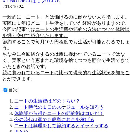
X
1
Facebook
0
はてブ
0
LINE
2018.10.24
一般的に「ニート」とは働けるのに働かない人を指します。
実際に１年ほどニート生活をしていた経験がありますので、
今回の記事では
ニートの生活費や節約の方法について体験談
を織り交ぜて紹介いたします。
節約することで毎月10万円程度でも生活が可能となるでしょ
う。
ちなみに今回紹介するのは親に養われているニートではな
く、実家という恵まれた環境を捨てつつも貯金で生活できて
いたときのお話です。
親に養われているニートに比べて現実的な生活状況を知るこ
とができます。
目次
ニートの生活費はどのくらい？
ニート時代の１日のスケジュールを知ろう
体験談から得たニートの節約術はコレだ！
今の時代は家でも簡単にお金を稼げる
ニートは無理をして節約するとイライラする
まとめ