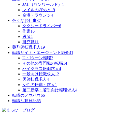
JAL（ワンワールド）
1
マイルの貯め方
19
空港・ラウンジ
4
色々なお仕事
37
タクシードライバー
6
作家
16
医師
4
研究職
11
薬剤師転職求人
19
転職サイト・エージェント紹介
41
U・Iターン転職
2
その他の専門職の転職
14
ハイクラス転職求人
4
一般向け転職求人
12
医師転職求人
4
女性の転職・求人
1
第二新卒・若手向け転職求人
4
転職のノウハウ
66
転職活動日記
65