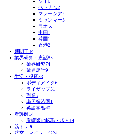
タイ
6
ベトナム
2
マレーシア
2
ミャンマー
3
ラオス
1
中国
1
韓国
1
香港
2
期間工
34
業界研究・裏話
83
業界研究
74
業界裏話
9
生活・投資
83
ボディメイク
6
ライザップ
31
副業
5
楽天経済圏
1
英語学習
40
看護師
14
看護師の転職・求人
14
筋トレ
30
航空・マイレージ
24