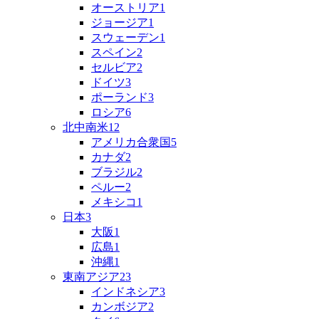
オーストリア
1
ジョージア
1
スウェーデン
1
スペイン
2
セルビア
2
ドイツ
3
ポーランド
3
ロシア
6
北中南米
12
アメリカ合衆国
5
カナダ
2
ブラジル
2
ペルー
2
メキシコ
1
日本
3
大阪
1
広島
1
沖縄
1
東南アジア
23
インドネシア
3
カンボジア
2