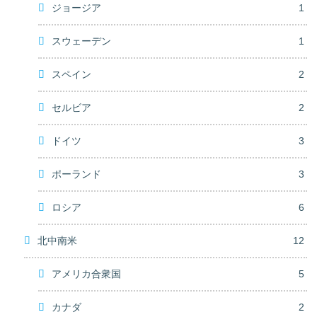
ジョージア
1
スウェーデン
1
スペイン
2
セルビア
2
ドイツ
3
ポーランド
3
ロシア
6
北中南米
12
アメリカ合衆国
5
カナダ
2