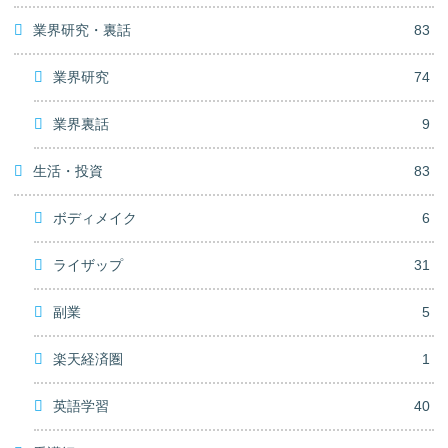
業界研究・裏話
83
業界研究
74
業界裏話
9
生活・投資
83
ボディメイク
6
ライザップ
31
副業
5
楽天経済圏
1
英語学習
40