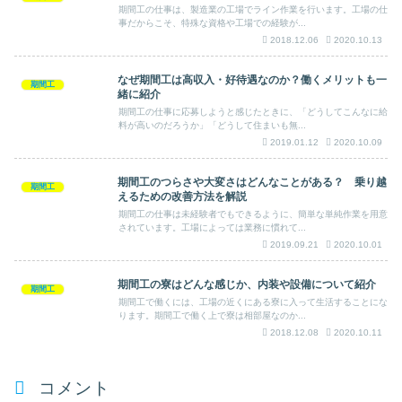
期間工の仕事は、製造業の工場でライン作業を行います。工場の仕
事だからこそ、特殊な資格や工場での経験が...
2018.12.06
2020.10.13
なぜ期間工は高収入・好待遇なのか？働くメリットも一
期間工
緒に紹介
期間工の仕事に応募しようと感じたときに、「どうしてこんなに給
料が高いのだろうか」「どうして住まいも無...
2019.01.12
2020.10.09
期間工のつらさや大変さはどんなことがある？ 乗り越
期間工
えるための改善方法を解説
期間工の仕事は未経験者でもできるように、簡単な単純作業を用意
されています。工場によっては業務に慣れて...
2019.09.21
2020.10.01
期間工の寮はどんな感じか、内装や設備について紹介
期間工
期間工で働くには、工場の近くにある寮に入って生活することにな
ります。期間工で働く上で寮は相部屋なのか...
2018.12.08
2020.10.11
コメント