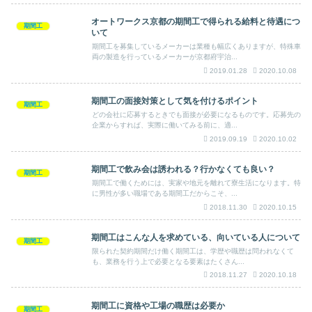
オートワークス京都の期間工で得られる給料と待遇につ
期間工
いて
期間工を募集しているメーカーは業種も幅広くありますが、特殊車
両の製造を行っているメーカーが京都府宇治...
2019.01.28
2020.10.08
期間工の面接対策として気を付けるポイント
期間工
どの会社に応募するときでも面接が必要になるものです。応募先の
企業からすれば、実際に働いてみる前に、適...
2019.09.19
2020.10.02
期間工で飲み会は誘われる？行かなくても良い？
期間工
期間工で働くためには、実家や地元を離れて寮生活になります。特
に男性が多い職場である期間工だからこそ、...
2018.11.30
2020.10.15
期間工はこんな人を求めている、向いている人について
期間工
限られた契約期間だけ働く期間工は、学歴や職歴は問われなくて
も、業務を行う上で必要となる要素はたくさん...
2018.11.27
2020.10.18
期間工に資格や工場の職歴は必要か
期間工