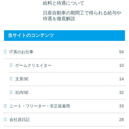
給料と待遇について
日産自動車の期間工で得られる給与や
待遇を徹底解説
当サイトのコンテンツ
IT系のお仕事
56
ゲームクリエイター
10
文系SE
14
社内SE
32
ニート・フリーター・非正規雇用
33
会社員日記
28