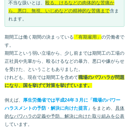
不当な扱いとは、
殴る、けるなどの肉体的な苦痛か
ら、悪口、無視、いじめなどの精神的な苦痛まで
含ま
れます。
期間工は働く期間の決まっている
「有期雇用」
の労働者で
す。
期間工という弱い立場から、少し前までは期間工の工場の
正社員や先輩から、殴るけるなどの暴力、悪口や嫌がらせ
を受けた、ということもありました。
けれども、現在では期間工を含めて
職場のパワハラが問題
になり、国を挙げて対策を挙げています。
例えば、
厚生労働省では平成24年３月に「職場のパワー
ハラスメントの予防・解決に向けた提言」
をまとめ、
具体
的なパワハラの定義や予防、解決に向けた取り組みを公表
しています。