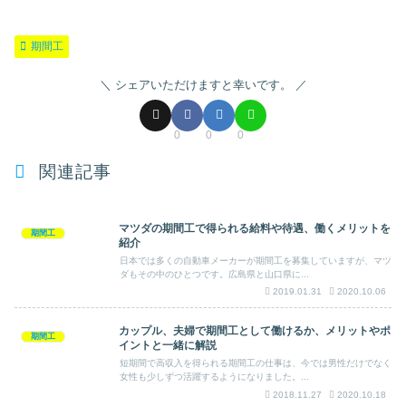
期間工
シェアいただけますと幸いです。
0
0
0
関連記事
マツダの期間工で得られる給料や待遇、働くメリットを
期間工
紹介
日本では多くの自動車メーカーが期間工を募集していますが、マツ
ダもその中のひとつです。広島県と山口県に...
2019.01.31
2020.10.06
カップル、夫婦で期間工として働けるか、メリットやポ
期間工
イントと一緒に解説
短期間で高収入を得られる期間工の仕事は、今では男性だけでなく
女性も少しずつ活躍するようになりました。...
2018.11.27
2020.10.18