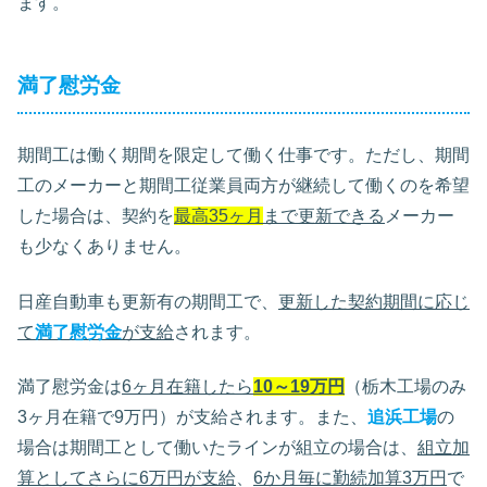
ます。
満了慰労金
期間工は働く期間を限定して働く仕事です。ただし、期間
工のメーカーと期間工従業員両方が継続して働くのを希望
した場合は、契約を
最高35ヶ月
まで更新できる
メーカー
も少なくありません。
日産自動車も更新有の期間工で、
更新した契約期間に応じ
て
満了慰労金
が支給
されます。
満了慰労金は
6ヶ月在籍したら
10～19万円
（栃木工場のみ
3ヶ月在籍で9万円）が支給されます。また、
追浜工場
の
場合は期間工として働いたラインが組立の場合は、
組立加
算としてさらに6万円が支給
、
6か月毎に勤続加算3万円
で