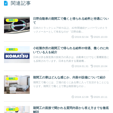
関連記事
日野自動車の期間工で働くと得られる給料と待遇につい
期間工
て
日本のトラックシェア90％以上、42年間連続ナンバーワンのトラ
ックメーカーとして有名なのが「日野自動...
2019.02.04
2020.10.03
小松製作所の期間工で得られる給料や待遇、働くのに向
期間工
いている人を紹介
日本が誇る製造業の技術力の高さは、自動車だけでなく重機製造に
も反映されています。日本を代表する重建機...
2019.01.31
2020.10.04
期間工の寮はどんな感じか、内装や設備について紹介
期間工
期間工で働くには、工場の近くにある寮に入って生活することにな
ります。期間工で働く上で寮は相部屋なのか...
2018.12.08
2020.10.11
期間工の面接で聞かれる質問内容から答え方までを徹底
期間工
解説