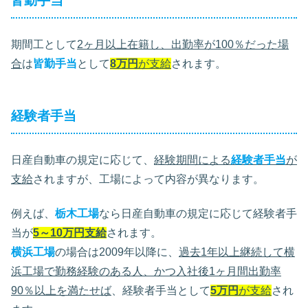
皆勤手当
期間工として
2ヶ月以上在籍し、出勤率が100％だった場
合
は
皆勤手当
として
8万円
が支給
されます。
経験者手当
日産自動車の規定に応じて、
経験期間による
経験者手当
が
支給
されますが、工場によって内容が異なります。
例えば、
栃木工場
なら日産自動車の規定に応じて経験者手
当が
5～10万円支給
されます。
横浜工場
の場合は2009年以降に、
過去1年以上継続して横
浜工場で勤務経験のある人、かつ入社後1ヶ月間出勤率
90％以上を満たせば
、経験者手当として
5万円
が支給
され