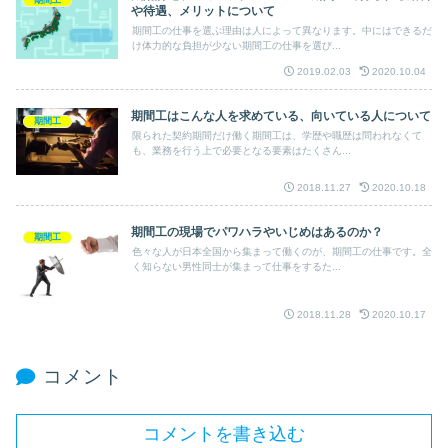
期間工
や待遇、メリットについて
期間工の仕事を選ぶ理由は人によって異なります。中にはできるだ
け体力的な負担が少ない期間工の仕事を選び...
2019.02.03
2020.10.04
期間工はこんな人を求めている、向いている人について
期間工
限られた契約期間だけ働く期間工は、学歴や職歴は問われなくて
も、業務を行う上で必要となる要素はたくさん...
2018.11.27
2020.10.18
期間工の現場でパワハラやいじめはあるのか？
期間工
色々な人が日本全国から集まって働くのが、期間工の仕事です。全
く知らない男性同士が集まって仕事をするた...
2018.11.28
2020.10.17
コメント
コメントを書き込む