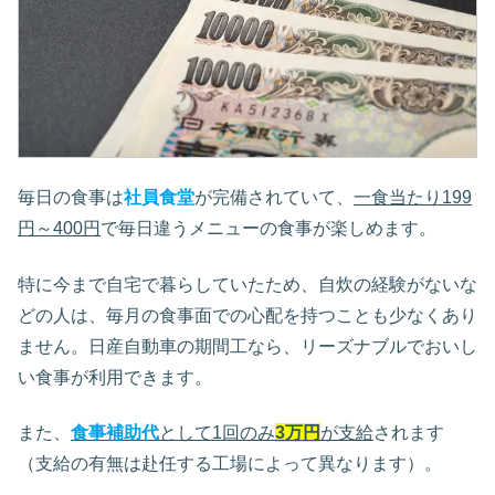
毎日の食事は
社員食堂
が完備されていて、
一食当たり199
円～400円
で毎日違うメニューの食事が楽しめます。
特に今まで自宅で暮らしていたため、自炊の経験がないな
どの人は、毎月の食事面での心配を持つことも少なくあり
ません。日産自動車の期間工なら、リーズナブルでおいし
い食事が利用できます。
また、
食事補助代
として1回のみ
3万円
が支給
されます
（支給の有無は赴任する工場によって異なります）。