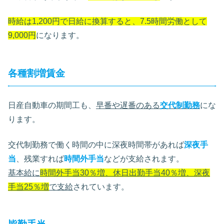
時給は1,200円で日給に換算すると、7.5時間労働として
9,000円
になります。
各種割増賃金
日産自動車の期間工も、
早番や遅番のある
交代制勤務
にな
ります。
交代制勤務で働く時間の中に深夜時間帯があれば
深夜手
当
、残業すれば
時間外手当
などが支給されます。
基本給に
時間外手当30％増、休日出勤手当40％増、深夜
手当25％増
で支給
されています。