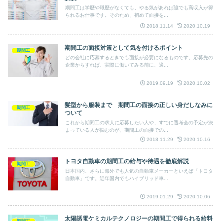
期間工は学歴や職歴がなくても、やる気があれば誰でも高収入が得
られるお仕事です。そのため、初めて面接を...
2018.11.14
2020.10.19
期間工の面接対策として気を付けるポイント
期間工
どの会社に応募するときでも面接が必要になるものです。応募先の
企業からすれば、実際に働いてみる前に、適...
2019.09.19
2020.10.02
髪型から服装まで 期間工の面接の正しい身だしなみに
期間工
ついて
これから期間工の求人に応募したい人や、すでに選考会の予定が決
まっている人が悩むのが、期間工の面接での...
2018.11.29
2020.10.16
トヨタ自動車の期間工の給与や待遇を徹底解説
期間工
日本国内、さらに海外でも人気の自動車メーカーといえば「トヨタ
自動車」です。近年国内でもハイブリッド車...
2019.01.29
2020.10.06
太陽誘電ケミカルテクノロジーの期間工で得られる給料