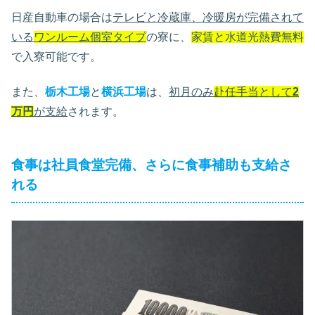
日産自動車の場合は
テレビと冷蔵庫、冷暖房が完備されて
いる
ワンルーム個室タイプ
の寮に、
家賃と水道光熱費無料
で入寮可能です。
また、
栃木工場
と
横浜工場
は、
初月のみ
赴任手当として
2
万円
が支給
されます。
食事は社員食堂完備、さらに食事補助も支給さ
れる