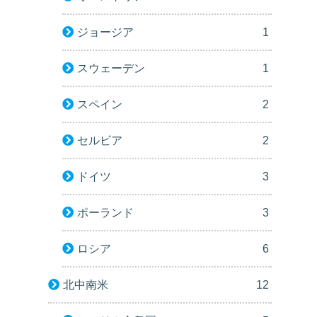
ジョージア
1
スウェーデン
1
スペイン
2
セルビア
2
ドイツ
3
ポーランド
3
ロシア
6
北中南米
12