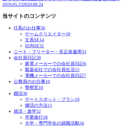
2019.05.23
2020.09.24
当サイトのコンテンツ
IT系のお仕事
56
ゲームクリエイター
10
文系SE
14
社内SE
32
ニート・フリーター・非正規雇用
33
会社員日記
28
家電メーカーでの会社員日記
6
製薬会社での会社員生活
15
電機メーカーでの会社員日記
7
公務員のお仕事
10
警察官
10
婚活
30
デートスポット・プラン
19
婚活の方法
11
就活・進学
52
卒業旅行
18
大学・専門学生の就職活動
34