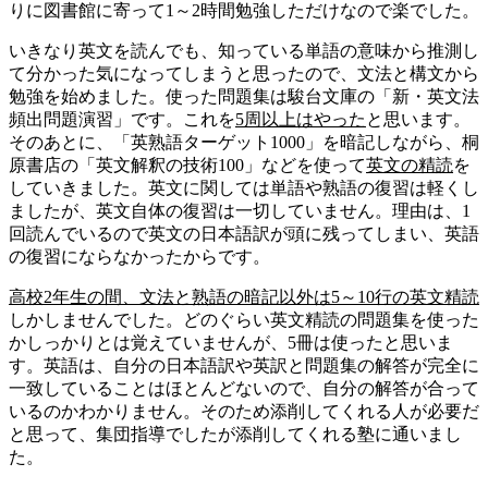
りに図書館に寄って1～2時間勉強しただけなので楽でした。
いきなり英文を読んでも、知っている単語の意味から推測し
て分かった気になってしまうと思ったので、文法と構文から
勉強を始めました。使った問題集は
駿台文庫の「新・英文法
頻出問題演習」
です。これを
5周以上はやった
と思います。
そのあとに、
「英熟語ターゲット1000」
を暗記しながら、
桐
原書店の「英文解釈の技術100」
などを使って
英文の精読
を
していきました。英文に関しては単語や熟語の復習は軽くし
ましたが、英文自体の復習は一切していません。理由は、1
回読んでいるので英文の日本語訳が頭に残ってしまい、英語
の復習にならなかったからです。
高校2年生の間、文法と熟語の暗記以外は5～10行の英文精読
しかしませんでした。
どのぐらい英文精読の問題集を使った
かしっかりとは覚えていませんが、5冊は使った
と思いま
す。英語は、自分の日本語訳や英訳と問題集の解答が完全に
一致していることはほとんどないので、自分の解答が合って
いるのかわかりません。そのため添削してくれる人が必要だ
と思って、集団指導でしたが
添削してくれる塾に通い
まし
た。