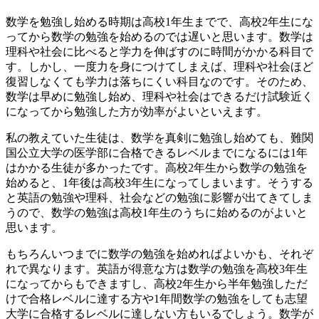
数学を勉強し始める時期は高校1年生までで、高校2年生にな
ってから数学の勉強を始めるのでは遅いと思います。数学は
理科や社会に比べると学力を伸ばすのに時間がかかる科目で
す。しかし、一度力を身につけてしまえば、理科や社会ほど
復習しなくても学力は落ちにくい科目なのです。そのため、
数学は早めに
勉強し始め、
理科や社会はできるだけ試験近く
になってから
勉強した方が効率がよいといえます。
私の教えていた生徒は、数学を真剣に勉強し始めても、難関
国公立大学の医学部に合格できるレベルまでになるには1年
はかかる生徒が多かったです。高校2年生から数学の勉強を
始めると、1年後は高校3年生になってしまいます。そうする
と英語の勉強や理科、社会などの勉強に影響が出てきてしま
うので、
数学の勉強は高校1年生のうちに始める
のがよいと
思います。
もちろんいつまでに数学の勉強を始めればよいかも、それぞ
れで異なります。英語が得意な方は数学の勉強を高校3年生
になってからもできますし、高校2年生から半年勉強しただ
けで合格レベルに達する方や1年間数学の勉強をしても志望
大学に合格するレベルに達しない方もいるでしょう。数学が