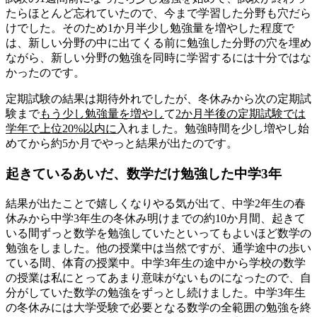
たらほとんど忘れていたので、今まで学習した分野も穴だら
けでした。そのため1か月半少し勉強量を増やした程度で
は、新しい分野の中に出てくる前に勉強した分野の穴を埋め
ながら、新しい分野の勉強を同時に学習するには十分ではな
かったのです。
定期試験の結果は期待外れでしたが、冬休みから次の定期試
験まで
もう少し勉強量を増やし
て
2か月半後の定期試験では
学年で上位20%以内に
入れました。
勉強時間を少し増やし始
めてから約5か月でやっと結果が出た
のです。
起きているあいだ、数学だけ勉強した中学3年
結果が出たことで嬉しくなりやる気が出て、中学2年生の春
休みから中学3年生の冬休み明けまでの
約10か月間、起きて
いる間ずっと数学を勉強していた
といってもよいほど数学の
勉強をしました。他の授業中は当然ですが、通学途中の歩い
ている間、体育の授業中。中学3年生の途中から学校の数学
の授業は私にとってあまり意味がないものになったので、自
分がしていた数学の勉強をずっとし続けました。
中学3年生
の冬休みには大学受験で必要となる数学の全範囲の勉強を終