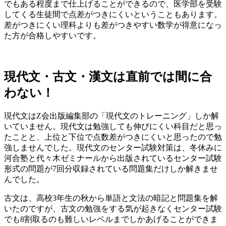
でもある程度まで仕上げることができるので、医学部を受験
してくる生徒間で点差がつきにくいということもあります。
差がつきにくい理科よりも差がつきやすい数学が得意になっ
た方が合格しやすい
です。
現代文・古文・漢文は直前では間に合
わない！
現代文は
Z会出版編集部の「現代文のトレーニング」
しか解
いていません。現代文は勉強しても伸びにくい科目だと思っ
たことと、上位と下位で点数差がつきにくいと思ったので勉
強しませんでした。現代文のセンター試験対策は、
冬休みに
河合塾と代々木ゼミナールから出版されている
センター試験
形式の問題が7回分収録されている問題集
だけ
しか解きませ
んでした。
古文
は、高校3年生の秋から単語と文法の暗記と問題集を解
いたのですが、古文の勉強をする気が起きなくセンター試験
でも8割取るのも難しいレベルまでしかあげることができま