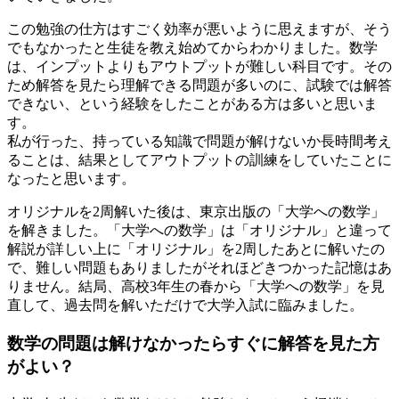
この勉強の仕方はすごく効率が悪いように思えますが、そう
でもなかったと生徒を教え始めてからわかりました。数学
は、インプットよりもアウトプットが難しい科目です。その
ため解答を見たら理解できる問題が多いのに、試験では解答
できない、という経験をしたことがある方は多いと思いま
す。
私が行った、
持っている知識で問題が解けないか長時間考え
ることは、結果としてアウトプットの訓練をしていたことに
なった
と思います。
オリジナル
を2周解いた後は、
東京出版の「大学への数学」
を解き
ました。「大学への数学」は「オリジナル」と違って
解説が詳しい上に「オリジナル」を2周したあとに解いたの
で、難しい問題もありましたがそれほどきつかった記憶はあ
りません。結局、
高校3年生の春から「大学への数学」を見
直して、過去問を解いただけで大学入試に臨みました。
数学の問題は解けなかったらすぐに解答を見た方
がよい？