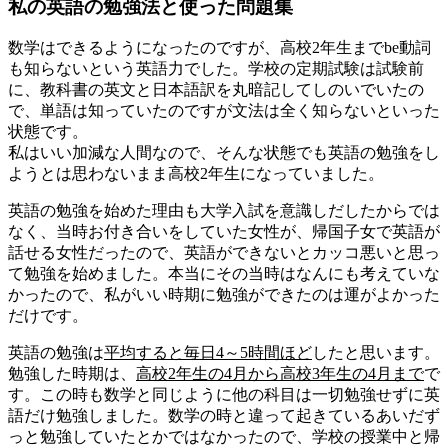
私の英語の勉強法と使った問題集
数学はできるようになったのですが、高校2年生までbe動詞
も知らないという英語力でした。学校の定期試験は試験前
に、教科書の英文と日本語訳を丸暗記してしのいでいたの
で、単語は知っていたのですが文法は全く知らないといった
状態です。
私はいい加減な人間なので、そんな状態でも英語の勉強をし
ようとは思わないまま高校2年生になっていました。
英語の勉強を始めた理由も大学入試を意識しだしたからでは
なく、当時お付き合いをしていた女性が、帰国子女で英語が
話せる女性だったので、英語ができないとカッコ悪いと思っ
て勉強を始めました。本当にその当時はなんにも考えていな
かったので、私がいい時期に勉強ができたのは運がよかった
だけです。
英語の勉強は
平均すると毎日4～5時間ほど
したと思います。
勉強した時期は、
高校2年生の4月から高校3年生の4月まで
で
す。この時も数学と同じように他の科目は一切勉強せずに
英
語だけ勉強
しました。数学の時と違って起きているあいだず
っと勉強していたとかではなかったので、学校の授業中と帰