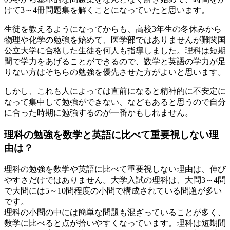
けて3～4冊問題集を解くことになっていたと思います。
生徒を教えるようになってからも、高校3年生の冬休みから
物理や化学の勉強を始めて、医学部ではありませんが難関国
公立大学に合格した生徒を何人も指導しました。
理科は短期
間で学力をあげることができるので、数学と英語の学力が足
りない方はそちらの勉強を優先させた方がよい
と思います。
しかし、これも人によっては直前になると精神的に不安定に
なって集中して勉強ができない、などもあると思うので
自分
に合った時期に勉強するのが一番
かもしれません。
理科の勉強を数学と英語に比べて重要視しない理
由は？
理科の勉強を数学や英語に比べて重要視しない理由は、伸び
やすさだけではありません。大学入試の理科は、大問3～4問
で大問には5～10問程度の小問で構成されている問題が多い
です。
理科の小問の中には簡単な問題も混ざっていることが多く、
数学に比べると点が拾いやすく
なっています。理科は短期間