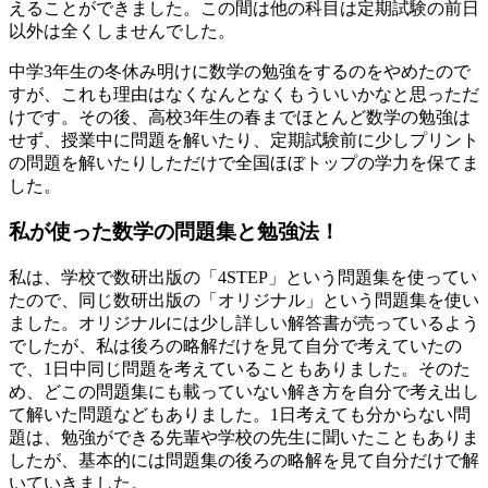
える
ことができました。
この間は他の科目は定期試験の前日
以外は全くしませんでした。
中学3年生の冬休み明けに数学の勉強をするのをやめたので
すが、これも理由はなくなんとなくもういいかなと思っただ
けです。
その後、高校3年生の春までほとんど数学の勉強は
せず、授業中に問題を解いたり、定期試験前に少しプリント
の問題を解いたりしただけ
で全国ほぼトップの学力を保てま
した。
私が使った数学の問題集と勉強法！
私は、学校で
数研出版の「4STEP」
という問題集を使ってい
たので、同じ
数研出版の「オリジナル」
という問題集を使い
ました。オリジナルには少し詳しい解答書が売っているよう
でしたが、私は後ろの略解だけを見て自分で考えていたの
で、1日中同じ問題を考えていることもありました。そのた
め、どこの問題集にも載っていない解き方を自分で考え出し
て解いた問題などもありました。1日考えても分からない問
題は、勉強ができる先輩や学校の先生に聞いたこともありま
したが、
基本的には問題集の後ろの略解を見て自分だけで解
いていきました。