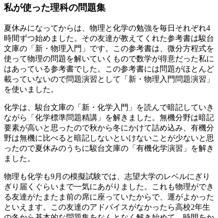
私が使った理科の問題集
夏休みになってからは、
物理と化学の勉強を毎日それぞれ4
時間ずつ
始めました。その友達が教えてくれた参考書は
駿台
文庫の「新・物理入門」
です。この参考書は、微分方程式を
使って物理の問題を解いていくもので数学が得意だった私に
はあっている参考書でした。この参考書には問題がほとんど
載っていないので問題演習として
「新・物理入門問題演習」
を使いました。
化学は、
駿台文庫の「新・化学入門」
を読んで暗記していき
ながら
「化学標準問題精講」
を解きました。無機分野は暗記
要素が高いと思ったので秋から冬にかけて詰め込み、有機分
野は無機に比べると暗記しないといけないことが少ないと思
ったので夏休みのうちに
駿台文庫の「有機化学演習」
を解き
ました。
物理も化学も9月の模擬試験では、志望大学のレベルにぎり
ぎり届くぐらいまで一気にあがりました。これも物理ができ
る友達がたまたま前の席に座っていたからで、運がよかった
といえます。この友達のアドバイスがなかったら高校2年生
の冬から基本的な問題集をなんとなく解き始めて、時間をか