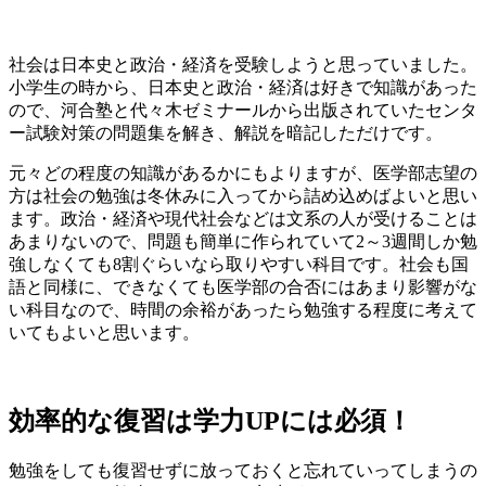
社会は日本史と政治・経済を受験しようと思っていました。
小学生の時から、日本史と政治・経済は好きで知識があった
ので、
河合塾と代々木ゼミナールから出版されていたセンタ
ー試験対策の問題集
を解き、解説を暗記
しただけです。
元々どの程度の知識があるかにもよりますが、医学部志望の
方は
社会
の勉強は冬休みに入ってから詰め込めばよい
と思い
ます。政治・経済や現代社会などは文系の人が受けることは
あまりないので、問題も簡単に作られていて2～3週間しか勉
強しなくても8割ぐらいなら取りやすい科目です。社会も国
語と同様に、できなくても医学部の合否にはあまり影響がな
い科目なので、時間の余裕があったら勉強する程度に考えて
いてもよいと思います。
効率的な復習は学力UPには必須！
勉強をしても復習せずに放っておくと忘れていってしまうの