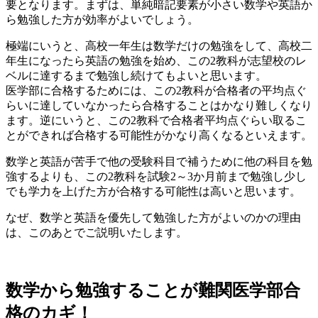
要となります。
まずは、単純暗記要素が小さい数学や英語か
ら勉強した方が効率がよい
でしょう。
極端にいうと、
高校一年生は
数学
だけの勉強をして、
高校二
年生になったら
英語
の勉強を始め、この2教科が志望校のレ
ベルに達するまで勉強し続けてもよいと思います。
医学部に合格するためには、この2教科が合格者の平均点ぐ
らいに達していなかったら合格することはかなり難しくなり
ます。逆にいうと、
この2教科で合格者平均点ぐらい取るこ
とができれば合格する可能性がかなり高くなる
といえます。
数学と英語が苦手で他の受験科目で補うために他の科目を勉
強するよりも、
この2教科を試験2～3か月前まで勉強し少し
でも学力を上げた方が合格する可能性は高い
と思います。
なぜ、数学と英語を優先して勉強した方がよいのかの理由
は、このあとでご説明いたします。
数学から勉強することが難関医学部合
格のカギ！