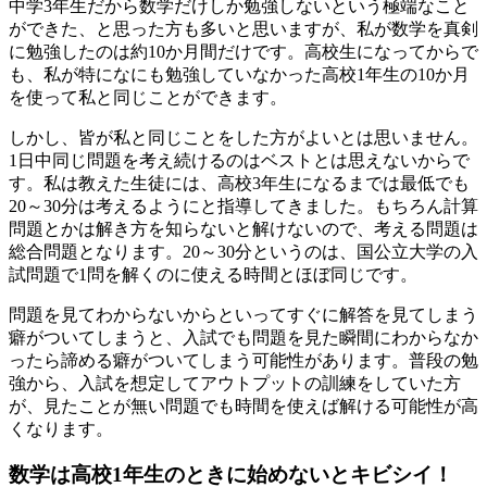
中学3年生だから数学だけしか勉強しないという極端なこと
ができた、と思った方も多いと思いますが、私が数学を真剣
に勉強したのは約10か月間だけです。高校生になってからで
も、私が特になにも勉強していなかった高校1年生の10か月
を使って私と同じことができます。
しかし、皆が私と同じことをした方がよいとは思いません。
1日中同じ問題を考え続けるのはベストとは思えないからで
す。私は教えた生徒には、高校3年生になるまでは
最低でも
20～30分は考えるようにと指導
してきました。もちろん計算
問題とかは解き方を知らないと解けないので、考える問題は
総合問題となります。20～30分というのは、国公立大学の入
試問題で1問を解くのに使える時間とほぼ同じです。
問題を見てわからないからといってすぐに解答を見てしまう
癖がついてしまうと、入試でも問題を見た瞬間にわからなか
ったら諦める癖がついてしまう可能性があります。普段の勉
強から、
入試を想定してアウトプットの訓練をしていた方
が、見たことが無い問題でも時間を使えば解ける可能性が高
くなります。
数学は高校1年生のときに始めないとキビシイ！