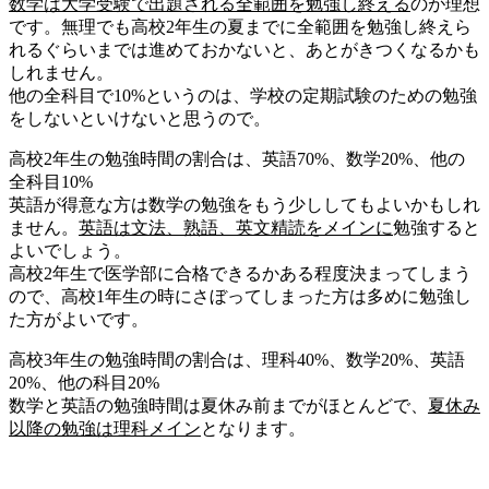
数学は大学受験で出題される全範囲を勉強し終える
のが理想
です。無理でも高校2年生の夏までに全範囲を勉強し終えら
れるぐらいまでは進めておかないと、あとがきつくなるかも
しれません。
他の全科目で10%というのは、学校の定期試験のための勉強
をしないといけないと思うので。
高校2年生の勉強時間の割合は、英語70%、数学20%、他の
全科目10%
英語が得意な方は数学の勉強をもう少ししてもよいかもしれ
ません。
英語は文法、熟語、英文精読をメインに
勉強すると
よいでしょう。
高校2年生で医学部に合格できるかある程度決まってしまう
ので、高校1年生の時にさぼってしまった方は多めに勉強し
た方がよいです。
高校3年生の勉強時間の割合は、理科40%、数学20%、英語
20%、他の科目20%
数学と英語の勉強時間は夏休み前までがほとんどで、
夏休み
以降の勉強は理科メイン
となります。