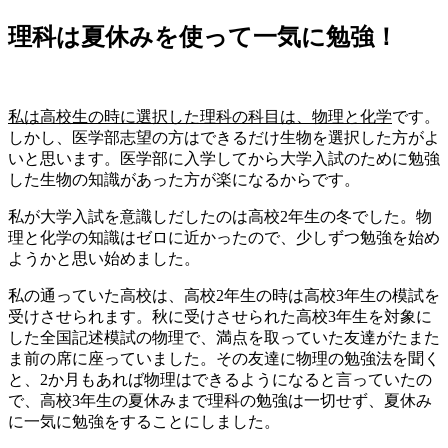
理科は夏休みを使って一気に勉強！
私は高校生の時に選択した理科の科目は、物理と化学
です。
しかし、
医学部志望の方はできるだけ生物を選択した方がよ
い
と思います。医学部に入学してから大学入試のために勉強
した生物の知識があった方が楽になるからです。
私が大学入試を意識しだしたのは高校2年生の冬でした。物
理と化学の知識はゼロに近かったので、少しずつ勉強を始め
ようかと思い始めました。
私の通っていた高校は、高校2年生の時は高校3年生の模試を
受けさせられます。秋に受けさせられた高校3年生を対象に
した全国記述模試の物理で、満点を取っていた友達がたまた
ま前の席に座っていました。その友達に物理の勉強法を聞く
と、
2か月もあれば物理はできるようになる
と言っていたの
で、高校3年生の夏休みまで理科の勉強は一切せず、
夏休み
に一気に勉強をする
ことにしました。