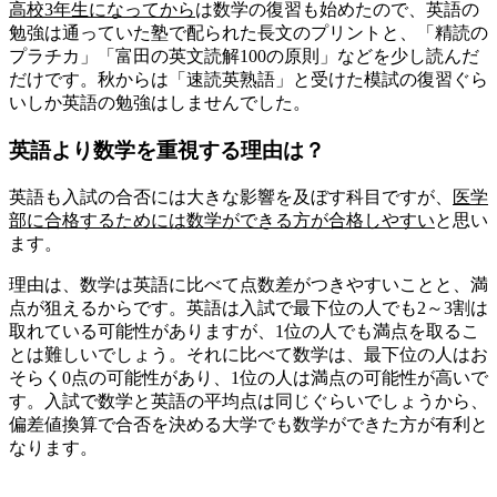
高校3年生になってから
は数学の復習も始めたので、英語の
勉強は通っていた
塾で配られた長文のプリント
と、
「精読の
プラチカ」「富田の英文読解100の原則」
などを少し読んだ
だけ
です。
秋からは
「速読英熟語」
と
受けた模試
の復習ぐら
い
しか英語の勉強はしませんでした。
英語より数学を重視する理由は？
英語も入試の合否には大きな影響を及ぼす科目ですが、
医学
部に合格するためには数学ができる方が合格しやすい
と思い
ます。
理由は、
数学は英語に比べて点数差がつきやすいこと
と、
満
点が狙えるから
です。英語は入試で最下位の人でも2～3割は
取れている可能性がありますが、1位の人でも満点を取るこ
とは難しいでしょう。それに比べて数学は、最下位の人はお
そらく0点の可能性があり、1位の人は満点の可能性が高いで
す。入試で数学と英語の平均点は同じぐらいでしょうから、
偏差値換算で合否を決める大学でも数学ができた方が有利と
なります。