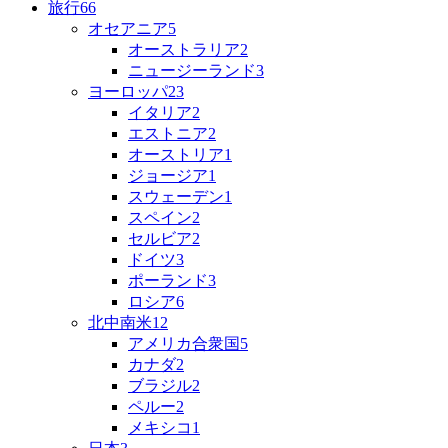
旅行
66
オセアニア
5
オーストラリア
2
ニュージーランド
3
ヨーロッパ
23
イタリア
2
エストニア
2
オーストリア
1
ジョージア
1
スウェーデン
1
スペイン
2
セルビア
2
ドイツ
3
ポーランド
3
ロシア
6
北中南米
12
アメリカ合衆国
5
カナダ
2
ブラジル
2
ペルー
2
メキシコ
1