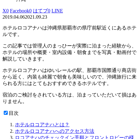
X
0
Facebook
0
はてブ
0
LINE
2019.04.06
2021.09.23
ホテルロコアナハは沖縄県那覇市の県庁前駅近くにあるホテ
ルです。
この記事では管理人のまっひーが実際に泊まった経験から、
ホテルの場所や概要・室内設備・朝食までを写真・動画付で
解説していきます。
ホテルロコアナハはゆいレールの駅、那覇市国際通り商店街
から近く、内装も綺麗で朝食も美味しいので、沖縄旅行に来
られる方にはとてもおすすめできるホテルです。
宿泊のご検討をされている方は、泊まっていただいて損はあ
りません。
目次
ホテルロコアナハとは？
ホテルロコアナハへのアクセス方法
ロコアナハのチェックイン手順とフロントロビーの様