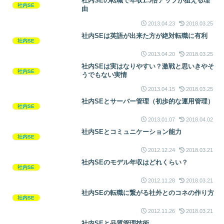
社内SEの転職で年収1.5倍アップが狙える理
社内SE
由
2013.04.23
2018.03.25
社内SEは英語が出来た方が絶対転職に有利
社内SE
2013.04.20
2018.03.25
社内SEは実はなりやすい？激戦と思いきやそ
社内SE
うでもない実情
2013.04.15
2018.03.25
社内SEとサーバー管理（初歩的な運用管理）
社内SE
2013.01.07
2018.04.02
社内SEとコミュニケーション能力
社内SE
2012.12.24
2018.03.21
社内SEのモデル年収はどれくらい？
社内SE
2012.11.28
2018.03.21
社内SEの転職に繋がる社外とのコネの作り方
社内SE
2012.11.26
2018.03.21
社内SEと品質管理技術