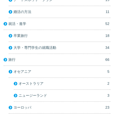
婚活の方法
11
就活・進学
52
卒業旅行
18
大学・専門学生の就職活動
34
旅行
66
オセアニア
5
オーストラリア
2
ニュージーランド
3
ヨーロッパ
23