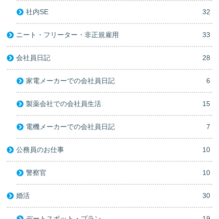
社内SE
32
ニート・フリーター・非正規雇用
33
会社員日記
28
家電メーカーでの会社員日記
6
製薬会社での会社員生活
15
電機メーカーでの会社員日記
7
公務員のお仕事
10
警察官
10
婚活
30
デートスポット・プラン
19