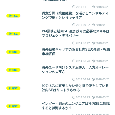
2014.11.01
2018.03.25
得意分野（業務経験）を活かしコンサルティ
社内SE
ングで稼ぐというキャリア
2014.09.02
2018.04.15
PM業務と社内SE 生き残りに必要なスキルは
社内SE
プロジェクトデリバリー
2014.07.12
2018.03.25
海外勤務キャリアのある社内SEの昇進・転職
社内SE
市場評価
2014.06.26
2018.03.25
海外ユーザ向けシステム導入：入力オペレー
社内SE
ションの大変さ
2014.06.24
2018.03.25
ビジネスに貢献しない受け身で楽をしている
社内SE
社内SEはリストラされる
2014.06.23
2018.03.25
ベンダー・SIerのエンジニアは社内SEに転職
社内SE
すると後悔するか？