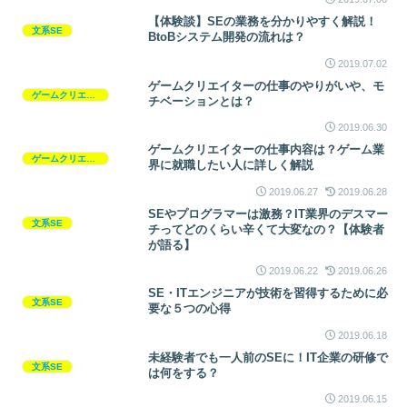
【体験談】SEの業務を分かりやすく解説！
文系SE
BtoBシステム開発の流れは？
2019.07.02
ゲームクリエイターの仕事のやりがいや、モ
ゲームクリエイター
チベーションとは？
2019.06.30
ゲームクリエイターの仕事内容は？ゲーム業
ゲームクリエイター
界に就職したい人に詳しく解説
2019.06.27
2019.06.28
SEやプログラマーは激務？IT業界のデスマー
文系SE
チってどのくらい辛くて大変なの？【体験者
が語る】
2019.06.22
2019.06.26
SE・ITエンジニアが技術を習得するために必
文系SE
要な５つの心得
2019.06.18
未経験者でも一人前のSEに！IT企業の研修で
文系SE
は何をする？
2019.06.15