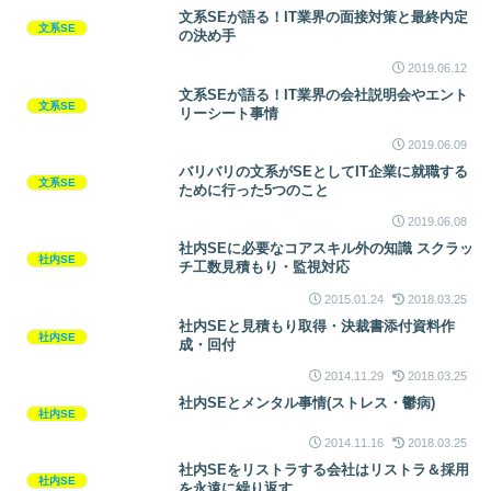
文系SEが語る！IT業界の面接対策と最終内定
文系SE
の決め手
2019.06.12
文系SEが語る！IT業界の会社説明会やエント
文系SE
リーシート事情
2019.06.09
バリバリの文系がSEとしてIT企業に就職する
文系SE
ために行った5つのこと
2019.06.08
社内SEに必要なコアスキル外の知識 スクラッ
社内SE
チ工数見積もり・監視対応
2015.01.24
2018.03.25
社内SEと見積もり取得・決裁書添付資料作
社内SE
成・回付
2014.11.29
2018.03.25
社内SEとメンタル事情(ストレス・鬱病)
社内SE
2014.11.16
2018.03.25
社内SEをリストラする会社はリストラ＆採用
社内SE
を永遠に繰り返す