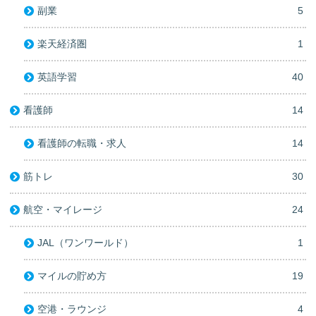
副業
5
楽天経済圏
1
英語学習
40
看護師
14
看護師の転職・求人
14
筋トレ
30
航空・マイレージ
24
JAL（ワンワールド）
1
マイルの貯め方
19
空港・ラウンジ
4