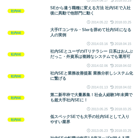
2014.06.17
2018.03.25
SEから違う職種に変える方法 社内SEで入社
社内SE
後に異動で他部門に動く
2014.05.22
2018.03.25
大手ITコンサル・SIerを辞めて社内SEになる
社内SE
人の実例
2014.03.16
2018.04.15
社内SEとユーザのITリテラシー 日系はおんぶ
社内SE
だっこ・外資系は複雑なシステムでも運用可
2014.02.06
2018.04.02
社内SEと業務改善提案 業務分析しシステム化
社内SE
に繋げる
2014.01.13
2018.04.02
第二新卒枠で大量募集！社会人経験3年未満で
社内SE
も超大手社内SEに！
2013.05.25
2018.03.25
低スペックSEでも大手の社内SEとして入り
社内SE
やすい業界
2013.05.23
2018.03.25