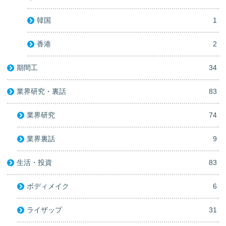
韓国
1
香港
2
期間工
34
業界研究・裏話
83
業界研究
74
業界裏話
9
生活・投資
83
ボディメイク
6
ライザップ
31