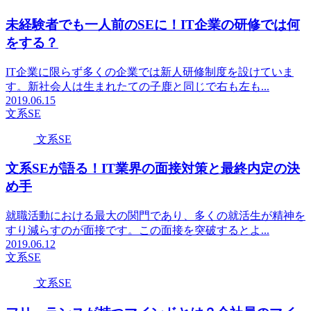
未経験者でも一人前のSEに！IT企業の研修では何
をする？
IT企業に限らず多くの企業では新人研修制度を設けていま
す。新社会人は生まれたての子鹿と同じで右も左も...
2019.06.15
文系SE
文系SE
文系SEが語る！IT業界の面接対策と最終内定の決
め手
就職活動における最大の関門であり、多くの就活生が精神を
すり減らすのが面接です。この面接を突破するとよ...
2019.06.12
文系SE
文系SE