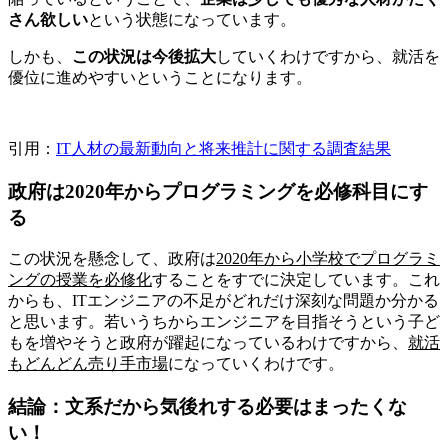
さん欲しい
という状態になっています。
しかも、
この状況は今後拡大
していくわけですから、就活を
優位に進めやすいということになります。
引用：
IT人材の最新動向と将来推計に関する調査結果
政府は2020年からプログラミングを必修科目にす
る
この状況を懸念して、政府は
2020年から小学校でプログラミ
ングの授業を必修化
することをすでに決定しています。これ
からも、ITエンジニアの不足がどれだけ深刻な問題か分かる
と思います。若いうちからエンジニアを目指そうという子ど
もを増やそうと政府が躍起になっているわけですから、
就活
もどんどん売り手市場
になっていくわけです。
結論：文系だから気後れする必要はまったくな
い！