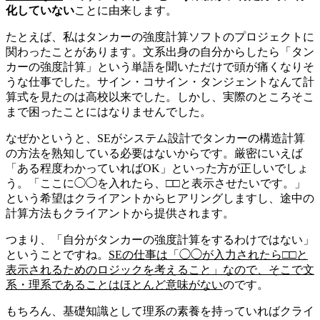
化していない
ことに由来します。
たとえば、私はタンカーの強度計算ソフトのプロジェクトに
関わったことがあります。文系出身の自分からしたら「タン
カーの強度計算」という単語を聞いただけで頭が痛くなりそ
うな仕事でした。サイン・コサイン・タンジェントなんて計
算式を見たのは高校以来でした。しかし、実際のところそこ
まで困ったことにはなりませんでした。
なぜかというと、SEがシステム設計でタンカーの構造計算
の方法を熟知している必要はないからです。厳密にいえば
「ある程度わかっていればOK」といった方が正しいでしょ
う。「ここに◯◯を入れたら、□□と表示させたいです。」
という希望はクライアントからヒアリングしますし、途中の
計算方法もクライアントから提供されます。
つまり、「自分がタンカーの強度計算をするわけではない」
ということですね。
SEの仕事は「◯◯が入力されたら□□と
表示されるためのロジックを考えること」なので、そこで文
系・理系であることはほとんど意味がない
のです。
もちろん、基礎知識として理系の素養を持っていればクライ