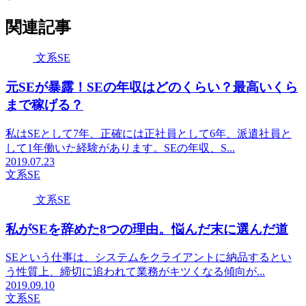
関連記事
文系SE
元SEが暴露！SEの年収はどのくらい？最高いくら
まで稼げる？
私はSEとして7年、正確には正社員として6年、派遣社員と
して1年働いた経験があります。SEの年収、S...
2019.07.23
文系SE
文系SE
私がSEを辞めた8つの理由。悩んだ末に選んだ道
SEという仕事は、システムをクライアントに納品するとい
う性質上、締切に追われて業務がキツくなる傾向が...
2019.09.10
文系SE