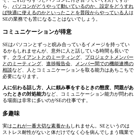
ら、
パソコンがどうやって動いているのか、設定をどうすれ
ば快適に使えるのかといったことを普段からやっている人
は
SEの業務でも苦になることはないでしょう。
コミュニケーションが得意
SEはパソコンとずっと睨み合っているイメージを持ってい
るかもしれませんが、意外に人と話している時間も長いで
す。
クライアントとのミーティング
、
プロジェクトメンバー
とのミーティング
、
進捗報告会
、
メンバー間での機能連携の
相談
など、人とコミュニケーションを取る能力はあちこちで
必要になります。
人に伝わる話し方、人に頼み事をするときの態度、問題があ
ったときの対処能力
など、コミュニケーション能力が問われ
る場面は非常に多いのがSEの仕事です。
多趣味
実は
これが一番大切な素養かも
しれません。SEというのは
ストレス耐性がないと体だけでなく心を病んでしまう職業で