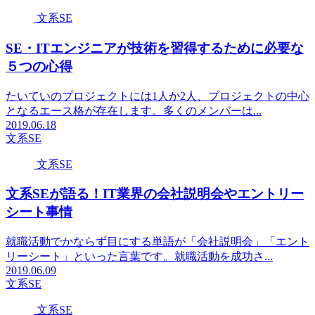
文系SE
SE・ITエンジニアが技術を習得するために必要な
５つの心得
たいていのプロジェクトには1人か2人、プロジェクトの中心
となるエース格が存在します。多くのメンバーは...
2019.06.18
文系SE
文系SE
文系SEが語る！IT業界の会社説明会やエントリー
シート事情
就職活動でかならず目にする単語が「会社説明会」「エント
リーシート」といった言葉です。就職活動を成功さ...
2019.06.09
文系SE
文系SE