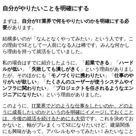
自分がやりたいことを明確にする
まずは、
自分がIT業界で何をやりたいのかを明確にする必
要
があります。
結構多いのが「なんとなくやってみたい」という人です。こ
の理由でSEとして一人前になる人は稀です。みんな何かし
ら理由を持って就活をしていました。
私の場合はすでに紹介したように、「
起業できる
」「
ハード
ルが低い
」「
失敗しても潰しがきく
」という理由がありまし
たが、そのほかにも「
モノづくりに携わりたい
」「
仕事のや
りがいが欲しい
」「
たくさんのユーザーが使うシステムやイ
ンフラに関わりたい
」「
プロジェクトを任されるようなエン
ジニアになりたい
」という理由がありました。
このように、
IT業界でどのような仕事をしたいのか、どのよ
うに成長したいのかというのを明確にイメージしておくこと
は、今後の就活を続けるためにも大切
です。これを決めてお
かないと、軸がブレまくってSEになりたいけど、建築関係
にも興味があって、アパレルもやってみたい！みたいなこと