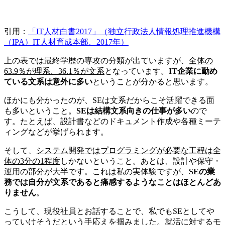
引用：
「IT人材白書2017」（独立行政法人情報処理推進機構
（IPA）IT人材育成本部、2017年）
上の表では最終学歴の専攻の分類が出ていますが、
全体の
63.9％が理系、36.1％が文系
となっています。
IT企業に勤め
ている文系は意外に多い
ということが分かると思います。
ほかにも分かったのが、SEは文系だからこそ活躍できる面
も多いということ。
SEは結構文系向きの仕事が多い
ので
す。たとえば、設計書などのドキュメント作成や各種ミーテ
ィングなどが挙げられます。
そして、
システム開発ではプログラミングが必要な工程は全
体の3分の1程度
しかないということ。あとは、設計や保守・
運用の部分が大半です。これは私の実体験ですが、
SEの業
務では自分が文系であると痛感するようなことはほとんどあ
りません
。
こうして、現役社員とお話することで、私でもSEとしてや
っていけそうだという手応えを掴みました。就活に対するモ