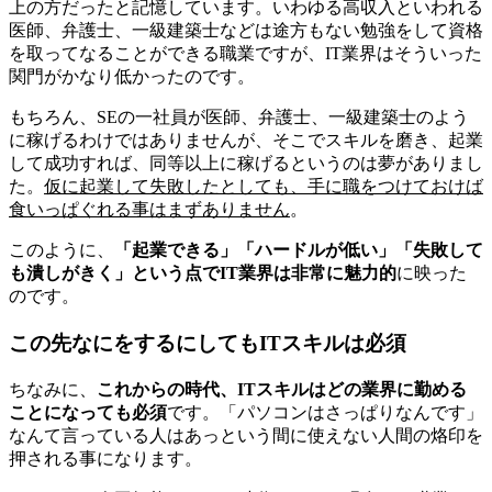
上の方だったと記憶しています。いわゆる高収入といわれる
医師、弁護士、一級建築士などは途方もない勉強をして資格
を取ってなることができる職業ですが、IT業界はそういった
関門がかなり低かったのです。
もちろん、SEの一社員が医師、弁護士、一級建築士のよう
に稼げるわけではありませんが、そこでスキルを磨き、起業
して成功すれば、同等以上に稼げるというのは夢がありまし
た。
仮に起業して失敗したとしても、手に職をつけておけば
食いっぱぐれる事はまずありません
。
このように、
「起業できる」「ハードルが低い」「失敗して
も潰しがきく」という点でIT業界は非常に魅力的
に映った
のです。
この先なにをするにしてもITスキルは必須
ちなみに、
これからの時代、ITスキルはどの業界に勤める
ことになっても必須
です。「パソコンはさっぱりなんです」
なんて言っている人はあっという間に使えない人間の烙印を
押される事になります。