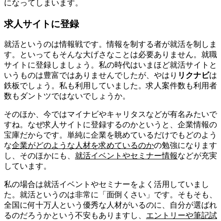
になってしまいます。
求人サイトに登録
就活というのは情報戦です。情報を制する者が就活を制しま
す。といってもそんな大げさなことは必要ありません。就職
サイトに登録しましょう。私の時代はいまほど就活サイトと
いうものは豊富ではありませんでしたが、やはり
リクナビ
は
鉄板でしょう。私も利用していました。求人案件数も利用者
数もダントツではないでしょうか。
そのほか、今ではマイナビやキャリタスなどが有名みたいで
すね。なぜ求人サイトに登録するのかというと、企業情報の
宝庫だからです。単純に企業を眺めているだけでもどのよう
な
企業がどのような人材を求めているのか
の勉強になります
し、そのほかにも、
就活イベントやセミナー情報
などが充実
しています。
私の場合は就活イベントやセミナーをよく活用していまし
た。就活というのは非常に「面倒くさい」です。そもそも、
全国に何十万人という優秀な人材がいるのに、自分が選ばれ
るのだろうかという不安もありますし、
エントリーや筆記試