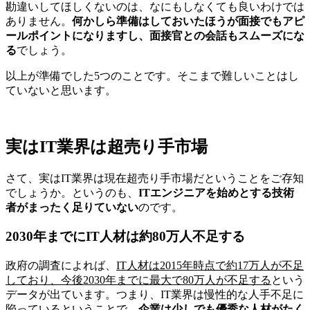
勘違いしてほしくないのは、なにもしなくても良いわけでは
ありません。
何かしら準備はしておいたほうが面接でもアピ
ールポイントになりますし、面接官との会話もスムーズにな
る
でしょう。
以上が準備でした5つのことです。そこまで難しいことはし
ていないと思います。
実はIT業界は超売り手市場
さて、実はIT業界は現在超売り手市場だということをご存知
でしょうか。というのも、
ITエンジニアを始めとする技術
者がまったく足りていない
のです。
2030年までにIT人材は約80万人不足する
政府の調査によれば、
IT人材は2015年時点で約17万人が不足
しており、今後2030年までに最大で80万人が不足する
という
データが出ています。つまり、IT業界は慢性的な人手不足に
陥っているということで、
企業は少しでも優秀な人材がたく