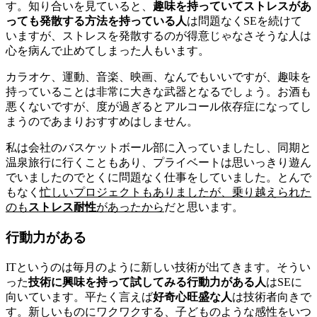
す。知り合いを見ていると、
趣味を持っていてストレスがあ
っても発散する方法を持っている人
は問題なくSEを続けて
いますが、ストレスを発散するのが得意じゃなさそうな人は
心を病んで止めてしまった人もいます。
カラオケ、運動、音楽、映画、なんでもいいですが、趣味を
持っていることは非常に大きな武器となるでしょう。お酒も
悪くないですが、度が過ぎるとアルコール依存症になってし
まうのであまりおすすめはしません。
私は会社のバスケットボール部に入っていましたし、同期と
温泉旅行に行くこともあり、プライベートは思いっきり遊ん
でいましたのでとくに問題なく仕事をしていました。とんで
もなく
忙しいプロジェクトもありましたが、乗り越えられた
のも
ストレス耐性
があったから
だと思います。
行動力がある
ITというのは毎月のように新しい技術が出てきます。そうい
った
技術に興味を持って試してみる行動力がある人
はSEに
向いています。平たく言えば
好奇心旺盛な人
は技術者向きで
す。新しいものにワクワクする、子どものような感性をいつ