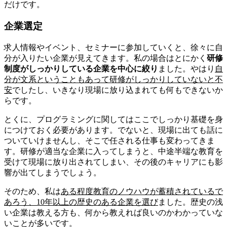
だけです。
企業選定
求人情報やイベント、セミナーに参加していくと、徐々に自
分が入りたい企業が見えてきます。私の場合はとにかく
研修
制度がしっかりしている企業を中心に絞り
ました。やはり
自
分が文系ということもあって研修がしっかりしていないと不
安
でしたし、いきなり現場に放り込まれても何もできないか
らです。
とくに、プログラミングに関してはここでしっかり基礎を身
につけておく必要があります。でないと、現場に出ても話に
ついていけませんし、そこで任される仕事も変わってきま
す。研修が適当な企業に入ってしまうと、中途半端な教育を
受けて現場に放り出されてしまい、その後のキャリアにも影
響が出てしまうでしょう。
そのため、私は
ある程度教育のノウハウが蓄積されているで
あろう、10年以上の歴史のある企業を選び
ました。歴史の浅
い企業は教える方も、何から教えれば良いのかわかっていな
いことが多いです。