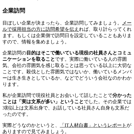
企業訪問
目ぼしい企業が決まったら、企業訪問してみましょう。
メー
ルで採用担当の方に訪問希望を伝え
れば、取り計らってくれ
ます。もしくは企業側で訪問日を設定していることもありま
すので、情報を集めましょう。
企業訪問の
目的はそこで働いている現役の社員さんとコミュ
ニケーションを取ること
です。実際に働いている人の雰囲
気、会社の雰囲気を感じ取ることは思っている以上に大切な
ことです。殺伐とした雰囲気ではないか、働いているメンバ
ーは生き生きとしているか、などでどういう会社なのかわか
ります。
私が企業訪問で現役社員とお会いして話したことで
分かった
ことは「実は文系が多い」ということ
でした。その企業では
3割以上は文系出身で、お話している社員さん自身も文系だ
ったのです。
実際どうなのかというと、
「IT人材白書」というレポート
が
ありますので見てみましょう。