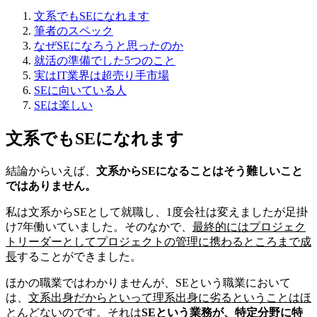
文系でもSEになれます
筆者のスペック
なぜSEになろうと思ったのか
就活の準備でした5つのこと
実はIT業界は超売り手市場
SEに向いている人
SEは楽しい
文系でもSEになれます
結論からいえば、
文系からSEになることはそう難しいこと
ではありません。
私は文系からSEとして就職し、1度会社は変えましたが足掛
け7年働いていました。そのなかで、
最終的にはプロジェク
トリーダーとしてプロジェクトの管理に携わるところまで成
長
することができました。
ほかの職業ではわかりませんが、SEという職業において
は、
文系出身だからといって理系出身に劣るということはほ
とんどない
のです。それは
SEという業務が、特定分野に特