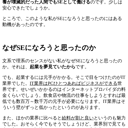
養が壊滅的だった人間でもSEとして働ける
のです。少しは
安心できたでしょうか。
ところで、このような私がSEになろうと思ったのにはある
動機があったのです。
なぜSEになろうと思ったのか
文系で理系のセンスがない私がなぜSEになろうと思ったの
か。それは、
起業を夢見ていたから
です。
でも、起業するには元手がかかる。そこで目をつけたのがIT
業界でした。
IT業界はPCひとつあればビジネスができる
世
界です。せいぜいかかるのはインターネットプロバイダの料
金くらいでしょう。飲食店や物流の仕事をしようとすれば最
低でも数百万～数千万の元手が必要になります。IT業界はそ
ういう壁がずっと低かったというのがあります。
また、ほかの業界に比べると
給料が割と良い
というのも魅力
でした。おそらく今でもそうでしょうけど、業界別で見ても