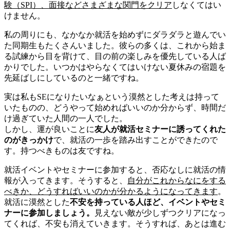
験（SPI）、面接などさまざまな関門をクリア
しなくてはい
けません。
私の周りにも、なかなか就活を始めずにダラダラと遊んでい
た同期生もたくさんいました。彼らの多くは、これから始ま
る試練から目を背けて、目の前の楽しみを優先している人ば
かりでした。いつかはやらなくてはいけない夏休みの宿題を
先延ばしにしているのと一緒ですね。
実は私もSEになりたいなぁという漠然とした考えは持って
いたものの、どうやって始めればいいのか分からず、時間だ
け過ぎていた人間の一人でした。
しかし、運が良いことに
友人が就活セミナーに誘ってくれた
のがきっかけ
で、就活の一歩を踏み出すことができたので
す。持つべきものは友ですね。
就活イベントやセミナーに参加すると、否応なしに就活の情
報が入ってきます。そうすると、
自分がこれからなにをする
べきか、どうすればいいのかが分かるようになってきます
。
就活に漠然とした
不安を持っている人ほど、イベントやセミ
ナーに参加しましょう。
見えない敵が少しずつクリアになっ
てくれば、不安も消えていきます。そうすれば、あとは進む