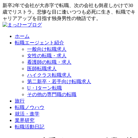
新卒2年で会社が大赤字で転職、次の会社も倒産しかけで30
歳でリストラ。悲惨な目に逢いつつも必死に生き、転職でキ
ャリアアップを目指す独身男性の物語です。
ホーム
転職エージェント紹介
一般向け転職求人
女性の転職・求人
看護師の転職・求人
医師転職求人
ハイクラス転職求人
第二新卒・若手向け転職求人
U・Iターン転職
その他の専門職の転職
旅行
転職ノウハウ
就活・進学
業界研究
転職活動日記