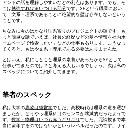
アントの話を理解しやすいなどの利点はあります。でも、そ
こは
勉強すれば追いつける部分
です。SEという職業におい
て、文系・理系であることに絶望的な壁は存在しないという
ことです。
ちなみに今のはかなり理系寄りのプロジェクトの話です。も
っと簡単な話でいえば、社員の経歴などの基本情報を社内ホ
ームページで検索したい」などの仕事もあります。こうなっ
てくると、もはや文系・理系である必要はありませんね。
とはいえ、私にもともと理系の素養があったからSEとして
仕事ができたのでは？と考える人もいるでしょう。次は私の
スペックについてご紹介してきます。
筆者のスペック
私は大学の
専攻は経営学
でした。高校時代は理系の道を選び
ましたが、どうやら理系科目のセンスが壊滅的だったようで
す。
数学・物理はいつも赤点ギリギリ
でした。冗談抜きで本
当に留年するのではないかというレベルだったのです。サイ