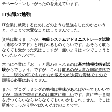
チベーションも上がったのを覚えています。
IT知識の勉強
IT企業に就職するためにどのような勉強をしたのかという
と、そこまで大変なことはしませんでした。
資格は取りましたが、
初級システムアドミニストレータ試験
（通称シスアド）と呼ばれるものくらいです。おそらく取ら
なくても受かった気はしますが、無いよりはマシでしょうと
いったレベルです。
本当に企業に「お！」と思わせられるのは
基本情報技術者試
験
からでしょう。ですが、これは
取るのが大変な国家資格で
すし、現役のSEでもなかなか取るのが大変な資格ですので
頑張る必要はありません
。
また、
プログラミングの勉強は興味があればやってもいいで
すが、独学で習得するのは非常に難しい
です。変に苦手意識
を持つくらいならやらなくてもいいかもしれません。そこは
研修でしっかり学べばいいだけのことです。