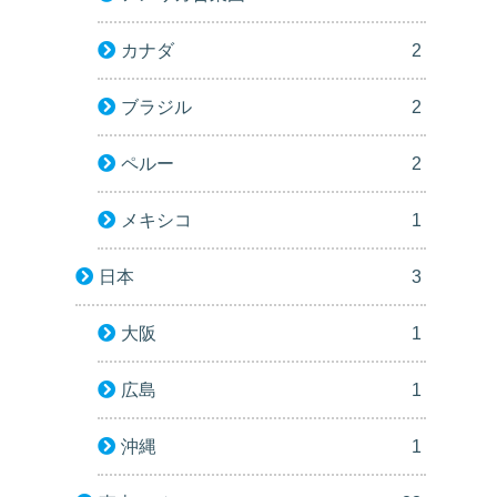
カナダ
2
ブラジル
2
主婦）
ペルー
2
メキシコ
1
日本
3
大阪
1
広島
1
沖縄
1