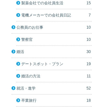
製薬会社での会社員生活
15
電機メーカーでの会社員日記
7
公務員のお仕事
10
警察官
10
婚活
30
デートスポット・プラン
19
婚活の方法
11
就活・進学
52
卒業旅行
18