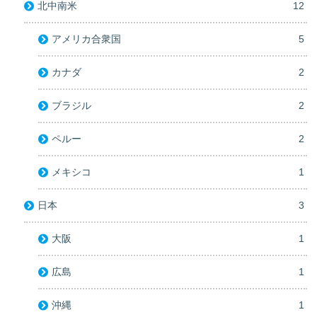
北中南米
12
アメリカ合衆国
5
カナダ
2
ブラジル
2
ペルー
2
メキシコ
1
日本
3
大阪
1
広島
1
沖縄
1