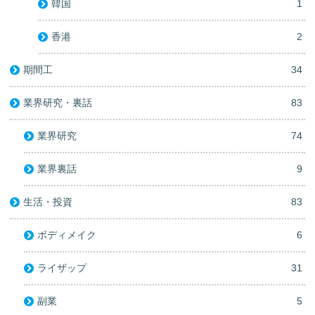
韓国
1
香港
2
期間工
34
業界研究・裏話
83
業界研究
74
業界裏話
9
生活・投資
83
ボディメイク
6
ライザップ
31
副業
5