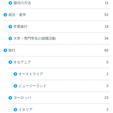
婚活の方法
11
就活・進学
52
卒業旅行
18
大学・専門学生の就職活動
34
旅行
66
オセアニア
5
オーストラリア
2
ニュージーランド
3
ヨーロッパ
23
イタリア
2