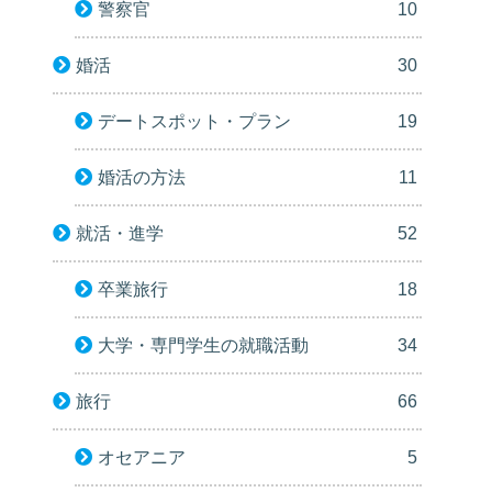
警察官
10
婚活
30
デートスポット・プラン
19
婚活の方法
11
就活・進学
52
卒業旅行
18
大学・専門学生の就職活動
34
旅行
66
オセアニア
5