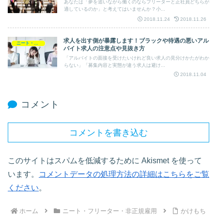
あなたは「夢を追いながら働くのならフリーターと正社員どちらが
適しているのか」と考えてはいませんか？小...
2018.11.24
2018.11.26
求人を出す側が暴露します！ブラックや待遇の悪いアル
ニート・フリーター・非正規雇用
バイト求人の注意点や見抜き方
「アルバイトの面接を受けたいけれど良い求人の見分けかたがわか
らない」「募集内容と実態が違う求人は避け...
2018.11.04
コメント
コメントを書き込む
このサイトはスパムを低減するために Akismet を使って
います。
コメントデータの処理方法の詳細はこちらをご覧
ください
。
ホーム
ニート・フリーター・非正規雇用
かけもち