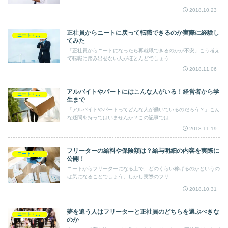
2018.10.23
正社員からニートに戻って転職できるのか実際に経験し
ニート・フリーター・非正規雇用
てみた
「正社員からニートになったら再就職できるのかが不安」こう考え
て転職に踏み出せない人がほとんどでしょう...
2018.11.06
アルバイトやパートにはこんな人がいる！経営者から学
ニート・フリーター・非正規雇用
生まで
「アルバイトやパートってどんな人が働いているのだろう？」こん
な疑問を持ってはいませんか？この記事では...
2018.11.19
フリーターの給料や保険額は？給与明細の内容を実際に
ニート・フリーター・非正規雇用
公開！
ニートからフリーターになる上で、どのくらい稼げるのかというの
は気になることでしょう。しかし実際のフリ...
2018.10.31
夢を追う人はフリーターと正社員のどちらを選ぶべきな
ニート・フリーター・非正規雇用
のか