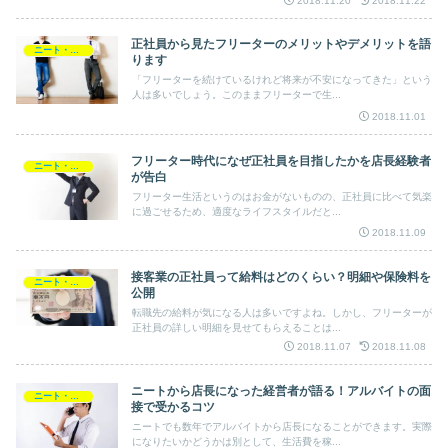
2018.11.20
2018.11.22
正社員から見たフリーターのメリットやデメリットを語
ニート・フリーター・非正規雇用
ります
「フリーターを続けているけれど将来が不安になってきた」という
人は多いでしょう。このままフリーターで生...
2018.11.01
フリーター時代になぜ正社員を目指したかを店長経験者
ニート・フリーター・非正規雇用
が告白
フリーター生活というのはお金がないものの、正社員に比べて気楽
に過ごせるため、適度なライフスタイルだと...
2018.11.09
接客業の正社員って給料はどのくらい？明細や保険料を
ニート・フリーター・非正規雇用
公開
転職先の給料が気になる人は多いですよね。しかし、フリーターが
正社員の詳しい明細を見せてもらえることは...
2018.11.07
2018.11.08
ニートから店長になった経営者が語る！アルバイトの面
ニート・フリーター・非正規雇用
接で受かるコツ
ニートでも数年でアルバイトから店長になることができます。実際
になりたいかどうかは別として、生活費を稼...