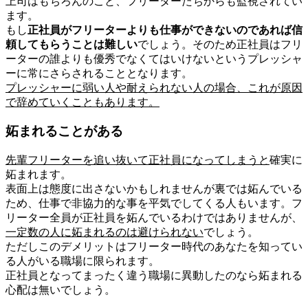
上司はもちろんのこと、フリーターたちからも監視されてい
ます。
もし
正社員がフリーターよりも仕事ができないのであれば信
頼してもらうことは難しい
でしょう。そのため正社員はフリ
ーターの誰よりも優秀でなくてはいけないというプレッシャ
ーに常にさらされることとなります。
プレッシャーに弱い人や耐えられない人の場合、これが原因
で辞めていくこともあります。
妬まれることがある
先輩フリーターを追い抜いて正社員になってしまうと
確実に
妬まれます。
表面上は態度に出さないかもしれませんが裏では妬んでいる
ため、仕事で非協力的な事を平気でしてくる人もいます。フ
リーター全員が正社員を妬んでいるわけではありませんが、
一定数の人に妬まれるのは避けられない
でしょう。
ただしこのデメリットはフリーター時代のあなたを知ってい
る人がいる職場に限られます。
正社員となってまったく違う職場に異動したのなら妬まれる
心配は無いでしょう。