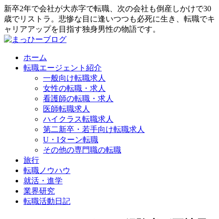
新卒2年で会社が大赤字で転職、次の会社も倒産しかけで30
歳でリストラ。悲惨な目に逢いつつも必死に生き、転職でキ
ャリアアップを目指す独身男性の物語です。
ホーム
転職エージェント紹介
一般向け転職求人
女性の転職・求人
看護師の転職・求人
医師転職求人
ハイクラス転職求人
第二新卒・若手向け転職求人
U・Iターン転職
その他の専門職の転職
旅行
転職ノウハウ
就活・進学
業界研究
転職活動日記