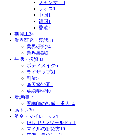
ミャンマー
3
ラオス
1
中国
1
韓国
1
香港
2
期間工
34
業界研究・裏話
83
業界研究
74
業界裏話
9
生活・投資
83
ボディメイク
6
ライザップ
31
副業
5
楽天経済圏
1
英語学習
40
看護師
14
看護師の転職・求人
14
筋トレ
30
航空・マイレージ
24
JAL（ワンワールド）
1
マイルの貯め方
19