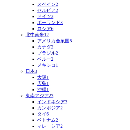
スペイン
2
セルビア
2
ドイツ
3
ポーランド
3
ロシア
6
北中南米
12
アメリカ合衆国
5
カナダ
2
ブラジル
2
ペルー
2
メキシコ
1
日本
3
大阪
1
広島
1
沖縄
1
東南アジア
23
インドネシア
3
カンボジア
2
タイ
6
ベトナム
2
マレーシア
2