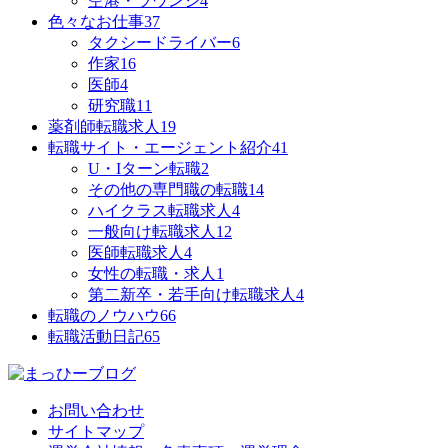
空港・ラウンジ
4
色々なお仕事
37
タクシードライバー
6
作家
16
医師
4
研究職
11
薬剤師転職求人
19
転職サイト・エージェント紹介
41
U・Iターン転職
2
その他の専門職の転職
14
ハイクラス転職求人
4
一般向け転職求人
12
医師転職求人
4
女性の転職・求人
1
第二新卒・若手向け転職求人
4
転職のノウハウ
66
転職活動日記
65
お問い合わせ
サイトマップ