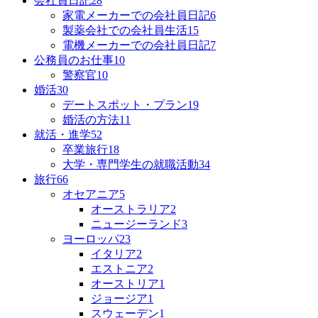
会社員日記
28
家電メーカーでの会社員日記
6
製薬会社での会社員生活
15
電機メーカーでの会社員日記
7
公務員のお仕事
10
警察官
10
婚活
30
デートスポット・プラン
19
婚活の方法
11
就活・進学
52
卒業旅行
18
大学・専門学生の就職活動
34
旅行
66
オセアニア
5
オーストラリア
2
ニュージーランド
3
ヨーロッパ
23
イタリア
2
エストニア
2
オーストリア
1
ジョージア
1
スウェーデン
1