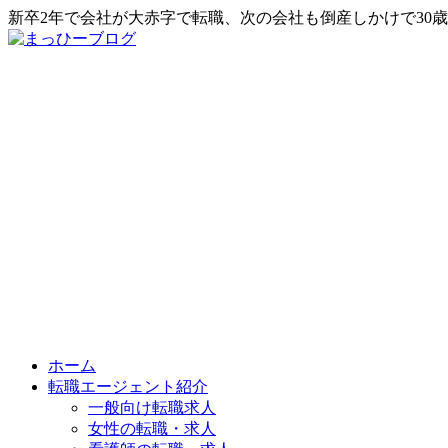
新卒2年で会社が大赤字で転職、次の会社も倒産しかけで30
ホーム
転職エージェント紹介
一般向け転職求人
女性の転職・求人