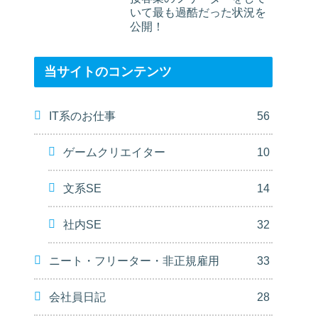
いて最も過酷だった状況を
公開！
当サイトのコンテンツ
IT系のお仕事
56
ゲームクリエイター
10
文系SE
14
社内SE
32
ニート・フリーター・非正規雇用
33
会社員日記
28