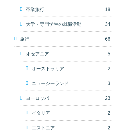
卒業旅行
18
大学・専門学生の就職活動
34
旅行
66
オセアニア
5
オーストラリア
2
ニュージーランド
3
ヨーロッパ
23
イタリア
2
エストニア
2