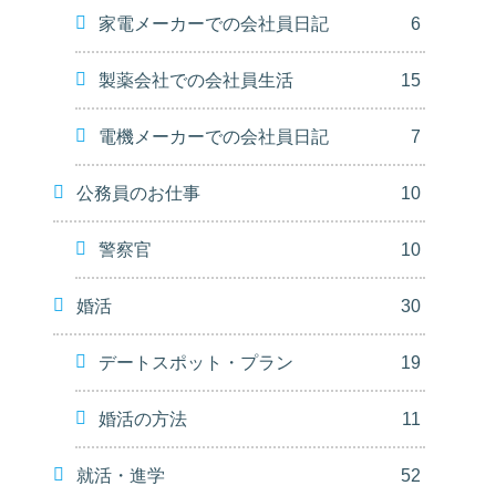
家電メーカーでの会社員日記
6
製薬会社での会社員生活
15
電機メーカーでの会社員日記
7
公務員のお仕事
10
警察官
10
婚活
30
デートスポット・プラン
19
婚活の方法
11
就活・進学
52