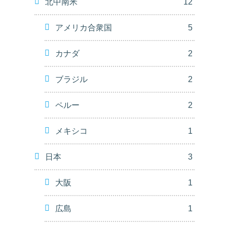
北中南米
12
アメリカ合衆国
5
カナダ
2
ブラジル
2
ペルー
2
メキシコ
1
日本
3
大阪
1
広島
1