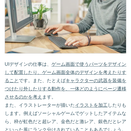
UIデザインの仕事は、
ゲーム画面で使うパーツをデザイン
して配置したり、ゲーム画面全体のデザインを考えたりす
ること
です。また、たとえば
キャラクターの武器を装備を
つけたり外したりする動作を、一体どのようにページ遷移
させるのかを考え
ます。
また、イラストレーターが描いた
イラストを加工
したりも
します。例えばソーシャルゲームでゲットしたアイテムな
ら、枠が虹色だと超レア、金色だと激レア、銀色だとレア
といった風にランク分けされていることもあるでしょう。