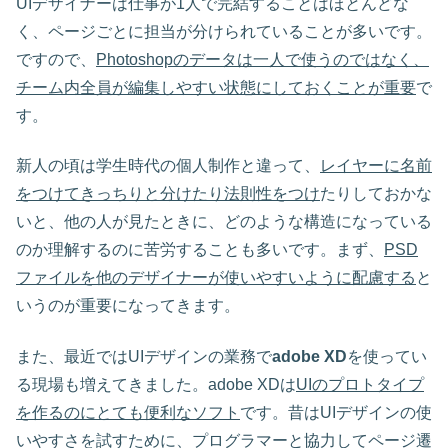
UIデザイナーは仕事が1人で完結することはほとんどな
く、ページごとに担当が分けられていることが多いです。
ですので、
Photoshopのデータは一人で使うのではなく、
チーム内全員が編集しやすい状態にしておくことが重要
で
す。
新人の頃は学生時代の個人制作と違って、
レイヤーに名前
をつけてきっちりと分けたり法則性をつけ
たりしておかな
いと、他の人が見たときに、どのような構造になっている
のか理解するのに苦労することも多いです。まず、
PSD
ファイルを他のデザイナーが使いやすいように配慮する
と
いうのが重要になってきます。
また、最近ではUIデザインの業務で
adobe XD
を使ってい
る現場も増えてきました。adobe XDは
UIのプロトタイプ
を作るのにとても便利なソフト
です。昔はUIデザインの使
いやすさを試すために、プログラマーと協力してページ遷