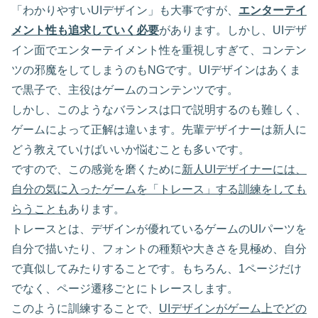
「わかりやすいUIデザイン」も大事ですが、
エンターテイ
メント性も追求していく必要
があります。しかし、UIデザ
イン面でエンターテイメント性を重視しすぎて、コンテン
ツの邪魔をしてしまうのもNGです。UIデザインはあくま
で黒子で、主役はゲームのコンテンツです。
しかし、このようなバランスは口で説明するのも難しく、
ゲームによって正解は違います。先輩デザイナーは新人に
どう教えていけばいいか悩むことも多いです。
ですので、この感覚を磨くために
新人UIデザイナーには、
自分の気に入ったゲームを「トレース」する訓練をしても
らうことも
あります。
トレースとは、デザインが優れているゲームのUIパーツを
自分で描いたり、フォントの種類や大きさを見極め、自分
で真似してみたりすることです。もちろん、1ページだけ
でなく、ページ遷移ごとにトレースします。
このように訓練することで、
UIデザインがゲーム上でどの