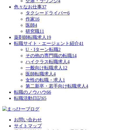
空港・ラウンジ
4
色々なお仕事
37
タクシードライバー
6
作家
16
医師
4
研究職
11
薬剤師転職求人
19
転職サイト・エージェント紹介
41
U・Iターン転職
2
その他の専門職の転職
14
ハイクラス転職求人
4
一般向け転職求人
12
医師転職求人
4
女性の転職・求人
1
第二新卒・若手向け転職求人
4
転職のノウハウ
66
転職活動日記
65
お問い合わせ
サイトマップ