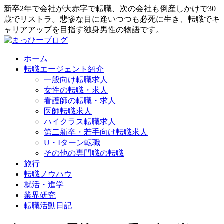
新卒2年で会社が大赤字で転職、次の会社も倒産しかけで30
歳でリストラ。悲惨な目に逢いつつも必死に生き、転職でキ
ャリアアップを目指す独身男性の物語です。
ホーム
転職エージェント紹介
一般向け転職求人
女性の転職・求人
看護師の転職・求人
医師転職求人
ハイクラス転職求人
第二新卒・若手向け転職求人
U・Iターン転職
その他の専門職の転職
旅行
転職ノウハウ
就活・進学
業界研究
転職活動日記