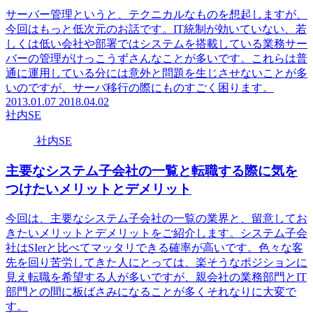
サーバー管理というと、テクニカルなものを想起しますが、
今回はもっと低次元のお話です。IT統制が効いていない、若
しくは低い会社や部署ではシステムを搭載している業務サー
バーの管理がけっこうずさんなことが多いです。これらは普
通に運用している分には意外と問題を生じさせないことが多
いのですが、サーバ移行の際にものすごく困ります。
2013.01.07
2018.04.02
社内SE
社内SE
主要なシステム子会社の一覧と転職する際に気を
つけたいメリットとデメリット
今回は、主要なシステム子会社の一覧の業界と、留意してお
きたいメリットとデメリットをご紹介します。システム子会
社はSIerと比べてマッタリできる確率が高いです。色々な客
先を回り苦労してきた人にとっては、楽そうなポジションに
見え転職を希望する人が多いですが、親会社の業務部門とIT
部門との間に板ばさみになることが多くそれなりに大変で
す。