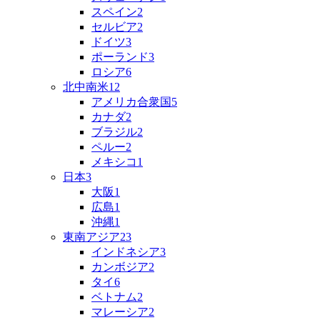
スペイン
2
セルビア
2
ドイツ
3
ポーランド
3
ロシア
6
北中南米
12
アメリカ合衆国
5
カナダ
2
ブラジル
2
ペルー
2
メキシコ
1
日本
3
大阪
1
広島
1
沖縄
1
東南アジア
23
インドネシア
3
カンボジア
2
タイ
6
ベトナム
2
マレーシア
2