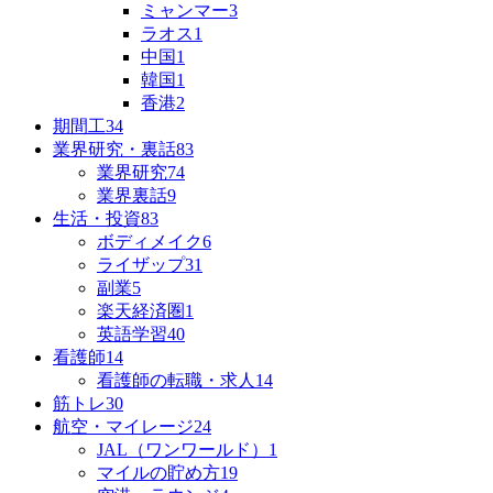
ミャンマー
3
ラオス
1
中国
1
韓国
1
香港
2
期間工
34
業界研究・裏話
83
業界研究
74
業界裏話
9
生活・投資
83
ボディメイク
6
ライザップ
31
副業
5
楽天経済圏
1
英語学習
40
看護師
14
看護師の転職・求人
14
筋トレ
30
航空・マイレージ
24
JAL（ワンワールド）
1
マイルの貯め方
19