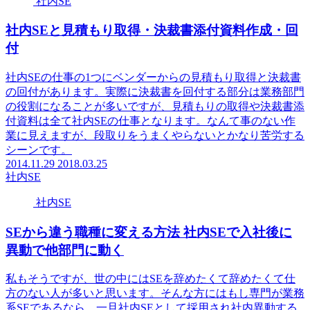
社内SE
社内SEと見積もり取得・決裁書添付資料作成・回
付
社内SEの仕事の1つにベンダーからの見積もり取得と決裁書
の回付があります。実際に決裁書を回付する部分は業務部門
の役割になることが多いですが、見積もりの取得や決裁書添
付資料は全て社内SEの仕事となります。なんて事のない作
業に見えますが、段取りをうまくやらないとかなり苦労する
シーンです。
2014.11.29
2018.03.25
社内SE
社内SE
SEから違う職種に変える方法 社内SEで入社後に
異動で他部門に動く
私もそうですが、世の中にはSEを辞めたくて辞めたくて仕
方のない人が多いと思います。そんな方にはもし専門が業務
系SEであるなら、一旦社内SEとして採用され社内異動する