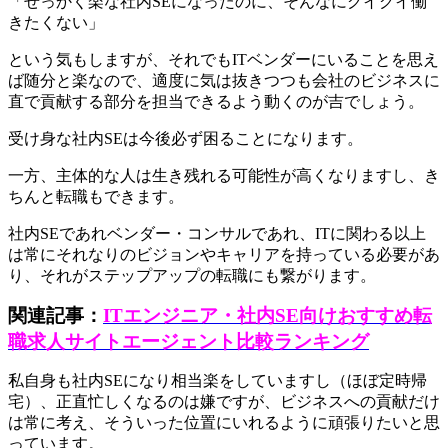
「せっかく楽な社内SEになったのに、そんなにグイグイ働
きたくない」
という気もしますが、それでもITベンダーにいることを思え
ば随分と楽なので、適度に気は抜きつつも会社のビジネスに
直で貢献する部分を担当できるよう動くのが吉でしょう。
受け身な社内SEは今後必ず困ることになります。
一方、主体的な人は生き残れる可能性が高くなりますし、き
ちんと転職もできます。
社内SEであれベンダー・コンサルであれ、ITに関わる以上
は常にそれなりのビジョンやキャリアを持っている必要があ
り、それがステップアップの転職にも繋がります。
関連記事：
ITエンジニア・社内SE向けおすすめ転
職求人サイトエージェント比較ランキング
私自身も社内SEになり相当楽をしていますし（ほぼ定時帰
宅）、正直忙しくなるのは嫌ですが、ビジネスへの貢献だけ
は常に考え、そういった位置にいれるように頑張りたいと思
っています。