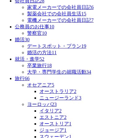
会社員日記
28
家電メーカーでの会社員日記
6
製薬会社での会社員生活
15
電機メーカーでの会社員日記
7
公務員のお仕事
10
警察官
10
婚活
30
デートスポット・プラン
19
婚活の方法
11
就活・進学
52
卒業旅行
18
大学・専門学生の就職活動
34
旅行
66
オセアニア
5
オーストラリア
2
ニュージーランド
3
ヨーロッパ
23
イタリア
2
エストニア
2
オーストリア
1
ジョージア
1
スウェーデン
1