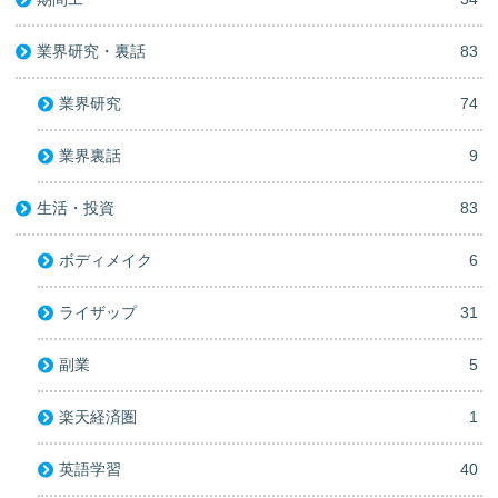
業界研究・裏話
83
業界研究
74
業界裏話
9
生活・投資
83
ボディメイク
6
ライザップ
31
副業
5
楽天経済圏
1
英語学習
40