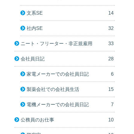
文系SE
14
社内SE
32
ニート・フリーター・非正規雇用
33
会社員日記
28
家電メーカーでの会社員日記
6
製薬会社での会社員生活
15
電機メーカーでの会社員日記
7
公務員のお仕事
10