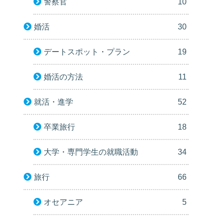
警察官
10
婚活
30
デートスポット・プラン
19
婚活の方法
11
就活・進学
52
卒業旅行
18
大学・専門学生の就職活動
34
旅行
66
オセアニア
5