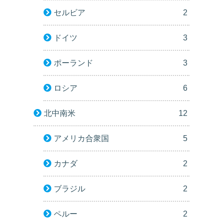
セルビア
2
ドイツ
3
ポーランド
3
ロシア
6
北中南米
12
アメリカ合衆国
5
カナダ
2
ブラジル
2
ペルー
2