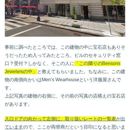
事前に調べたところでは、この建物の中に宝石店もありそ
うだったため入ってみたところ、ビルのセキュリティ窓
口？受付？しかなく、そこの人に
「この隣りのBensons
Jewelersの中」
と教えてもらいました。ちなみに、この建
物の南側向かいはMen’s Wearhouseという洋服屋さんで
す。
上記写真の建物の右側に、その前の写真の店構えの宝石店
があります。
入口ドアの向かって左側に、取り扱いレートの一覧表
が出
ています
ので、ここが両替商だという目印になると思いま