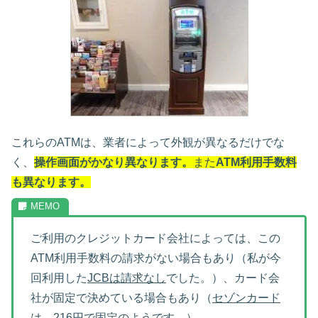
これらのATMは、業者によって外観が異なるだけでな
く、
操作画面がかなり異なります。
また
ATM利用手数料
も異なります。
ご利用のクレジットカード会社によっては、この
ATM利用手数料の請求がない場合もあり（私が今
回利用した
JCBは請求なし
でした。）、カード会
社が固定で決めている場合もあり（
セゾンカード
は、216円で固定
のようです。）