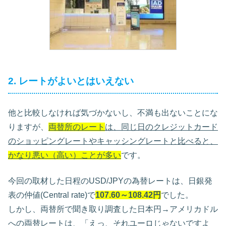
2. レートがよいとはいえない
他と比較しなければ気づかないし、不満も出ないことにな
りますが、
両替所のレート
は、同じ日のクレジットカード
のショッピングレートやキャッシングレートと比べると、
かなり悪い（高い）ことが多い
です。
今回の取材した日程のUSD/JPYの為替レートは、日銀発
表の仲値(Central rate)で
107.60～108.42円
でした。
しかし、両替所で聞き取り調査した日本円→アメリカドル
への両替レートは、「えっ、それユーロじゃないですよ