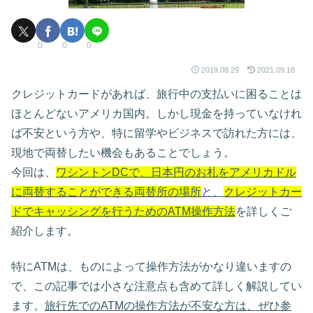
0
0
0
2019.08.29
2021.09.18
クレジットカードがあれば、旅行中の支払いに困ることは
ほとんどないアメリカ国内。しかし現金を持っていなけれ
ば不安という方や、特に留学やビジネスで訪れた方には、
現地で両替したい機会もあることでしょう。
今回は、
ワシントンDCで、日本円のお札をアメリカドル
に両替することができる両替所の場所
と、
クレジットカー
ドでキャッシングを行うためのATM操作方法
を詳しくご
紹介します。
特にATMは、ものによって操作方法がかなり違いますの
で、この記事では小さな注意点も含めて詳しく解説してい
ます。
旅行先でのATMの操作方法が不安な方は、ぜひ参