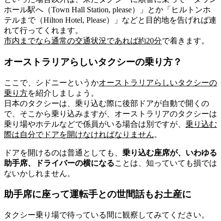
ホール駅へ（Town Hall Station, please）」とか「ヒルトンホ
テルまで（Hilton Hotel, Please）」などと
目的地を告げれば連
れて行ってくれます。
市内まで
なら通常の交通状況であれば
約20分
で着きます。
オーストラリアらしいタクシーの乗り方？
ここで、シドニーというか
オーストラリアらしいタクシーの
乗り方
を紹介しましょう。
日本のタクシーは、乗り込む際に後部ドアが自動で開くの
で、そこから乗り込みますが、オーストラリアのタクシーは
乗り場やホテルなどで係員がいる場合は別ですが、
乗り込む
際は
自分でドアを開けなければなりません
。
ドアを開けるのは普通としても、
乗り込む座席が、いわゆる
助手席、ドライバーの横になる
ことは、知っていても損では
ないかしれません。
助手席に座って運転手との世間話もお土産に
タクシー乗り場で待っている間に観察してみてください。