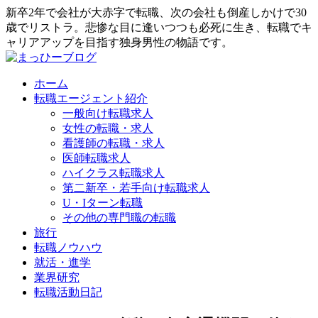
新卒2年で会社が大赤字で転職、次の会社も倒産しかけで30
歳でリストラ。悲惨な目に逢いつつも必死に生き、転職でキ
ャリアアップを目指す独身男性の物語です。
ホーム
転職エージェント紹介
一般向け転職求人
女性の転職・求人
看護師の転職・求人
医師転職求人
ハイクラス転職求人
第二新卒・若手向け転職求人
U・Iターン転職
その他の専門職の転職
旅行
転職ノウハウ
就活・進学
業界研究
転職活動日記