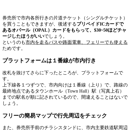
券売所で市内各所行きの片道チケット（シングルチケット）
を買うこともできますが、後述する
プリペイドICカードで
あるオパール（OPAL）カードをもらって、$30~50ほどチャ
ージしたほうがいい
でしょう。
というのも
市内を走る
バス
や
路面電車
、
フェリー
でも使える
ためです。
プラットフォームは１番線が市内行き
改札を抜けてさらに下ったところが、
プラットフォーム
で
す。
上下線各１つずつで、市内向けは
１番線
（上り）
で、路線の
最終地点であるタウンホール（Town Hall）駅（写真上右）
までの駅名が順に記されているので、間違えることはないで
しょう。
フリーの簡易マップで行先周辺をチェック
また、券売所手前のチラシスタンドに、
市内主要鉄道駅周辺