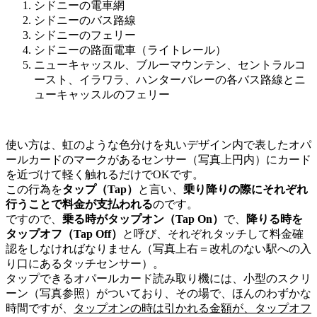
シドニーの電車網
シドニーのバス路線
シドニーのフェリー
シドニーの路面電車（ライトレール）
ニューキャッスル、ブルーマウンテン、セントラルコ
ースト、イラワラ、ハンターバレーの各バス路線とニ
ューキャッスルのフェリー
使い方は、
虹のような色分けを丸いデザイン内で表したオパ
ールカードのマークがあるセンサー（写真上円内）にカード
を近づけて軽く触れる
だけでOKです。
この行為を
タップ（
Tap
）
と言い、
乗り降りの際にそれぞれ
行うことで料金が支払われる
のです。
ですので、
乗る時がタップオン（
Tap On
）
で、
降りる時を
タップオフ（
Tap Off
）
と呼び、それぞれタッチして料金確
認をしなければなりません（写真上右＝改札のない駅への入
り口にあるタッチセンサー）。
タップできるオパールカード読み取り機には、小型のスクリ
ーン（写真参照）がついており、その場で、ほんのわずかな
時間ですが、
タップオンの時は引かれる金額が、タップオフ