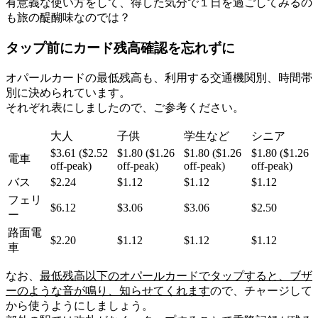
有意義な使い方をして、得した気分で１日を過ごしてみるの
も旅の醍醐味なのでは？
タップ前にカード残高確認を忘れずに
オパールカードの最低残高も、利用する交通機関別、時間帯
別に決められています。
それぞれ表にしましたので、ご参考ください。
大人
子供
学生など
シニア
$3.61 ($2.52
$1.80 ($1.26
$1.80 ($1.26
$1.80 ($1.26
電車
off-peak)
off-peak)
off-peak)
off-peak)
バス
$2.24
$1.12
$1.12
$1.12
フェリ
$6.12
$3.06
$3.06
$2.50
ー
路面電
$2.20
$1.12
$1.12
$1.12
車
なお、
最低残高以下のオパールカードでタップすると、ブザ
ーのような音が鳴り、知らせてくれます
ので、チャージして
から使うようにしましょう。