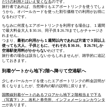
だけの利用とはいえ安くなる
のです。
旅行者であれば、当然帰りもエアポートリンクを使うでしょ
うから、オパールカードを使った割引価格での利用がお得に
なるわけです。
ちなみに
何度もエアポートリンクを利用する場合は、１週間
で最大料金大人＄30.16、同子供＄26.78までしかチャージさ
れません。
つまり、
最初の利用から１週間以内であれば片道で３回以上
使っても大人、子供ともに、それそれ＄30.16、＄26.78しか
空港駅使用料がかからない
わけです。
旅行者の場合は該当しないかもしれませんが、雑学的に追記
しておきます。
到着ゲートから地下2階へ降りて空港駅へ
少しオパールカードを使ったエアポートリンクの料金説明が
長くなりましたが、空港内の駅の説明に戻ります。
国際線到着ゲートのあるフロアから地下２階相当まで下る
（写真下）と、改札と券売所、インフォメーションカウンタ
ー
があります。