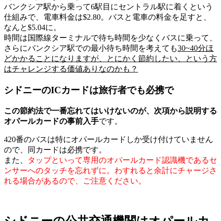
バンクシア駅から乗って6駅目にセントラル駅に着く
という
仕組みで、
電車料金は$2.80
。
バスと電車の料金を足すと、
なんと
$5.04
に。
時間は国際線ターミナルで待ち時間を少なくバスに乗って、
さらにバンクシア駅での最小待ち時間を考えても
30~40分ほ
どかかることになりますが、
とにかく節約したい、という方
はチャレンジする価値ありなのかも？
シドニーのICカードは旅行者でも必携で
この節約法で一番忘れてはいけないのが、次項から説明する
オパールカードの事前入手
です。
420番のバス
は特に
オパールカードしか受け付けていません
ので、同カードは必携です。
また、
タップといって専用のオパールカード認識機であるセ
ンサーへの
タッチを忘れずに。
わすれると余計にチャージさ
れる場合があるので、ご注意ください。
シドニーの公共交通機関はオパールカ