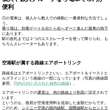
便利
①の
電車
は、個人から数人での移動に一番便利な方法でしょ
う。
乗り場は、
到着ゲートを出たら右へずーと進んだ最奥の地下
にあります。
駅の改札までは２つのエスカレーターを使って降りられ、も
ちろんエレベーターもあります。
空港駅が属する路線エアポートリンク
路線名は
エアポートリンク
といい、
エアポート＆イーストヒ
ルズライン
という路線の一部になっています（写真の路線図
参照、
円内のT8と示された緑色の路線
）。
エアポートリンクの
運賃は、
他の路線より割高
に設定されて
います。
というのも、
政府が空港使用料を追加
した金額だからです。
このため、
シドニー空港の国内線駅、国際線駅からセントラ