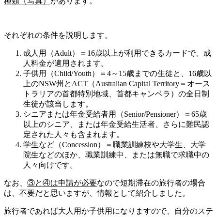
種類（写真）
があります。
それぞれの条件を説明します。
成人用（Adult）
＝16歳以上が利用できるカードで、成
人料金が適用されます。
子供用（Child/Youth）
＝4～15歳までの生徒と、16歳以
上のNSW州とACT（Australian Capital Territory＝オース
トラリアの首都特別地域、首都キャンベラ）の全日制
生徒が該当します。
シニアまたは年金受給者用（Senior/Pensioner）
＝65歳
以上のシニア、または年金受給生活者、さらに難民認
定された人々も含まれます。
学生など（Concession）
＝職業訓練校や大学生、大学
院生などのほか、職業訓練中、または無職で求職中の
人々向けです。
なお、
③と④は申請が必要
なので短期滞在の旅行者の場合
は、不要だと思いますが、情報として紹介しました。
旅行者であれば大人用か子供用
になりますので、自分のステ