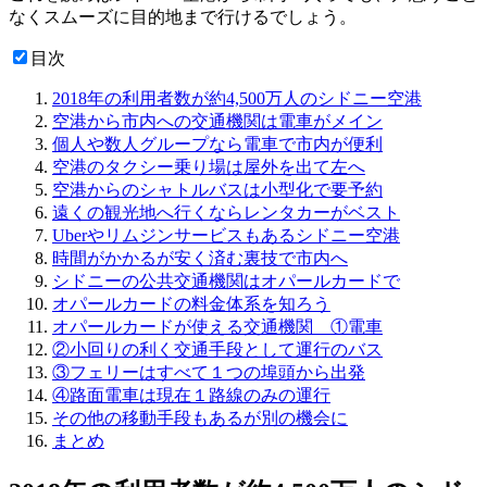
なくスムーズに目的地まで行けるでしょう。
目次
2018年の利用者数が約4,500万人のシドニー空港
空港から市内への交通機関は電車がメイン
個人や数人グループなら電車で市内が便利
空港のタクシー乗り場は屋外を出て左へ
空港からのシャトルバスは小型化で要予約
遠くの観光地へ行くならレンタカーがベスト
Uberやリムジンサービスもあるシドニー空港
時間がかかるが安く済む裏技で市内へ
シドニーの公共交通機関はオパールカードで
オパールカードの料金体系を知ろう
オパールカードが使える交通機関 ①電車
②小回りの利く交通手段として運行のバス
③フェリーはすべて１つの埠頭から出発
④路面電車は現在１路線のみの運行
その他の移動手段もあるが別の機会に
まとめ