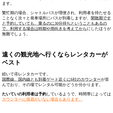
ます。
繁忙期の場合、シャトルバスが増便され、利用者を待たせる
ことなく次々と発車場所にバスが到着しますが、
閑散期です
と予約していても、乗るのに30分待ちということもあるの
で、
利用する場合は時期や用向きを考えてから
にしたほうが
無難でしょう。
遠くの観光地へ行くならレンタカーが
ベスト
続いて④
レンタカー
です。
国際線、国内線とも到着ゲート近くに
6社のカウンター
が並
んでおり、その場でレンタル可能かどうか分かります。
たいていの利用者は
予約
しているようで、時間帯によっては
カウンターに係員がいない場合も
あります。