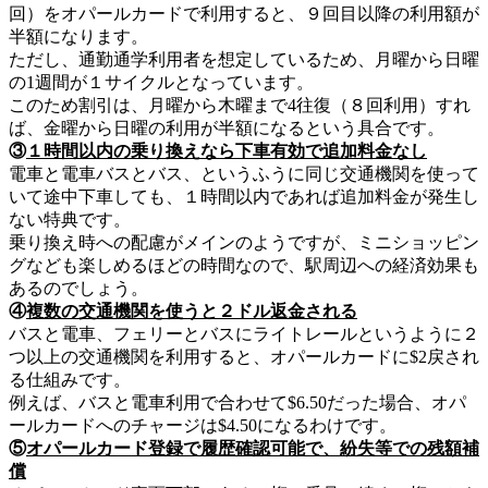
回）をオパールカードで利用すると、９回目以降の利用額が
半額になります。
ただし、通勤通学利用者を想定しているため、月曜から日曜
の1週間が１サイクルとなっています。
このため割引は、月曜から木曜まで4往復（８回利用）すれ
ば、金曜から日曜の利用が半額になるという具合です。
③
１時間以内の乗り換えなら下車有効で追加料金なし
電車と電車バスとバス、というふうに同じ交通機関を使って
いて途中下車しても、１時間以内であれば追加料金が発生し
ない特典です。
乗り換え時への配慮がメインのようですが、ミニショッピン
グなども楽しめるほどの時間なので、駅周辺への経済効果も
あるのでしょう。
④
複数の交通機関を使うと２ドル返金される
バスと電車、フェリーとバスにライトレールというように２
つ以上の交通機関を利用すると、オパールカードに$2戻され
る仕組みです。
例えば、バスと電車利用で合わせて$6.50だった場合、オパ
ールカードへのチャージは$4.50になるわけです。
⑤
オパールカード登録で履歴確認可能で、紛失等での残額補
償