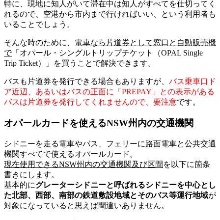
特に、現地に知人がいて滞在中は知人がすべてを仕切ってく
れるので、空港から市内まで行ければいい、という利用者も
いることでしょう。
そんな時のために、
電車なら
片道券
として窓口と自動販売機
で
「オパール・シングルトリップチケット（
OPAL Single
Trip Ticket
）」を買うことで解決できます。
バスも片道券を発行できる場合もありますが、
バス乗車口ド
ア近辺、あるいはバスの正面に
「PREPAY」との表示がある
バスは片道券を発行してくれません
ので、要注意
です。
オパールカードを使えるNSW州内の交通機関
シドニーを走る電車やバス、フェリーに路面電車と公共交通
機関すべてで使えるオパールカード。
現在使用できるNSW州内の交通機関及び区間
を以下に箇条
書きにします。
基本的に
グレーターシドニー
と呼ばれるシドニーを中心とし
た北部、西部、南部の鉄道敷設地域とそのバス等運行地域
が
対象になっていると思えば間違いありません。