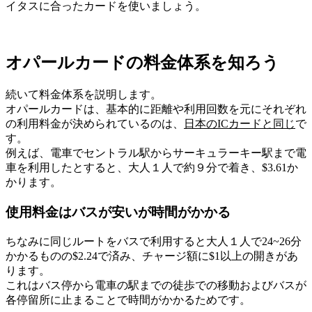
イタスに合ったカードを使いましょう。
オパールカードの料金体系を知ろう
続いて料金体系を説明します。
オパールカードは、
基本的に距離や利用回数を元にそれぞれ
の利用料金が決められているのは、
日本のICカードと同じ
で
す。
例えば、電車でセントラル駅からサーキュラーキー駅まで電
車を利用したとすると、大人１人で約９分で着き、$3.61か
かります。
使用料金はバスが安いが時間がかかる
ちなみに
同じルートをバスで利用すると大人１人で24~26分
かかるものの$2.24で済み、チャージ額に$1以上の開き
があ
ります。
これはバス停から電車の駅までの徒歩での移動およびバスが
各停留所に止まることで時間がかかるためです。