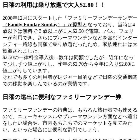
日曜の利用は乗り放題で大人$2.80！！
2008年12月にスタートした「ファミリーファンデーサンデー
（
Family Funday Sunday
）」が原型
となっており、当時は4
歳以下は無料で５歳以上が１人$2.50で電車、バス、フェリ
ーが利用でき、さらにブルーマウンテンなどを含むインター
シティー路線も同額で乗り放題だったため、家族連れには大
歓迎されました。
$2.50の一律料金導入後、数年は同額でしたが、近年になっ
て少しずつ値上がりし、昨年の$2.70から今年に入り$2.80に
値上がりしています。
それでも多くの利用者がレジャー目的などで日曜の交通機関
での移動を楽しんでいるのが実情です。
日曜の遠出に便利なファミリーファンデー券
ファミリーファンデーの特典は、
もちろん
旅行者でも使える
ので、ニューキャッスルやブルーマウンテン方面などへ遠出
をしたい場合や、市内あちこちでのマーケットを見てみた
い、といった場合には便利な割引でしょう。