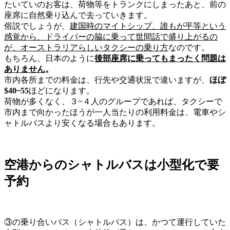
たいていのお客は、荷物等をトランクにしまったあと、前の
座席に自然乗り込んで去っていきます。
俗説でしょうが、
建国時のマイトシップ、誰もが平等という
感覚から、ドライバーの脇に乗って世間話で盛り上がるの
が、オーストラリアらしいタクシーの乗り方
なのです。
もちろん、日本のように
後部座席に乗ってもまったく問題は
ありません
。
市内各所までの料金は、行先や交通状況で違いますが、
ほぼ
$40~55
ほど
になります。
荷物が多くなく、３~４人のグループであれば、タクシーで
市内まで向かったほうが一人当たりの利用料金は、電車やシ
ャトルバスより安くなる場合もあります。
空港からのシャトルバスは小型化で要
予約
③の
乗り合いバス（シャトルバス）
は、かつて運行していた