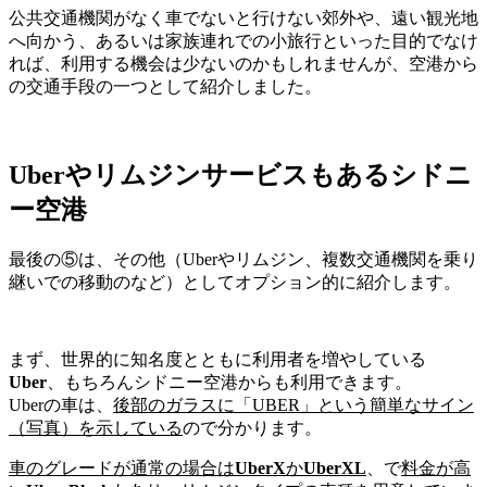
公共交通機関がなく車でないと行けない郊外や、遠い観光地
へ向かう、あるいは家族連れでの小旅行といった目的でなけ
れば、利用する機会は少ないのかもしれませんが、空港から
の交通手段の一つとして紹介しました。
Uberやリムジンサービスもあるシドニ
ー空港
最後の⑤は、その他（
Uber
や
リムジン
、複数交通機関を乗り
継いでの移動のなど）としてオプション的に紹介します。
まず、世界的に知名度とともに利用者を増やしている
Uber
、もちろんシドニー空港からも利用できます。
Uberの車は、
後部のガラスに「UBER」という簡単なサイン
（写真）を示している
ので分かります。
車のグレードが通常の場合は
UberX
か
UberXL
、で
料金が高