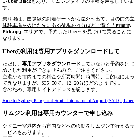
い
Uber Black
もあり、リムジンタイプの車種を用意していま
す。
乗り場は、
国際線の到着ゲートから屋外へ出て、目の前の立
体駐車場を抜けた先にある徒歩3~４分ほどで着く
「Priority
Pick-up」エリア
で、予約したUber車を見つけて乗ることに
なります。
Uberの利用は専用アプリをダウンロードして
ただし、
専用アプリをダウンロード
していないと予約をはじ
めとした利用ができませんので、ご注意ください。
空港から市内までの料金や所要時間は時間帯、目的地によっ
て異なりますが、$35~50で、12~20分ほどのようです。
念のため、専用サイトアドレスを記します。
Ride to Sydney Kingsford Smith International Airport (SYD) | Uber
リムジン利用は専用カウンターで申し込み
シドニー空港内から市内などへの移動を
リムジン
で行えるサ
ービスもあります。