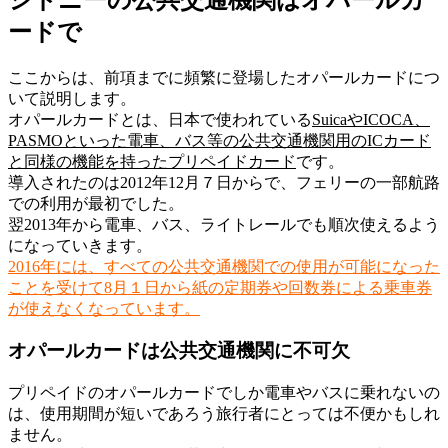
ードで
ここからは、前項までに頻繁に登場したオパールカードにつ
いて説明します。
オパールカード
とは、日本で使われている
SuicaやICOCA、
PASMOといった電車、バス等の
公共交通機関用のICカード
と同様の機能を持ったプリペイドカード
です。
導入されたのは2012年12月７日からで、フェリーの一部航路
での利用が最初でした。
翌2013年から電車、バス、ライトレールでも順次使えるよう
になっていきます。
2016年には、
すべての公共交通機関での使用が可能になった
ことを受けて8月１日から
紙の定期券や回数券による乗車券
が使えなくなっています。
オパールカードは公共交通機関に不可欠
プリペイドのオパールカードでしか電車やバスに乗れないの
は、
使用期間が短いであろう旅行者にとって
は不便かもしれ
ません。