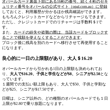
オパールカード裏面下部にある16桁の番号、続く４桁のセキ
ュリティ番号をオパールの公式サイト（opal.com.au）に登録
しておくと、利用履歴が分かるほか残高確認ができます。
もちろんクレジットカードなどからリチャージもできます。
ただし、クレジットカードでのリチャージは手数料＄1で
す。
また、
カードの紛失や盗難の際は、当該カードをブロックす
ることで残額を使えなくすることができます
。
ブロック後に残高を別のカードへ移行させて再使用すること
になります。
良心的に一日の上限額があり、大人＄16.20
オパールカードから引かれる1日の上限額も決められてお
り、
大人で$16.20、子供と学生などが$8、シニアが$2.50
とな
っています。
１週間での支払い額上限もあり、大人で$50、子供と学割な
どが$25、シニアが$17.50です。
日曜
は、シニア以外の、どの種類のオパールカードでも
１日
上限が$2.80で乗り放題
になります。