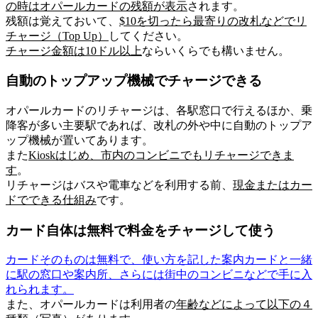
の時はオパールカードの残額が表示
されます。
残額は覚えておいて、
$10を切ったら最寄りの改札などでリ
チャージ（Top Up）
してください。
チャージ金額は10ドル以上
ならいくらでも構いません。
自動のトップアップ機械でチャージできる
オパールカードのリチャージは、各駅窓口で行えるほか、乗
降客が多い主要駅であれば、改札の外や中に自動のトップア
ップ機械が置いてあります。
また
Kioskはじめ、市内のコンビニでもリチャージできま
す
。
リチャージはバスや電車などを利用する前、
現金またはカー
ド
でできる仕組み
です。
カード自体は無料で料金をチャージして使う
カードそのものは無料
で、使い方を記した案内カードと一緒
に駅の窓口や案内所、さらには街中のコンビニなどで手に入
れられます。
また、オパールカードは利用者の
年齢などによって以下の
４