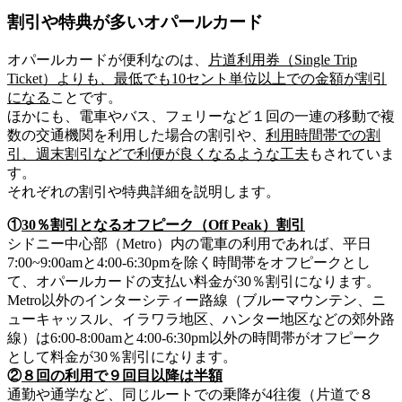
割引や特典が多いオパールカード
オパールカードが便利なのは、
片道利用券（Single Trip
Ticket）よりも、最低でも10セント単位以上での金額が割引
になる
ことです。
ほかにも、電車やバス、フェリーなど１回の一連の移動で
複
数の交通機関を利用
した場合の割引や、
利用時間帯
での割
引、
週末割引
などで利便が良くなるような工夫
もされていま
す。
それぞれの割引や特典詳細を説明します。
①
30％割引となるオフピーク（Off Peak）割引
シドニー中心部（Metro）内の電車の利用であれば、平日
7:00~9:00amと4:00-6:30pmを除く時間帯をオフピークとし
て、オパールカードの支払い料金が30％割引になります。
Metro以外のインターシティー路線（ブルーマウンテン、ニ
ューキャッスル、イラワラ地区、ハンター地区などの郊外路
線）は6:00-8:00amと4:00-6:30pm以外の時間帯がオフピーク
として料金が30％割引になります。
②
８回の利用で９回目以降は半額
通勤や通学など、同じルートでの乗降が4往復（片道で８