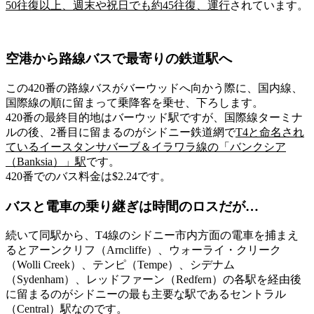
50往復以上、週末や祝日でも約45往復、運行
されています。
空港から路線バスで最寄りの鉄道駅へ
この420番の路線バスがバーウッドへ向かう際に、
国内線、
国際線の順に留まって乗降客を乗せ、下ろし
ます。
420番の
最終目的地はバーウッド駅
ですが、国際線ターミナ
ルの後、
2番目に留まるのがシドニー鉄道網で
T4と命名され
ているイースタンサバーブ＆イラワラ線の「バンクシア
（Banksia）」駅
です。
420番でのバス料金は$2.24
です。
バスと電車の乗り継ぎは時間のロスだが…
続いて同駅から、
T4線のシドニー市内方面の電車
を捕まえ
ると
アーンクリフ（Arncliffe）、ウォーライ・クリーク
（Wolli Creek）、テンピ（Tempe）、シデナム
（Sydenham）、レッドファーン（Redfern）の各駅を経由後
に留まるのがシドニーの最も主要な駅であるセントラル
（Central）駅
なのです。