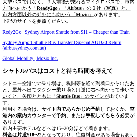
大型バスではなく、
９人前後が乗れるマイクロバスで、市内
方面へ向かう
「
Ready2go
」「
Airbus
」
の２社（写真）と、
市内方面以外の郊外にも向かう
「
Mozio
」
があります。
下記のサイトを参照ください。
Redy2Go | Sydney Airport Shuttle from $11 – Cheaper than Train
Sydney Airport Shuttle Bus Transfer | Special AUD20 Return
(airbussydney.com.au)
Global Mobility | Mozio Inc.
シャトルバスはコストと待ち時間を考えて
シドニー空港での乗り場は、税関等を経て到着口から出たあ
と、屋外へ出て
タクシー乗り場とは逆に右へ向かって歩いて
いくと、矢印とともに「
Shattle Bus
」のサインが
出ていま
す。
利用する場合は、
サイト内であらかじめ
予約
しておくか、
空
港内の
案内カウンターで予約
、または
手配してもらう
必要が
あります。
市内主要ホテルなどへは15~20分ほどで着きます。
料金は片道$18~22
となっており、往復料金がある場合もあり