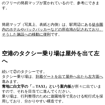
のフリーの簡易マップ
が置かれているので、参考にできま
す。
簡易マップ（写真上、表紙と内側）は、駅周辺にある
徒歩圏
内の
ホテルやバックパッカーなどの所在地
が記されており、
そうした施設への移動に便利
です。
空港のタクシー乗り場は屋外を出て左
へ
続いて②の
タクシー
です。
タクシー
乗り場は、
到着ゲートを出て屋外へ出たら左方面へ
進みます。
青地に白文字の「←TAXI」という案内板
が所々に出ていま
すので、
それを目当てに進んで
ください。
乗り場は、行列整理のために遊園地等で見かける蛇行式を採
用しており、分かりやすい構造です。