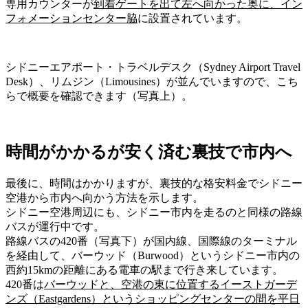
専用カウンターが
到着ゲートを出て左へ向かった奥に、イン
フォメーションセンター脇
に設置
されています。
シドニーエアポート・トラベルデスク（Sydney Airport Travel
Desk）、リムジン（Limousines）
が並んでいますので、こち
らで概要を確認できます（写真上）。
時間がかかるが安く済む裏技で市内へ
最後に、時間はかかりますが、
裏技的な格安料金でシドニー
空港から市内へ向かう方法
を示します。
シドニー空港周辺にも、シドニー市内を走るのと同様の路線
バスが運行中です。
路線バスの420番（写真下）
が
国内線、国際線のターミナル
を経由して、バーウッド（Burwood）というシドニー市内の
西約15kmの距離にある電車の駅まで行き来
しています。
420番は
バーウッドと、空港の東に位置するイーストガーデ
ンズ（Eastgardens）というショッピングセンターの間を平日