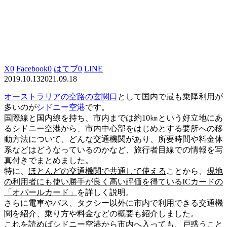
X
0
Facebook
0
はてブ
0
LINE
2019.10.13
2021.09.18
オーストラリアの空路の玄関口
として国内で最も乗降利用が
多いのが
シドニー空港
です。
国際線と国内線を持ち、市内までは約10㎞という好立地にあ
る
シドニー空港から、市内中心部をはじめとする要所への移
動方法について
、どんな交通機関があり、所要時間や料金体
系などはどうなっているのかなど、旅行者目線での情報を写
真付きでまとめました。
特に、
ほとんどの交通機関で共通して使える
ことから、
現地
の利用者にも使い勝手が良く高い評価を得ているICカードの
「オパールカード」
を詳しく説明。
さらに電車やバス、タクシー以外に市内で利用できる交通機
関を紹介、乗り方や料金などの概要も紹介しました。
これを読めばシドニー空港から市内へ入っても、戸惑うこと