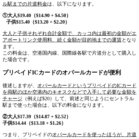
ル駅までの
片道料金
は、以下になります。
①大人$19.40（$14.90 + $4.50）
子供$15.40（$13.20 + $2.20）
大人と子供それぞれ合計金額で、
カッコ内は最初の金額がエ
アポートリンク使用料、続く金額が目的地までの運賃
となり
ます。
この料金は、空港国内線、国際線各駅で片道分として購入し
た場合です。
プリペイドICカードのオパールカードが便利
後述しますが、
オパールカード
というプリペイドのICカード
を両駅のほか空港内のキオスクなどで入手して必要な金額を
チャージ
（例えば$20）して、前述と同じようにセントラル
駅まで使った場合は、以下の料金になります。
②大人$17.39（$14.87 + $2.52）
子供$14.44（$13.18 + $1.26）
つまり、プリペイドの
オパールカードを使ったほうが、片道