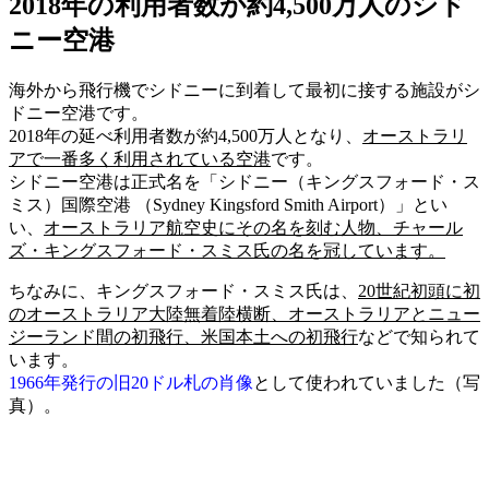
2018年の利用者数が約4,500万人のシド
ニー空港
海外から飛行機でシドニーに到着して最初に接する施設が
シ
ドニー空港
です。
2018年の延べ利用者数が約4,500万人となり、
オーストラリ
アで一番多く利用されている空港
です。
シドニー空港は正式名を「シドニー（キングスフォード・ス
ミス）国際空港 （
Sydney Kingsford Smith Airport
）」とい
い、
オーストラリア航空史にその名を刻む人物、
チャール
ズ・キングスフォード・スミス氏の名
を冠しています。
ちなみに、
キングスフォード・スミス氏
は、
20世紀初頭に
初
のオーストラリア大陸無着陸横断、オーストラリアとニュー
ジーランド間の初飛行、米国本土への初飛行
などで知られて
います。
1966年発行の旧20ドル札の肖像
として使われていました（写
真）。