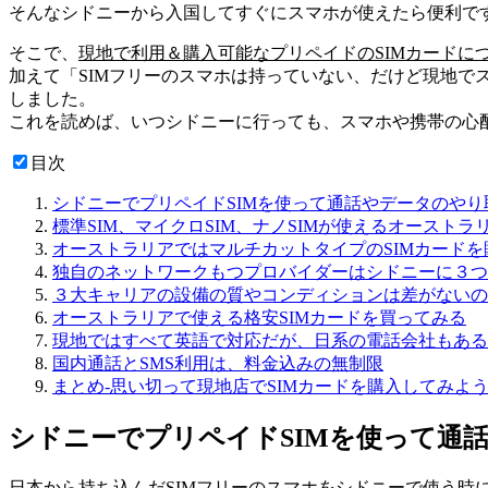
そんなシドニーから入国してすぐにスマホが使えたら便利で
そこで、
現地で利用＆購入可能なプリペイドのSIMカードに
加えて「SIMフリーのスマホは持っていない、だけど現地で
しました。
これを読めば、いつシドニーに行っても、スマホや携帯の心
目次
シドニーでプリペイドSIMを使って通話やデータのやり
標準SIM、マイクロSIM、ナノSIMが使えるオーストラ
オーストラリアではマルチカットタイプのSIMカードを
独自のネットワークもつプロバイダーはシドニーに３つ
３大キャリアの設備の質やコンディションは差がないの
オーストラリアで使える格安SIMカードを買ってみる
現地ではすべて英語で対応だが、日系の電話会社もある
国内通話とSMS利用は、料金込みの無制限
まとめ‐思い切って現地店でSIMカードを購入してみよ
シドニーでプリペイドSIMを使って通
日本から持ち込んだSIMフリーのスマホをシドニーで使う時