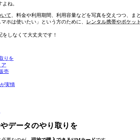
すよね。
ついて
、料金や利用期間、利用容量などを写真を交えつつ、ま
スマホは使いたい」という方のために、
レンタル携帯やポケット
配をしなくて大丈夫です！
取りを
リア
販売
が実情
う
話やデータのやり取りを
に必要なのが、
現地で購入できるSIMカード
です。