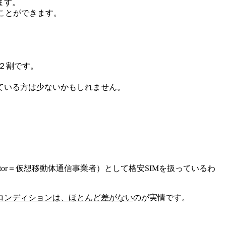
ます。
ことができます。
約２割です。
えている方は少ないかもしれません。
work Operator＝仮想移動体通信事業者）として格安SIMを扱っているわ
コンディションは、ほとんど差がない
のが実情です。