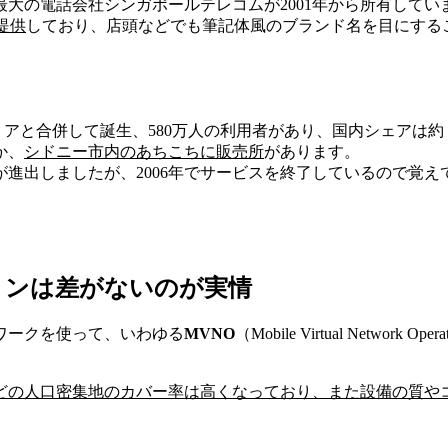
大の電話会社シンガポールテレコムが2001年から所有してい
提供
しており、店頭などでも筆記体風のブランド名を目にする
リアと合併して誕生、580万人の利用者があり、国内シェアは
か、
シドニー市内のあちこちに販売所
があります。
が進出しましたが、2006年でサービスを終了しているので覚
ョンは差がないのが実情
ワークを使って、いわゆる
MVNO
（Mobile Virtual Net
どの人口密集地のカバー率は高くなっており、また設備の質や