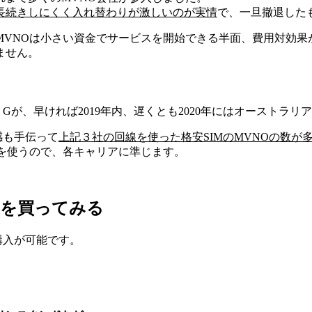
長続きしにくく入れ替わりが激しいのが実情
で、一旦撤退した
MVNOは小さい資金でサービスを開始できる半面、費用対効果
ません。
が、早ければ2019年内、遅くとも2020年にはオーストラ
感も手伝って
上記３社の回線を使った格安SIMのMVNOの数が多く
を使うので、各キャリアに準じます。
ドを買ってみる
購入が可能です。