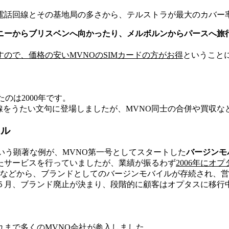
電話回線とその基地局の多さから、テルストラが最大のカバー
ニーからブリスベンへ向かったり、メルボルンからパースへ旅
ので、価格の安いMVNOのSIMカードの方がお得
ということ
のは2000年です。
回線をうたい文句に登場しましたが、MVNO同士の合併や買収な
イル
いう顕著な例が、MVNO第一号としてスタートした
バージンモ
たサービスを行っていましたが、業績が振るわず
2006年にオ
となどから、ブランドとしてのバージンモバイルが存続され、
年５月、ブランド廃止が決まり、段階的に顧客はオプタスに移行中
まで多くのMVNO会社が参入しました。