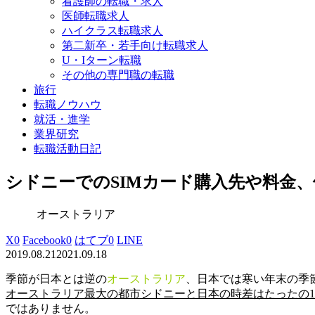
看護師の転職・求人
医師転職求人
ハイクラス転職求人
第二新卒・若手向け転職求人
U・Iターン転職
その他の専門職の転職
旅行
転職ノウハウ
就活・進学
業界研究
転職活動日記
シドニーでのSIMカード購入先や料金
オーストラリア
X
0
Facebook
0
はてブ
0
LINE
2019.08.21
2021.09.18
季節が日本とは逆の
オーストラリア
、日本では寒い年末の季
オーストラリア最大の都市シドニーと日本の時差はたったの
ではありません。