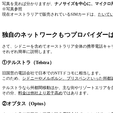
写真を見れば分かりますが、
ナノサイズを中心に、マイクロ
※写真参照
現在オーストラリアで販売されているSIMカードは、
たいて
独自のネットワークもつプロバイダー
さて、シドニーを含めてオーストラリア全体の携帯電話キャ
それぞれ簡単に説明します。
①テルストラ（Telstra）
旧国営の電話会社で日本でのNTTドコモに相当します。
このため、
シドニーやメルボルン、ブリスベンといった州都
テルストラなら州都間移動ほか、主な街やリゾートエリアを
その分、
料金は他社より若干高め
ではあります。
②オプタス（Optus）