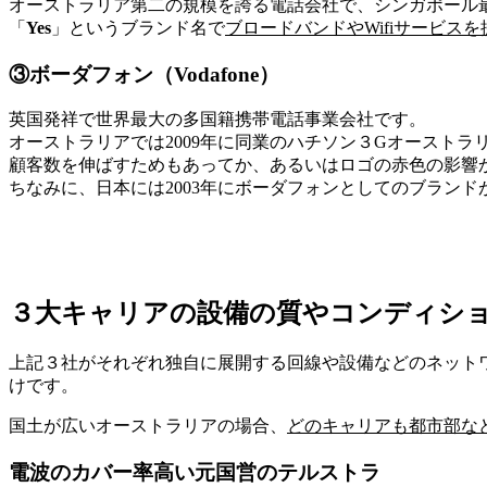
オーストラリア第二の規模を誇る電話会社で、シンガポール最
「
Yes
」というブランド名で
ブロードバンドやWifiサービスを
③ボーダフォン（Vodafone）
英国発祥で世界最大の多国籍携帯電話事業会社です。
オーストラリアでは2009年に同業のハチソン３Gオーストラ
顧客数を伸ばすためもあってか、あるいはロゴの赤色の影響
ちなみに、日本には2003年にボーダフォンとしてのブランド
３大キャリアの設備の質やコンディシ
上記３社がそれぞれ独自に展開する回線や設備などのネット
けです。
国土が広いオーストラリアの場合、
どのキャリアも都市部な
電波のカバー率高い元国営のテルストラ