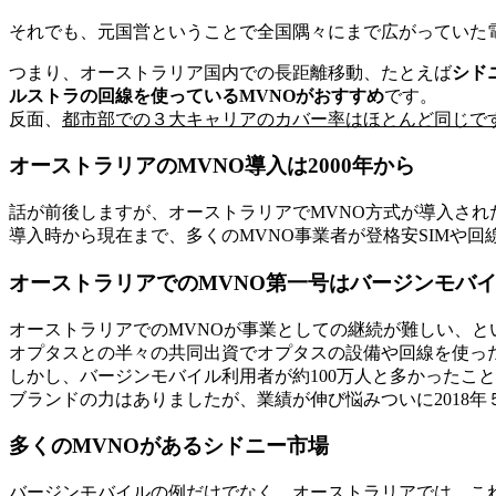
それでも、元国営ということで全国隅々にまで広がっていた
つまり、オーストラリア国内での長距離移動、たとえば
シド
ルストラの回線を使っているMVNOがおすすめ
です。
反面、
都市部での３大キャリアのカバー率はほとんど同じです
オーストラリアのMVNO導入は2000年から
話が前後しますが、オーストラリアでMVNO方式が導入された
導入時から現在まで、多くのMVNO事業者が登格安SIMや
オーストラリアでのMVNO第一号はバージンモバ
オーストラリアでのMVNOが事業としての継続が難しい、と
オプタスとの半々の共同出資でオプタスの設備や回線を使っ
しかし、バージンモバイル利用者が約100万人と多かったこ
ブランドの力はありましたが、業績が伸び悩みついに2018
多くのMVNOがあるシドニー市場
バージンモバイルの例だけでなく、オーストラリアでは、これ