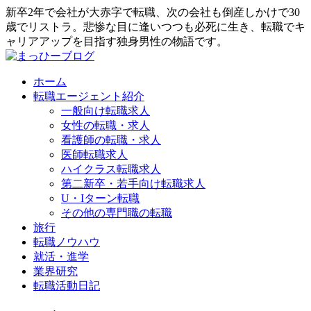
新卒2年で会社が大赤字で転職、次の会社も倒産しかけで30
歳でリストラ。悲惨な目に逢いつつも必死に生き、転職でキ
ャリアアップを目指す独身男性の物語です。
ホーム
転職エージェント紹介
一般向け転職求人
女性の転職・求人
看護師の転職・求人
医師転職求人
ハイクラス転職求人
第二新卒・若手向け転職求人
U・Iターン転職
その他の専門職の転職
旅行
転職ノウハウ
就活・進学
業界研究
転職活動日記