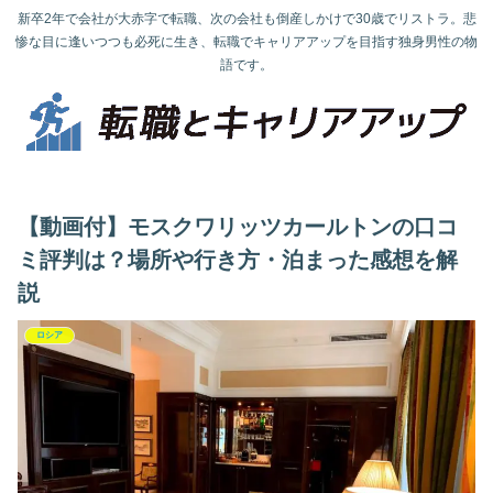
新卒2年で会社が大赤字で転職、次の会社も倒産しかけで30歳でリストラ。悲
惨な目に逢いつつも必死に生き、転職でキャリアアップを目指す独身男性の物
語です。
【動画付】モスクワリッツカールトンの口コ
ミ評判は？場所や行き方・泊まった感想を解
説
ロシア