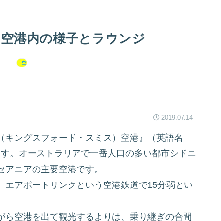
 空港内の様子とラウンジ
空港・ラウンジ
2019.07.14
（キングスフォード・スミス）空港』（英語名
ます。オーストラリアで一番人口の多い都市シドニ
セアニアの主要空港です。
、エアポートリンクという空港鉄道で15分弱とい
がら空港を出て観光するよりは、乗り継ぎの合間