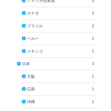
アメリカ合衆国
5
カナダ
2
ブラジル
2
ペルー
2
メキシコ
1
日本
3
大阪
1
広島
1
沖縄
1