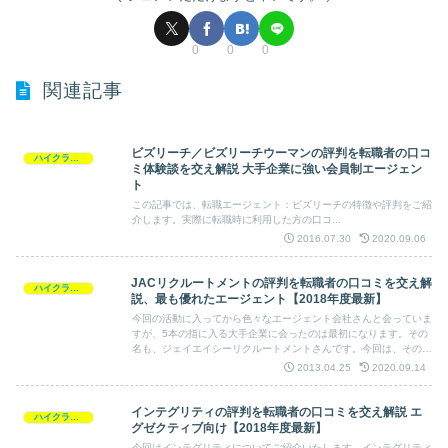
0
0
0
関連記事
ビズリーチ／ビズリーチウーマンの評判を転職者の口コ
ハイクラス転職求人
ミ体験談を交え解説 大手企業に強い会員制エージェン
ト
この記事では、転職エージェント：ビズリーチの特徴や評判をご紹
介します。実際に転職時に利用した方の口コ...
2016.07.30
2020.09.06
JACリクルートメントの評判を転職者の口コミを交え解
ハイクラス転職求人
説、最も優れたエージェント【2018年度最新】
今回の活動に入ってから色々なエージェント会社さんと会っていま
すが、5本の指に入る大手企業に会ったのは最初になります。その
名も、ジェイエイシーリクルートメントさんです。今回は、その素
晴らしいサポートを身を持って体験してきました。
2013.04.25
2020.09.14
インテグリティの評判を転職者の口コミを交え解説 エ
ハイクラス転職求人
グゼクティブ向け【2018年度最新】
今回はインテグリティについてご紹介いたします。インテグリティ