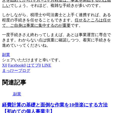
きを始めてから1ヶ月～2ヶ月程度は、事業を開始するのは難
しい
でしょう。それほど、複雑な手続きが多いのです。
しかしながら、税理士や司法書士と上手く連携すれば、ある
程度の手続きを任せることもできます。
任せるところは任せ
て、ご自身は事業に集中するのが重要
です。
一度手続きさえ終わってしまえば、あとは事業運営に専念で
きます。わからない点は慎重に確認しつつ、着実に手続きを
進めていってくださいね。
副業
シェアいただけますと幸いです。
X
0
Facebook
0
はてブ
0
LINE
まっひーブログ
関連記事
副業
経費計算の基礎と面倒な作業を10倍楽にする方法
【初めての個人事業主】