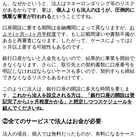
ん。なぜかというと、法人はマネーロンダリング等のリスク
があるからです。要は、
個人よりも法人のほうが、圧倒的に
慎重な審査が行われる
ということですね。
口座開設に要する期間は金融機関によって異なりますが、
お
よそ1ヶ月～1ヶ月半程度
です。もし記載間違いや書類不備が
あると再審査になります。したがって、ケースによっては2
ヶ月以上要する可能性もあるのです。
銀行口座がないと入金先もないので、結果的に事業を開始で
きなくなります。さらに、取引先との契約書類に口座番号を
明記しなければならないケースも多いので、契約すらも締結
できなくなるリスクもあるわけです。
このように法人は、銀行口座の開設に多大な時間を要しま
す。
これから法人を設立される方は、「銀行口座の開設は登
記完了から2ヶ月程度かかる」と想定しつつスケジュールを
組んでください
ね。
②全てのサービスで法人はお金が必要
法人の場合、個人では無料だったものが、有料になるケース