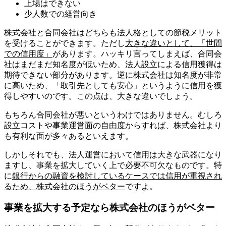
上場はできない
少人数での経営向き
株式会社と合同会社はどちらも法人格としての節税メリット
を受けることができます。ただし
大きな違いとして、「世間
での信用度」
があります。ハッキリ言ってしまえば、合同会
社はまだまだ知名度が低いため、法人設立による信用獲得は
期待できない部分があります。逆に株式会社は知名度が非常
に高いため、「取引先としても安心」というように信用を獲
得しやすいのです。この点は、大きな違いでしょう。
もちろん合同会社が悪いというわけではありません。むしろ
設立コストや事業運営面の自由度からすれば、株式会社より
も有利な面が多々あるといえます。
しかしそれでも、法人運営において信用は大きな武器になり
ますし、事業を拡大していく上で必要不可欠なものです。特
に
銀行からの融資を検討しているケースでは信用が重視され
るため、株式会社のほうがベター
ですよ。
事業を拡大する予定なら株式会社のほうがベター