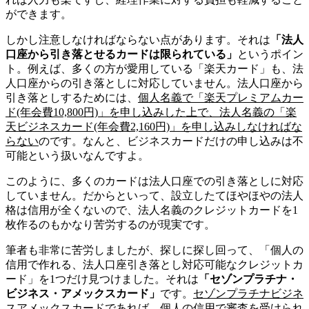
ができます。
しかし注意しなければならない点があります。それは
「法人
口座から引き落とせるカードは限られている」
というポイン
ト。例えば、多くの方が愛用している「楽天カード」も、法
人口座からの引き落としに対応していません。法人口座から
引き落としするためには、
個人名義で「楽天プレミアムカー
ド(年会費10,800円)」を申し込みした上で、法人名義の「楽
天ビジネスカード(年会費2,160円)」を申し込みしなければな
らない
のです。なんと、ビジネスカードだけの申し込みは不
可能という扱いなんですよ。
このように、多くのカードは法人口座での引き落としに対応
していません。だからといって、設立したてほやほやの法人
格は信用が全くないので、法人名義のクレジットカードを1
枚作るのもかなり苦労するのが現実です。
筆者も非常に苦労しましたが、探しに探し回って、「個人の
信用で作れる、法人口座引き落とし対応可能なクレジットカ
ード」を1つだけ見つけました。それは
「セゾンプラチナ・
ビジネス・アメックスカード」
です。
セゾンプラチナビジネ
スアメックスカードであれば、個人の信用で審査を受けられ