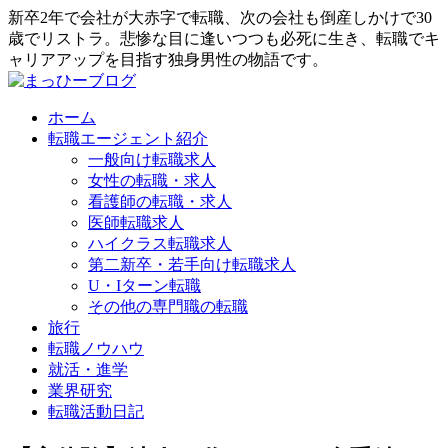
新卒2年で会社が大赤字で転職、次の会社も倒産しかけで30
歳でリストラ。悲惨な目に逢いつつも必死に生き、転職でキ
ャリアアップを目指す独身男性の物語です。
ホーム
転職エージェント紹介
一般向け転職求人
女性の転職・求人
看護師の転職・求人
医師転職求人
ハイクラス転職求人
第二新卒・若手向け転職求人
U・Iターン転職
その他の専門職の転職
旅行
転職ノウハウ
就活・進学
業界研究
転職活動日記