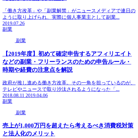
「働き方改革」や「副業解禁」がニュースメディアで連日の
ように取り上げられ、実際に個人事業主として副業...
2019.07.26
副業
副業
【2019年度】初めて確定申告するアフィリエイト
などの副業・フリーランスのための申告ルール・
時期や経費の注意点を解説
政府が推し進める働き方改革。その一角を担っているのが、
テレビやニュースで取り沙汰されるようになった「...
2018.08.11
2019.04.06
副業
副業
売上が1,000万円を超えたら考えるべき消費税対策
と法人化のメリット