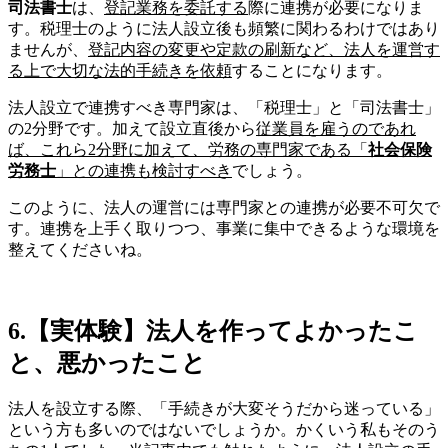
司法書士
は、
登記業務を委託する
際に連携が必要になりま
す。税理士のように法人設立後も頻繁に関わるわけではあり
ませんが、
登記内容の変更や定款の刷新など、法人を運営す
る上で大切な法的手続きを依頼
することになります。
法人設立で連携すべき専門家は、「税理士」と「司法書士」
の2分野です。加えて設立直後から
従業員を雇うのであれ
ば、これら2分野に加えて、労務の専門家である「
社会保険
労務士
」との連携も検討すべき
でしょう。
このように、法人の運営には専門家との連携が必要不可欠で
す。連携を上手く取りつつ、事業に集中できるような環境を
整えてくださいね。
6.【実体験】法人を作ってよかったこ
と、悪かったこと
法人を設立する際、「手続きが大変そうだから迷っている」
という方も多いのではないでしょうか。かくいう私もそのう