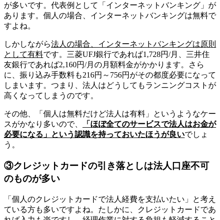
が多いです。代表例として「インターネットバンキング」が
あります。個人の場合、インターネットバンキングは無料で
すよね。
しかしながら
法人の場合、インターネットバンキングは原則
として有料
です。三菱UFJ銀行であれば1,728円/月、三井住
友銀行であれば2,160円/月の月額料金がかかります。さら
に、振り込み手数料も216円～756円がその都度必要になって
しまいます。つまり、法人はどうしてもランニングコストが
高くなってしまうのです。
その他、「個人は無料だけど法人は有料」というようなケー
スがかなり多いので、
「ほぼ全てのサービスで法人はお金が
必要になる」という認識を持っておいたほうが良い
でしょ
う。
③クレジットカードの引き落としは法人口座不可
のものが多い
「個人のクレジットカードで法人経費を支払いたい」と考え
ている方も多いですよね。たしかに、クレジットカードであ
れば入力も楽ですし、経理作業に対する負担も軽減すること