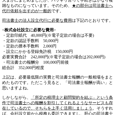
大まかにまとめましたが、ハッキリ言って手続きはかなり複
雑なものになっています。そのため、
★の部分は司法書士へ
代行依頼を出すのが一般的
です。
司法書士の法人設立代行に必要な費用
は下記のとおりです。
<
株式会社設立に必要な費用
>
・定款印紙代 40,000円(※電子定款の場合は不要)
・定款の認証手数料 50,000円
・定款の謄本手数料 2,000円
・設立にかかる登録免許税 150,000円
必要実費合計 242,000円(※電子定款の場合は202,000円)
・司法書士の報酬分 100,000円前後
総合計 352,000円程度
上記は、必要最低限の実費と司法書士報酬の一般相場をまと
めたものです。ただこう見ると、「司法書士報酬が高い」と
思いますよね。
しかしながら、
「所定の税理士と顧問契約を結ぶ」という条
件で司法書士への報酬を割引してくれるようなサービスも存
在しているので、そちらを上手く活用しましょう
。そうすれ
ば、会社設立前から税務も委託できますし、肝心の司法書士