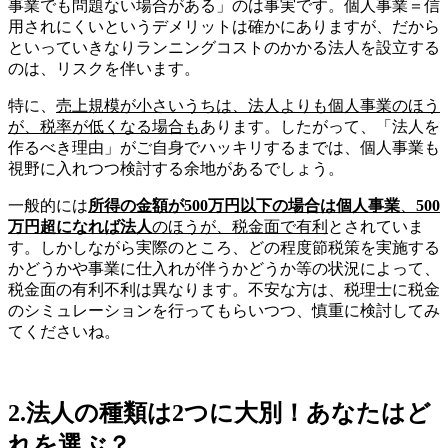
事業でも問題ない場合がある」のは事実です。個人事業＝信
用されにくいというデメリットは確かにありますが、だから
といっていきなりランニングコストのかかる法人を設立する
のは、リスクを伴います。
特に、
売上規模が小さいうちは、法人よりも個人事業のほう
が、税率が低くなる場合も
あります。したがって、「法人を
作るべき理由」がご自身でハッキリするまでは、個人事業も
視野に入れつつ検討する余地があるでしょう。
一般的には
所得の金額が500万円以下の場合は個人事業
、
500
万円超になれば法人
のほうが、税金面で有利
とされていま
す。しかしながら実際のところ、どの程度節税策を実施する
かどうかや事業に仕入れが伴うかどうか等の状況によって、
税金面の有利不利は異なります。不安な方は、税理士に税金
のシミュレーションを行ってもらいつつ、慎重に検討してみ
てくださいね。
2.法人の種類は2つに大別！あなたはど
れを選ぶ？