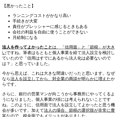
【悪かったこと】
ランニングコストがかなり高い
手続きが大変
責任がプレッシャーに感じるときもある
会社の利益を自由に使うことができない
月給制になる
法人を作ってよかったこと
は、「信用面」と「節税」が大き
い
ですね。筆者はもともと個人事業を経て法人設立を検討し
ていたので「信用はすでにあるから法人化は必要ないので
は？」と思っていました。
今から思えば、これは大きな間違いだったと思います。なぜ
なら
法人を設立してから、対企業の商談が明らかに増えた
か
らです。
さらに、銀行の営業マンが向こうから事務所にやってくるよ
うになりました。個人事業の頃には考えられないことです
ね。このように、信用面で法人を設立してよかったと思う機
会が多いです。加えて
法人の場合、節税の選択肢が非常に豊
富なので、税金面でもメリット
がありました。