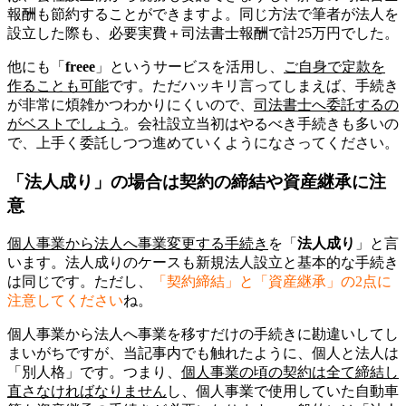
報酬も節約することができますよ。同じ方法で筆者が法人を
設立した際も、必要実費＋司法書士報酬で計25万円でした。
他にも「
freee
」というサービスを活用し、
ご自身で定款を
作ることも可能
です。ただハッキリ言ってしまえば、手続き
が非常に煩雑かつわかりにくいので、
司法書士へ委託するの
がベストでしょう
。会社設立当初はやるべき手続きも多いの
で、上手く委託しつつ進めていくようになさってください。
「法人成り」の場合は契約の締結や資産継承に注
意
個人事業から法人へ事業変更する手続き
を「
法人成り
」と言
います。法人成りのケースも新規法人設立と基本的な手続き
は同じです。ただし、
「契約締結」と「資産継承」の2点に
注意してください
ね。
個人事業から法人へ事業を移すだけの手続きに勘違いしてし
まいがちですが、当記事内でも触れたように、個人と法人は
「別人格」です。つまり、
個人事業の頃の契約は全て締結し
直さなければなりません
し、個人事業で使用していた自動車