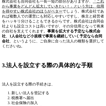
株式会社も合同会社も一長一短の部分がありますが、
「これ
から事業をどんどん拡大していきたい！」という方は、信用
を得やすい株式会社のほうがベター
でしょう。株式会社であ
れば複数人での運営にも対応しやすいですし、株主と経営者
をハッキリ分けることもできるからです。株式会社は合同会
社よりも設立コストは高いですが、その分信用となって将来
の自社を支えてくれます。
事業を拡大する予定なら株式会
社
、
1人会社など小規模で事業を継続していく予定なら合同
会社
、というように、ご自身に合った法人の種類を選択して
くださいね。
3.法人を設立する際の具体的な手順
法人を設立する際の手続きは、
新しい法人を登記する
税務署へ届出
社会保険の加入