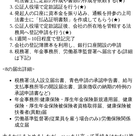
司法書士に定款の作成や書類の作成を依頼する(★)
公証人役場で定款認証を行う(★)
発起人の口座に資本金を振り込み、通帳を持参の上司
法書士に「払込証明書類」を作成してもらう(★)
公証人役場で定款認証後、会社の所在地を管轄する法
務局へ登記申請を行う(★)
1週間～10日程度で登記完了
会社の登記簿謄本を利用し、銀行口座開設の申請
税務署、年金事務所、労働基準監督署へ届出する(詳細
は下記)
<8の届出詳細>
税務署:法人設立届出書、青色申請の承認申告書、給与
支払事務所等の開設届出書、源泉徴収の納期の特例の
承認申請書など)
年金事務所:健康保険・厚生年金保険新規適用届、健康
保険・厚生年金保険被保険者資格取得届、健康保険被
扶養者(異動)届
労働基準監督署(従業員を雇う場合のみ):労働保険関係
成立届