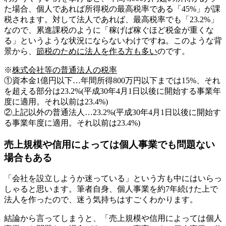
た場合、個人であれば所得税の最高税率である「45%」が課
税されます。対して法人であれば、最高税率でも「23.2%」
なので、累進課税のように「稼げば稼ぐほど税金が重くな
る」というような状況にならないわけですね。このような背
景から、
節税のために法人を作る方も多い
のです。
※
株式会社等の普通法人の税率
①資本金1億円以下…年間所得800万円以下までは15%、それ
を超える部分は23.2%(平成30年4月1日以後に開始する事業年
度に適用。それ以前は23.4%)
②上記以外の普通法人…23.2%(平成30年4月1日以後に開始す
る事業年度に適用。それ以前は23.4%)
売上規模や信用によっては個人事業でも問題ない
場合もある
「会社を設立しようか迷っている」という方も中にはいらっ
しゃると思います。筆者自身、個人事業を約7年続けた上で
法人を作ったので、迷う気持ちはすごくわかります。
結論から言ってしまうと、「売上規模や信用によっては個人