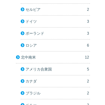
セルビア
2
ドイツ
3
ポーランド
3
ロシア
6
北中南米
12
アメリカ合衆国
5
カナダ
2
ブラジル
2