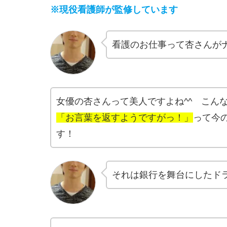
※現役看護師が監修しています
看護のお仕事って杏さんが
女優の杏さんって美人ですよね^^ こん
「お言葉を返すようですがっ！」
って今
す！
それは銀行を舞台にしたド