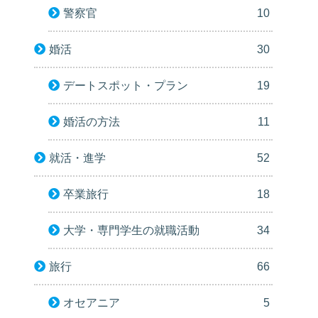
警察官
10
婚活
30
デートスポット・プラン
19
婚活の方法
11
就活・進学
52
卒業旅行
18
大学・専門学生の就職活動
34
旅行
66
オセアニア
5