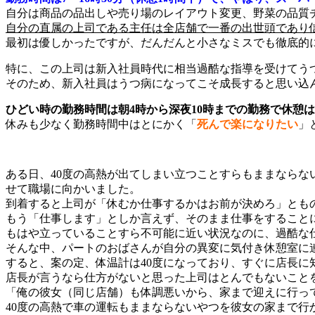
自分は商品の品出しや売り場のレイアウト変更、野菜の品質
自分の直属の上司である主任は全店舗で一番の出世頭であり
最初は優しかったですが、だんだんと小さなミスでも徹底的
特に、この上司は新入社員時代に相当過酷な指導を受けてう
そのため、新入社員はうつ病になってこそ成長すると思い込
ひどい時の勤務時間は朝4時から深夜10時までの勤務で休憩
休みも少なく勤務時間中はとにかく「
死んで楽になりたい
」
ある日、40度の高熱が出てしまい立つことすらもままなら
せて職場に向かいました。
到着すると上司が「休むか仕事するかはお前が決めろ」とも
もう「仕事します」としか言えず、そのまま仕事をすること
もはや立っていることすら不可能に近い状況なのに、過酷な
そんな中、パートのおばさんが自分の異変に気付き休憩室に
すると、案の定、体温計は40度になっており、すぐに店長に
店長が言うなら仕方がないと思った上司はとんでもないこと
「俺の彼女（同じ店舗）も体調悪いから、家まで迎えに行っ
40度の高熱で車の運転もままならないやつを彼女の家まで