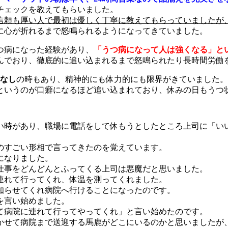
チェックを教えてもらいました。
信頼も厚い人で最初は優しく丁寧に教えてもらっていましたが
に心が折れるまで怒鳴られるようになってきていました。
つ病になった経験があり、
「うつ病になって人は強くなる」と
んでおり、徹底的に追い込まれるまで怒鳴られたり長時間労働
はなし
の時もあり、精神的にも体力的にも限界がきていました。
というのが口癖になるほど追い込まれており、休みの日もうつ
ない時があり、職場に電話をして休もうとしたところ上司に「い
のすごい形相で言ってきたのを覚えています。
になりました。
仕事をどんどんとふってくる上司は悪魔だと思いました。
連れて行ってくれ、体温を測ってくれました。
知らせてくれ病院へ行けることになったのです。
を言い始めました。
て病院に連れて行ってやってくれ」と言い始めたのです。
行かせて病院まで送迎する馬鹿がどこにいるのかと思いましたが