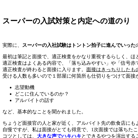
スーパーの入試対策と内定への道のり
実際に、
スーパーの入社試験はトントン拍子に進んでいった
最初は筆記と面接で、適正検査をかなり重視するらしく、ほ
適正検査はよくある内容で、「落ち込みやすい」や「信号赤
適正検査が終わると面接に入ります。
面接はきっちりしたも
受ける人数も多いので１部屋に何箇所も仕切りをつけて面接
志望動機
どこに住んでいるのか？
アルバイトの話す
など、基本的なことを聞かれました。
ちょうど面接官の人と家が近く、アルバイト先の飲食店にも
自慢ですが、私は面接がとても得意で、1次面接では落ちた
コツとしては、
大きな声でハキハキ
とできるやつを演出する