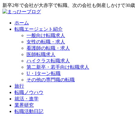
新卒2年で会社が大赤字で転職、次の会社も倒産しかけで30
ホーム
転職エージェント紹介
一般向け転職求人
女性の転職・求人
看護師の転職・求人
医師転職求人
ハイクラス転職求人
第二新卒・若手向け転職求人
U・Iターン転職
その他の専門職の転職
旅行
転職ノウハウ
就活・進学
業界研究
転職活動日記