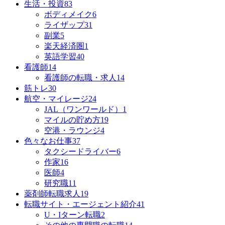
生活・投資
83
ボディメイク
6
ライザップ
31
副業
5
楽天経済圏
1
英語学習
40
看護師
14
看護師の転職・求人
14
筋トレ
30
航空・マイレージ
24
JAL（ワンワールド）
1
マイルの貯め方
19
空港・ラウンジ
4
色々なお仕事
37
タクシードライバー
6
作家
16
医師
4
研究職
11
薬剤師転職求人
19
転職サイト・エージェント紹介
41
U・Iターン転職
2