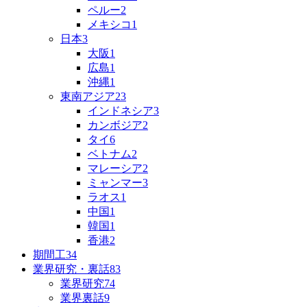
ペルー
2
メキシコ
1
日本
3
大阪
1
広島
1
沖縄
1
東南アジア
23
インドネシア
3
カンボジア
2
タイ
6
ベトナム
2
マレーシア
2
ミャンマー
3
ラオス
1
中国
1
韓国
1
香港
2
期間工
34
業界研究・裏話
83
業界研究
74
業界裏話
9