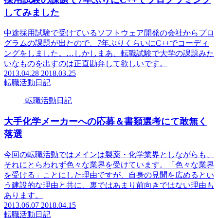
してみました
中途採用試験で受けているソフトウェア開発の会社からプロ
グラムの課題が出たので、7年ぶりくらいにC++でコーディ
ングをしました。…しかしまあ、転職試験で大学の課題みた
いなものを出すのは正直勘弁して欲しいです。
2013.04.28
2018.03.25
転職活動日記
転職活動日記
大手化学メーカーへの応募＆書類選考にて敢無く
落選
今回の転職活動ではメインは製薬・化学業界としながらも、
それにとらわれず色々な業界を受けています。「色々な業界
を受ける」ことにした理由ですが、自身の見聞を広めるとい
う建設的な理由と共に、裏ではあまり前向きではない理由も
あります。
2013.06.07
2018.04.15
転職活動日記