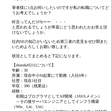
筆者様に1点お伺いしたいのですが私の転職についてど
うお考えでしょうか？
何言ってんだｺｲﾂ(ーーゞ・・・
と思われるでしょうが率直にどう思われたかお答え頂
けないでしょうか。
社内SEの知己がいないため第三者の意見をぜひ聞きた
いためよろしくお願い致します。
状況としてまとめると下記になります。
【shurake0211について】
年齢：30
所属：現在中小SI起業にて勤務（入社6年）
社歴：現在1社目
年収：380（残業込）
経験：
初期はプログラマとしてAP開発（JAVAメイン）
～その後サーバエンジニアとしてインフラ構築
（Win、Lin、Uni）