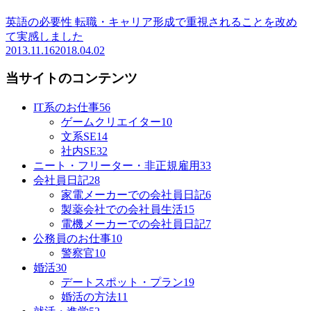
英語の必要性 転職・キャリア形成で重視されることを改め
て実感しました
2013.11.16
2018.04.02
当サイトのコンテンツ
IT系のお仕事
56
ゲームクリエイター
10
文系SE
14
社内SE
32
ニート・フリーター・非正規雇用
33
会社員日記
28
家電メーカーでの会社員日記
6
製薬会社での会社員生活
15
電機メーカーでの会社員日記
7
公務員のお仕事
10
警察官
10
婚活
30
デートスポット・プラン
19
婚活の方法
11