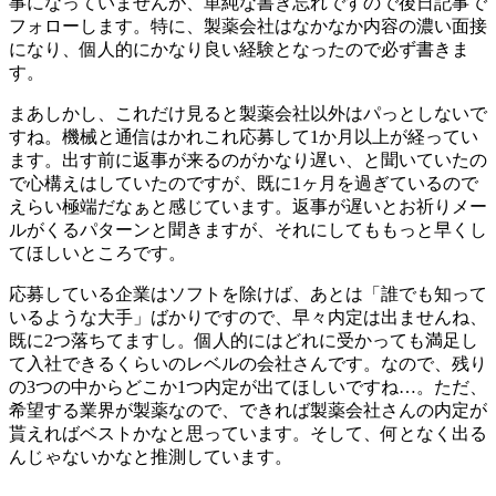
事になっていませんが、単純な書き忘れですので後日記事で
フォローします。特に、製薬会社はなかなか内容の濃い面接
になり、個人的にかなり良い経験となったので必ず書きま
す。
まあしかし、これだけ見ると製薬会社以外はパっとしないで
すね。機械と通信はかれこれ応募して1か月以上が経ってい
ます。出す前に返事が来るのがかなり遅い、と聞いていたの
で心構えはしていたのですが、既に1ヶ月を過ぎているので
えらい極端だなぁと感じています。返事が遅いとお祈りメー
ルがくるパターンと聞きますが、それにしてももっと早くし
てほしいところです。
応募している企業はソフトを除けば、あとは「誰でも知って
いるような大手」ばかりですので、早々内定は出ませんね、
既に2つ落ちてますし。個人的にはどれに受かっても満足し
て入社できるくらいのレベルの会社さんです。なので、残り
の3つの中からどこか1つ内定が出てほしいですね…。ただ、
希望する業界が製薬なので、できれば製薬会社さんの内定が
貰えればベストかなと思っています。そして、何となく出る
んじゃないかなと推測しています。