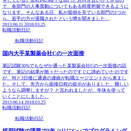
をしていると会社内の様々な部門とお付き合いができるの
で、各部門の人事異動についてもある程度把握できるように
なります。そんなある日、私が面倒を見ている部門の1つか
ら、若手の方が退職されたという噂を聞きました。
2013.06.11
2018.03.25
転職活動日記
転職活動日記
国内大手某製薬会社Cの一次面接
筆記試験30%でもなぜか通った某製薬会社Cの一次面接の話
です。筆記の結果が散々だったのですぐに諦めていたのです
が、何と3日後に通過の連絡が転職エージエントから来まし
た。そして、先方から面接日程の提示がありました。難しい
ようなら調整しますが？ と言われましたが、年休を使って
いくことにしました。
2013.06.14
2018.03.25
転職活動日記
転職活動日記
採用試験の課題で7年ぶりにC++でプログラミング