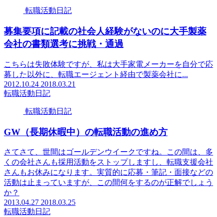
転職活動日記
募集要項に記載の社会人経験がないのに大手製薬
会社の書類選考に挑戦・通過
こちらは失敗体験ですが、私は大手家電メーカーを自分で応
募した以外に、転職エージェント経由で製薬会社に...
2012.10.24
2018.03.21
転職活動日記
転職活動日記
GW（長期休暇中）の転職活動の進め方
さてさて、世間はゴールデンウイークですね。この間は、多
くの会社さんも採用活動をストップしますし、転職支援会社
さんもお休みになります。実質的に応募・筆記・面接などの
活動は止まっていますが、この間何をするのが正解でしょう
か？
2013.04.27
2018.03.25
転職活動日記