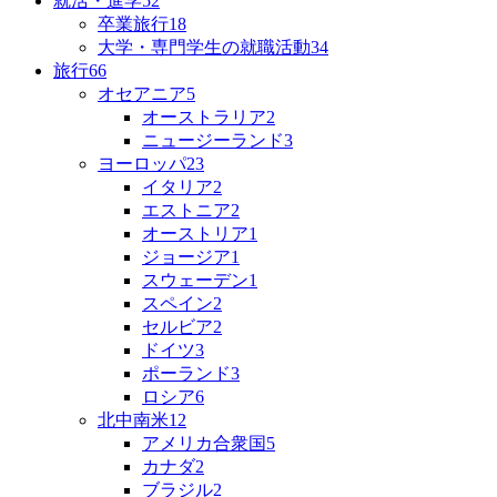
就活・進学
52
卒業旅行
18
大学・専門学生の就職活動
34
旅行
66
オセアニア
5
オーストラリア
2
ニュージーランド
3
ヨーロッパ
23
イタリア
2
エストニア
2
オーストリア
1
ジョージア
1
スウェーデン
1
スペイン
2
セルビア
2
ドイツ
3
ポーランド
3
ロシア
6
北中南米
12
アメリカ合衆国
5
カナダ
2
ブラジル
2