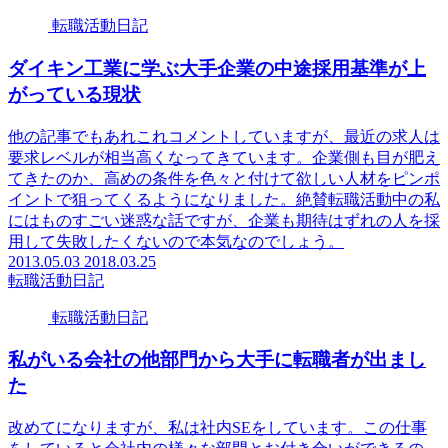
転職活動日記
ダイキン工業に学ぶ大手企業の中途採用基準が上
がっている現状
他の記事でもあれこれコメントしていますが、最近の求人は
要求レベルが相当高くなってきています。企業側も目が肥え
てきたのか、高めの条件を色々と付けて欲しい人材をピンポ
イントで狙ってくるようになりました。絶賛転職活動中の私
にはものすごい迷惑な話ですが、企業も期待はずれの人を採
用して失敗したくないので本気なのでしょう。
2013.05.03
2018.03.25
転職活動日記
転職活動日記
私がいる会社の他部門から大手に転職者が出まし
た
改めてになりますが、私は社内SEをしています。この仕事