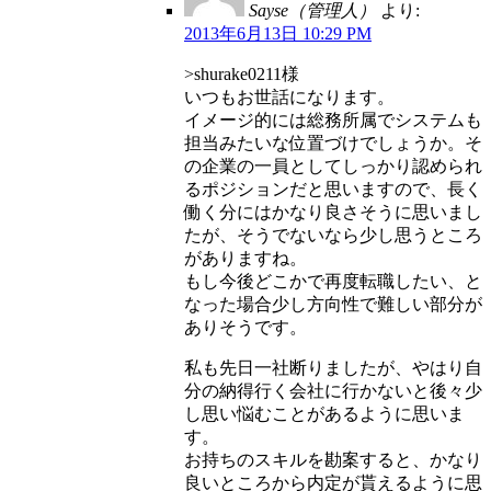
Sayse（管理人）
より:
2013年6月13日 10:29 PM
>shurake0211様
いつもお世話になります。
イメージ的には総務所属でシステムも
担当みたいな位置づけでしょうか。そ
の企業の一員としてしっかり認められ
るポジションだと思いますので、長く
働く分にはかなり良さそうに思いまし
たが、そうでないなら少し思うところ
がありますね。
もし今後どこかで再度転職したい、と
なった場合少し方向性で難しい部分が
ありそうです。
私も先日一社断りましたが、やはり自
分の納得行く会社に行かないと後々少
し思い悩むことがあるように思いま
す。
お持ちのスキルを勘案すると、かなり
良いところから内定が貰えるように思