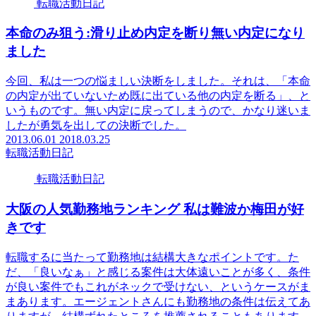
転職活動日記
本命のみ狙う:滑り止め内定を断り無い内定になり
ました
今回、私は一つの悩ましい決断をしました。それは、「本命
の内定が出ていないため既に出ている他の内定を断る」、と
いうものです。無い内定に戻ってしまうので、かなり迷いま
したが勇気を出しての決断でした。
2013.06.01
2018.03.25
転職活動日記
転職活動日記
大阪の人気勤務地ランキング 私は難波か梅田が好
きです
転職するに当たって勤務地は結構大きなポイントです。た
だ、「良いなぁ」と感じる案件は大体遠いことが多く、条件
が良い案件でもこれがネックで受けない、というケースがま
まあります。エージェントさんにも勤務地の条件は伝えてあ