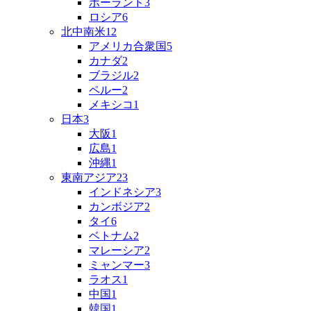
ポーランド
3
ロシア
6
北中南米
12
アメリカ合衆国
5
カナダ
2
ブラジル
2
ペルー
2
メキシコ
1
日本
3
大阪
1
広島
1
沖縄
1
東南アジア
23
インドネシア
3
カンボジア
2
タイ
6
ベトナム
2
マレーシア
2
ミャンマー
3
ラオス
1
中国
1
韓国
1