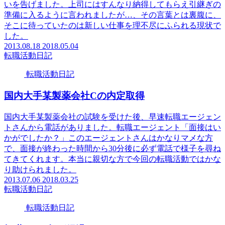
いを告げました。上司にはすんなり納得してもらえ引継ぎの
準備に入るように言われましたが…、その言葉とは裏腹に、
そこに待っていたのは新しい仕事を理不尽にふられる現状で
した。
2013.08.18
2018.05.04
転職活動日記
転職活動日記
国内大手某製薬会社Cの内定取得
国内大手某製薬会社の試験を受けた後、早速転職エージェン
トさんから電話がありました。転職エージェント「面接はい
かがでしたか？」このエージェントさんはかなりマメな方
で、面接が終わった時間から30分後に必ず電話で様子を尋ね
てきてくれます。本当に親切な方で今回の転職活動ではかな
り助けられました。
2013.07.06
2018.03.25
転職活動日記
転職活動日記