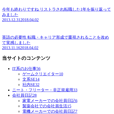
今年も終わりですね リストラされ転職した1年を振り返って
みました
2013.12.31
2018.04.02
英語の必要性 転職・キャリア形成で重視されることを改め
て実感しました
2013.11.16
2018.04.02
当サイトのコンテンツ
IT系のお仕事
56
ゲームクリエイター
10
文系SE
14
社内SE
32
ニート・フリーター・非正規雇用
33
会社員日記
28
家電メーカーでの会社員日記
6
製薬会社での会社員生活
15
電機メーカーでの会社員日記
7