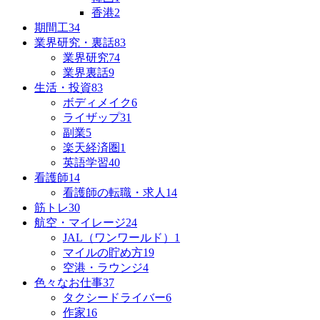
香港
2
期間工
34
業界研究・裏話
83
業界研究
74
業界裏話
9
生活・投資
83
ボディメイク
6
ライザップ
31
副業
5
楽天経済圏
1
英語学習
40
看護師
14
看護師の転職・求人
14
筋トレ
30
航空・マイレージ
24
JAL（ワンワールド）
1
マイルの貯め方
19
空港・ラウンジ
4
色々なお仕事
37
タクシードライバー
6
作家
16