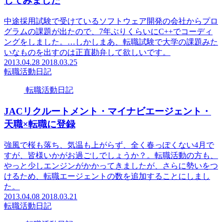
してみました
中途採用試験で受けているソフトウェア開発の会社からプロ
グラムの課題が出たので、7年ぶりくらいにC++でコーディ
ングをしました。…しかしまあ、転職試験で大学の課題みた
いなものを出すのは正直勘弁して欲しいです。
2013.04.28
2018.03.25
転職活動日記
転職活動日記
JACリクルートメント・マイナビエージェント・
天職×転職に登録
強風で桜も落ち、気温も上がらず、全く春っぽくない4月で
すが、皆様いかがお過ごしでしょうか？。転職活動の方も、
やっと少しエンジンがかかってきましたが、さらに勢いをつ
けるため、転職エージェントの数を追加することにしまし
た。
2013.04.08
2018.03.21
転職活動日記