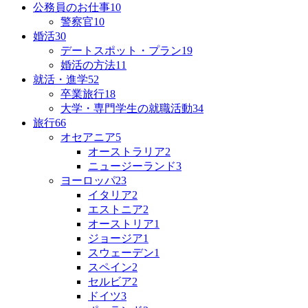
公務員のお仕事
10
警察官
10
婚活
30
デートスポット・プラン
19
婚活の方法
11
就活・進学
52
卒業旅行
18
大学・専門学生の就職活動
34
旅行
66
オセアニア
5
オーストラリア
2
ニュージーランド
3
ヨーロッパ
23
イタリア
2
エストニア
2
オーストリア
1
ジョージア
1
スウェーデン
1
スペイン
2
セルビア
2
ドイツ
3