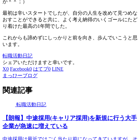
が＾＾；）
最初は辛いスタートでしたが、自分の人生を改めて見つめな
おすことができると共に、よく考え納得のいくゴールにたど
り着けた最高の1年間でした。
これからも諦めずにしっかりと前を向き、歩んでいこうと思
います。
転職活動日記
シェアいただけますと幸いです。
X
0
Facebook
0
はてブ
0
LINE
まっひーブログ
関連記事
転職活動日記
【朗報】中途採用(キャリア採用)を新規に行う大手
企業が急速に増えている
中途採用は最近ではごく当たり前になってきていますが、そ