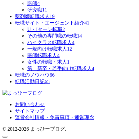
医師
4
研究職
11
薬剤師転職求人
19
転職サイト・エージェント紹介
41
U・Iターン転職
2
その他の専門職の転職
14
ハイクラス転職求人
4
一般向け転職求人
12
医師転職求人
4
女性の転職・求人
1
第二新卒・若手向け転職求人
4
転職のノウハウ
66
転職活動日記
65
お問い合わせ
サイトマップ
運営会社情報・免責事項・運営理念
© 2012-2026 まっひーブログ.