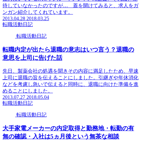
待していなかったのですが… 蓋を開けてみると、求人をガ
ンガン紹介してくれています。
2013.04.28
2018.03.25
転職活動日記
転職活動日記
転職内定が出たら退職の意志はいつ言う？退職の
意思を上司に告げた話
先日、製薬会社の処遇を聞きその内容に満足したため、早速
上司に退職の旨を伝えることにしました。引継ぎや年休消化
などを考慮し急いで伝えると同時に、退職に向けた準備を進
めることにしました。
2013.07.27
2018.05.04
転職活動日記
転職活動日記
大手家電メーカーの内定取得と勤務地・転勤の有
無の確認・入社は5ヵ月後という無茶な相談