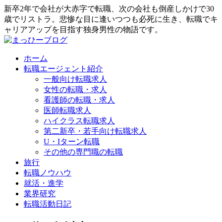
新卒2年で会社が大赤字で転職、次の会社も倒産しかけで30
歳でリストラ。悲惨な目に逢いつつも必死に生き、転職でキ
ャリアアップを目指す独身男性の物語です。
ホーム
転職エージェント紹介
一般向け転職求人
女性の転職・求人
看護師の転職・求人
医師転職求人
ハイクラス転職求人
第二新卒・若手向け転職求人
U・Iターン転職
その他の専門職の転職
旅行
転職ノウハウ
就活・進学
業界研究
転職活動日記