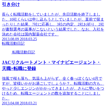
引き分け
長らく転職活動をしていましたが、先日活動を終了しまし
た。10社くらいは申し込もうとしていましたが、直前で留ま
ったりした結果、7社に応募し、3社の内定、2社お祈り、2社
が書類選考の返事がこないという結果でした。なお、入社を
決めた会社は国内製薬会社です。
2013.08.09
2018.03.25
転職活動日記
転職活動日記
JACリクルートメント・マイナビエージェント・
天職×転職に登録
強風で桜も落ち、気温も上がらず、全く春っぽくない4月で
すが、皆様いかがお過ごしでしょうか？。転職活動の方も、
やっと少しエンジンがかかってきましたが、さらに勢いをつ
けるため、転職エージェントの数を追加することにしまし
た。
2013.04.08
2018.03.21