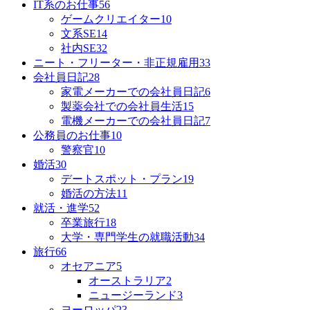
IT系のお仕事
56
ゲームクリエイター
10
文系SE
14
社内SE
32
ニート・フリーター・非正規雇用
33
会社員日記
28
家電メーカーでの会社員日記
6
製薬会社での会社員生活
15
電機メーカーでの会社員日記
7
公務員のお仕事
10
警察官
10
婚活
30
デートスポット・プラン
19
婚活の方法
11
就活・進学
52
卒業旅行
18
大学・専門学生の就職活動
34
旅行
66
オセアニア
5
オーストラリア
2
ニュージーランド
3
ヨーロッパ
23