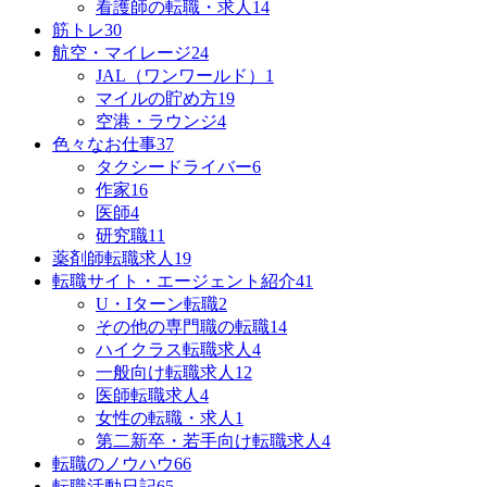
看護師の転職・求人
14
筋トレ
30
航空・マイレージ
24
JAL（ワンワールド）
1
マイルの貯め方
19
空港・ラウンジ
4
色々なお仕事
37
タクシードライバー
6
作家
16
医師
4
研究職
11
薬剤師転職求人
19
転職サイト・エージェント紹介
41
U・Iターン転職
2
その他の専門職の転職
14
ハイクラス転職求人
4
一般向け転職求人
12
医師転職求人
4
女性の転職・求人
1
第二新卒・若手向け転職求人
4
転職のノウハウ
66
転職活動日記
65