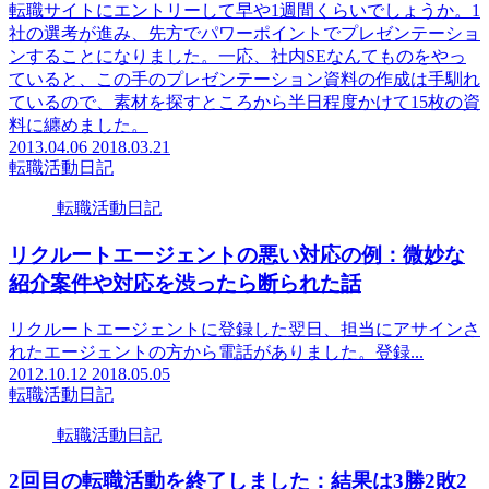
転職サイトにエントリーして早や1週間くらいでしょうか。1
社の選考が進み、先方でパワーポイントでプレゼンテーショ
ンすることになりました。一応、社内SEなんてものをやっ
ていると、この手のプレゼンテーション資料の作成は手馴れ
ているので、素材を探すところから半日程度かけて15枚の資
料に纏めました。
2013.04.06
2018.03.21
転職活動日記
転職活動日記
リクルートエージェントの悪い対応の例：微妙な
紹介案件や対応を渋ったら断られた話
リクルートエージェントに登録した翌日、担当にアサインさ
れたエージェントの方から電話がありました。登録...
2012.10.12
2018.05.05
転職活動日記
転職活動日記
2回目の転職活動を終了しました：結果は3勝2敗2