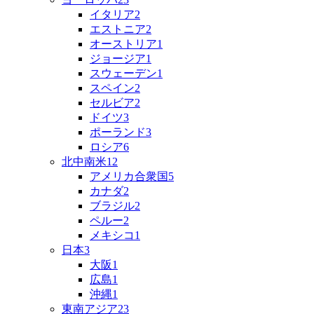
イタリア
2
エストニア
2
オーストリア
1
ジョージア
1
スウェーデン
1
スペイン
2
セルビア
2
ドイツ
3
ポーランド
3
ロシア
6
北中南米
12
アメリカ合衆国
5
カナダ
2
ブラジル
2
ペルー
2
メキシコ
1
日本
3
大阪
1
広島
1
沖縄
1
東南アジア
23