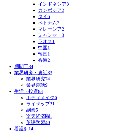
インドネシア
3
カンボジア
2
タイ
6
ベトナム
2
マレーシア
2
ミャンマー
3
ラオス
1
中国
1
韓国
1
香港
2
期間工
34
業界研究・裏話
83
業界研究
74
業界裏話
9
生活・投資
83
ボディメイク
6
ライザップ
31
副業
5
楽天経済圏
1
英語学習
40
看護師
14