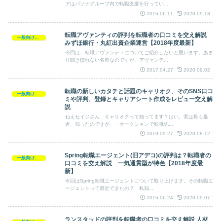
アはパソナグループ内で転職支援を行ってい...
2016.06.11
2020.09.13
転職アヴァンティの評判を転職者の口コミを交え解説
一般向け転職求人
みずほ銀行・丸紅出資企業運営【2018年度最新】
今回は、転職アヴァンティについてご紹介したいと思います。あま
り聞き慣れない名前なのですが、アヴァンテ...
2017.04.27
2020.09.02
転職の新しいカタチと話題のキャリオク、そのSNS口コ
一般向け転職求人
ミや評判、登録とキャリアシート作成をレビュー交え解
説
ねえセイジさん、キャリオクって知ってます？はい。実は私も最
近、知ったのですが、・オークションで転職先...
2019.09.27
2020.08.12
Spring転職エージェント(旧アデコ)の評判は？転職者の
一般向け転職求人
口コミを交え解説 一気通貫型が特色【2018年度最
新】
今回はSpring転職エージェントについて取り上げます。その転職エ
ージェントって最近できたの？ 私知...
2016.06.24
2020.09.07
ランスタッドの評判を転職者の口コミを交え解説 人材