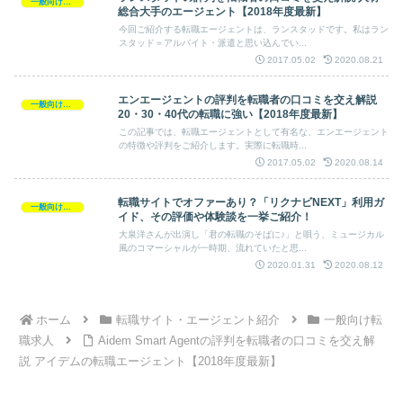
一般向け転職求人
総合大手のエージェント【2018年度最新】
今回ご紹介する転職エージェントは、ランスタッドです。私はラン
スタッド＝アルバイト・派遣と思い込んでい...
2017.05.02
2020.08.21
エンエージェントの評判を転職者の口コミを交え解説
一般向け転職求人
20・30・40代の転職に強い【2018年度最新】
この記事では、転職エージェントとして有名な、エンエージェント
の特徴や評判をご紹介します。実際に転職時...
2017.05.02
2020.08.14
転職サイトでオファーあり？「リクナビNEXT」利用ガ
一般向け転職求人
イド、その評価や体験談を一挙ご紹介！
大泉洋さんが出演し「君の転職のそばに♪」と唄う、ミュージカル
風のコマーシャルが一時期、流れていたと思...
2020.01.31
2020.08.12
ホーム
転職サイト・エージェント紹介
一般向け転
職求人
Aidem Smart Agentの評判を転職者の口コミを交え解
説 アイデムの転職エージェント【2018年度最新】