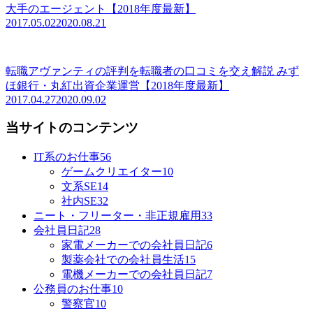
大手のエージェント【2018年度最新】
2017.05.02
2020.08.21
転職アヴァンティの評判を転職者の口コミを交え解説 みず
ほ銀行・丸紅出資企業運営【2018年度最新】
2017.04.27
2020.09.02
当サイトのコンテンツ
IT系のお仕事
56
ゲームクリエイター
10
文系SE
14
社内SE
32
ニート・フリーター・非正規雇用
33
会社員日記
28
家電メーカーでの会社員日記
6
製薬会社での会社員生活
15
電機メーカーでの会社員日記
7
公務員のお仕事
10
警察官
10