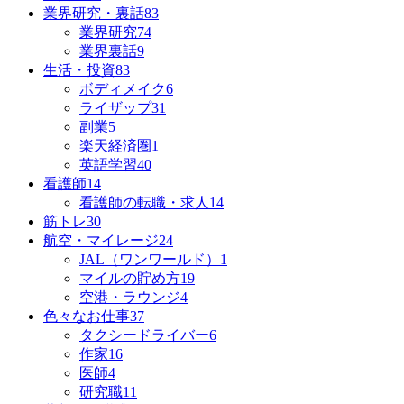
業界研究・裏話
83
業界研究
74
業界裏話
9
生活・投資
83
ボディメイク
6
ライザップ
31
副業
5
楽天経済圏
1
英語学習
40
看護師
14
看護師の転職・求人
14
筋トレ
30
航空・マイレージ
24
JAL（ワンワールド）
1
マイルの貯め方
19
空港・ラウンジ
4
色々なお仕事
37
タクシードライバー
6
作家
16
医師
4
研究職
11