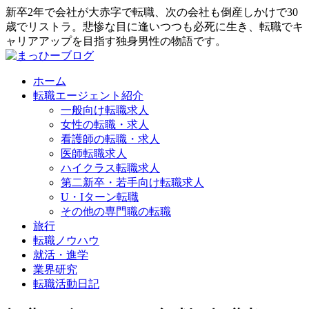
新卒2年で会社が大赤字で転職、次の会社も倒産しかけで30
歳でリストラ。悲惨な目に逢いつつも必死に生き、転職でキ
ャリアアップを目指す独身男性の物語です。
ホーム
転職エージェント紹介
一般向け転職求人
女性の転職・求人
看護師の転職・求人
医師転職求人
ハイクラス転職求人
第二新卒・若手向け転職求人
U・Iターン転職
その他の専門職の転職
旅行
転職ノウハウ
就活・進学
業界研究
転職活動日記