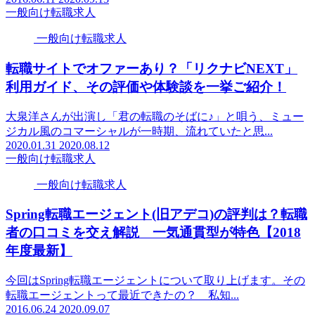
一般向け転職求人
一般向け転職求人
転職サイトでオファーあり？「リクナビNEXT」
利用ガイド、その評価や体験談を一挙ご紹介！
大泉洋さんが出演し「君の転職のそばに♪」と唄う、ミュー
ジカル風のコマーシャルが一時期、流れていたと思...
2020.01.31
2020.08.12
一般向け転職求人
一般向け転職求人
Spring転職エージェント(旧アデコ)の評判は？転職
者の口コミを交え解説 一気通貫型が特色【2018
年度最新】
今回はSpring転職エージェントについて取り上げます。その
転職エージェントって最近できたの？ 私知...
2016.06.24
2020.09.07