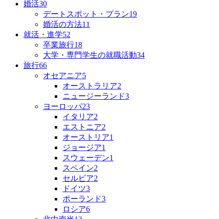
婚活
30
デートスポット・プラン
19
婚活の方法
11
就活・進学
52
卒業旅行
18
大学・専門学生の就職活動
34
旅行
66
オセアニア
5
オーストラリア
2
ニュージーランド
3
ヨーロッパ
23
イタリア
2
エストニア
2
オーストリア
1
ジョージア
1
スウェーデン
1
スペイン
2
セルビア
2
ドイツ
3
ポーランド
3
ロシア
6