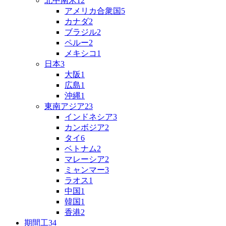
北中南米
12
アメリカ合衆国
5
カナダ
2
ブラジル
2
ペルー
2
メキシコ
1
日本
3
大阪
1
広島
1
沖縄
1
東南アジア
23
インドネシア
3
カンボジア
2
タイ
6
ベトナム
2
マレーシア
2
ミャンマー
3
ラオス
1
中国
1
韓国
1
香港
2
期間工
34