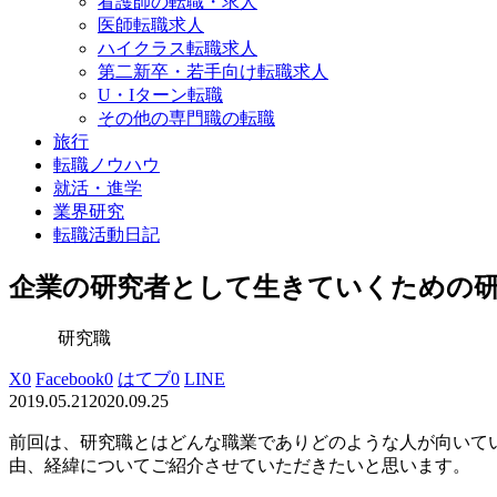
看護師の転職・求人
医師転職求人
ハイクラス転職求人
第二新卒・若手向け転職求人
U・Iターン転職
その他の専門職の転職
旅行
転職ノウハウ
就活・進学
業界研究
転職活動日記
企業の研究者として生きていくための
研究職
X
0
Facebook
0
はてブ
0
LINE
2019.05.21
2020.09.25
前回は、研究職とはどんな職業でありどのような人が向いて
由、経緯について
ご紹介させていただきたいと思います。