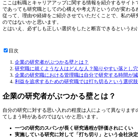
ここは転職とキャリアアップに関する情報を紹介するサイト
であっても研究職としての心構えや考え方というのが変わる
従って、理由や経緯をご紹介させていただくことで、私の研
のではないかと思います。
とはいえ、必ずしも正しい選択をしたと断言できるというわ
目次
企業の研究者がぶつかる壁とは？
研究職に就くような人はどんな人？陥りやすい落とし穴
企業の研究職における管理職は自分で研究する時間が減
利益を追求するための研究職では打ち切るという選択肢
企業の研究者がぶつかる壁とは？
自分の研究に対する思い入れの程度は人によって異なります
てしまう時があるのではないかと思います。
一つの研究のスパンが長く研究過程が評価されにくい
実施している研究に対して「打ち切り」という会社決定