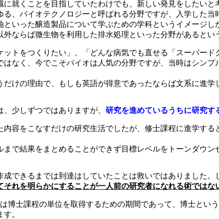
職に就くことを目指していたわけでも、新しい発見をしたいと
ゆる、バイオテクノロジーと呼ばれる分野ですが、入学した当
油といった醸造製品について学ぶための学科というイメージし
以外ならば微生物を利用した排水処理といった分野があるとい
ケットをつくりたい」、「どんな病気でも直せる「スーパード
ではなく、今でこそバイオは人気の分野ですが、当時はシンプ
うだけの理由で、もしも英語が得意であったならば文系に進学
は、少しずつではありますが、
研究を進めているうちに研究す
た内容をこなすだけの研究生活でしたが、修士課程に進学する
ルまで結果をまとめることができず目標レベルをトーンダウン
作成できるまでは到達はしていたことは救いではありました。
てそれを明らかにすることが一人前の研究者になれる術ではな
れは博士課程の単位を取得するための期間であって、博士とい
ます。