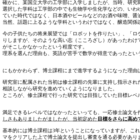
確かに、某国立大学の工学部に入学しましたが、当時、研究
選択した学科は工学部の中でも生物学や生化学などの、いわ
ていた時代ではなく、日本酒やビールなどのお酒や味噌、醤
当然、話題に上るような学科というわけではなく、醸造関係
今の子供たちの将来展望では「ロボットを作りたい」、「ロ
りしますが、そのような高い志（こころざし）があったわけ
がそこしかなかったという程度です。
理系を選んだ理由も、英語が苦手で数学が得意であったとい
にもかかわらず、博士課程にまで進学するようになった理由
研究室に配属された当初は修士課程の先輩に支持し指示され
相談しながら研究を進めていくようになりました。
ところが、修士課程で行った研究では目指していた目標レベ
満足できるレベルではなかったといっても、一応修士論文を
しさもありましたがましたが、当初定めた
目標をさらに高め
基本的には博士課程は3年ということになっていますが、こ
マをクリアした上で博士論文を提出し審査を通る必要があり