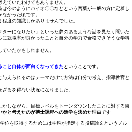
考えていたわけでもありません。
時は今のようにバイオ〇〇などという言葉が一般の方に定着し
かなかった頃です。
う程度の知識しかありませんでした。
クターになりたい」といった夢のあるような話を見たり聞いた
ルに就職率が良かったことと自分の学力で合格できそうな学科
していたかもしれません。
ること自体が面白くなってきた
ということです。
と与えられるのはテーマだけで方法は自分で考え、指導教官と
せざるを得ない状況になりました。
しかしながら、
目標レベルをトーンダウンしたことに対する悔
いかと考えたのが博士課程への進学を決めた理由
です
う学位を取得するためには学科が指定する投稿論文というノル