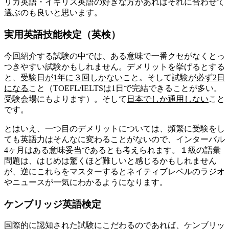
リカ英語・イギリス英語の好きな方があればそれに合わせて
選ぶのも良いと思います。
実用英語技能検定（英検）
今回紹介する試験の中では、ある意味で一番クセがなくとっ
つきやすい試験かもしれません。デメリットを挙げるとする
と、
受験日が1年に３回しかない
こと。そして
試験が必ず2日
になる
こと（TOEFL/IELTSは1日で完結できることが多い。
受験会場にもよります）。そして
日本でしか通用しない
こと
です。
とはいえ、一つ目のデメリットについては、頻繁に受験をし
ても英語力はそんなに変わることがないので、インターバル
4ヶ月はある意味妥当であるとも考えられます。１級の語彙
問題は、はじめは驚くほど難しいと感じるかもしれません
が、逆にこれらをマスターするとネイティブレベルのラジオ
やニュースが一気にわかるようになります。
ケンブリッジ英語検定
国際的に認知された試験にこだわるのであれば、ケンブリッ