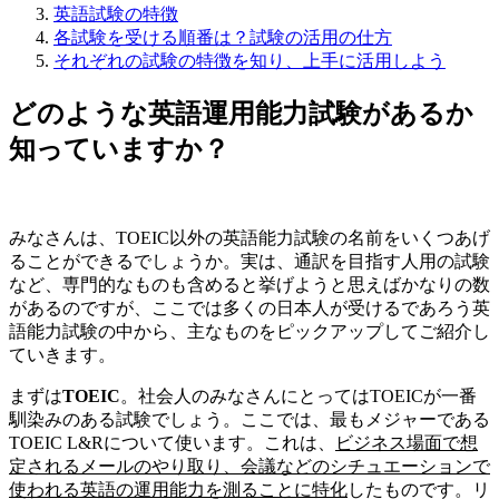
英語試験の特徴
各試験を受ける順番は？試験の活用の仕方
それぞれの試験の特徴を知り、上手に活用しよう
どのような英語運用能力試験があるか
知っていますか？
みなさんは、TOEIC以外の英語能力試験の名前をいくつあげ
ることができるでしょうか。実は、通訳を目指す人用の試験
など、専門的なものも含めると挙げようと思えばかなりの数
があるのですが、ここでは多くの日本人が受けるであろう英
語能力試験の中から、主なものをピックアップしてご紹介し
ていきます。
まずは
TOEIC
。社会人のみなさんにとってはTOEICが一番
馴染みのある試験でしょう。ここでは、最もメジャーである
TOEIC L&Rについて使います。これは、
ビジネス場面で想
定されるメールのやり取り、会議などのシチュエーションで
使われる英語の運用能力を測ることに特化
したものです。リ