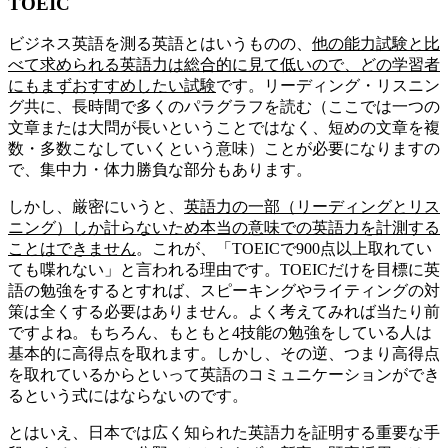
TOEIC
ビジネス英語を測る英語とはいうものの、
他の能力試験と比
べて求められる英語力は総合的に見て低いので、どの学習者
にもまずおすすめしたい試験
です。リーディング・リスニン
グ共に、長時間で多くのパラグラフを読む（ここでは一つの
文章または大問が長いということではなく、短めの文章を複
数・多数こなしていくという意味）ことが必要になりますの
で、集中力・体力勝負な部分もあります。
しかし、厳密にいうと、
英語力の一部（リーディングとリス
ニング）しか計らないため本当の意味での英語力を計測する
ことはできません
。これが、「TOEICで900点以上取れてい
ても喋れない」と言われる理由です。TOEICだけを目標に英
語の勉強をするとすれば、スピーキングやライティングの対
策は全くする必要はありません。よく考えてみれば当たり前
ですよね。もちろん、もともと4技能の勉強をしている人は
基本的に高得点を取れます。しかし、その逆、つまり高得点
を取れているからといって英語のコミュニケーションができ
るという式にはならないのです。
とはいえ、日本では広く知られた英語力を証明する重要な手