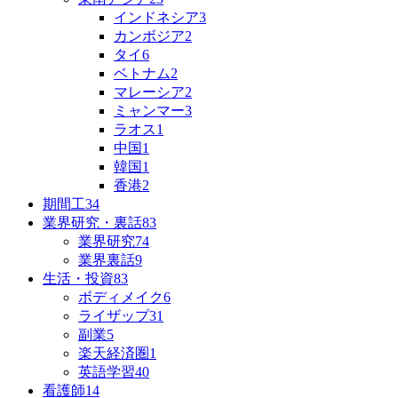
インドネシア
3
カンボジア
2
タイ
6
ベトナム
2
マレーシア
2
ミャンマー
3
ラオス
1
中国
1
韓国
1
香港
2
期間工
34
業界研究・裏話
83
業界研究
74
業界裏話
9
生活・投資
83
ボディメイク
6
ライザップ
31
副業
5
楽天経済圏
1
英語学習
40
看護師
14