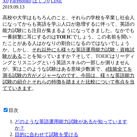
X
0
Facebook
0
はてブ
0
LINE
2019.09.13
高校や大学はもちろんのこと、それらの学校を卒業し社会人
になってからも英語を学ぶ人口が急増するに伴って、英語の
能力試験にも注目が集まるようになってきました。なかでも
一番頻繁に耳にするのは
TOEIC
でしょう。この名前を聞い
たことがある人はかなりの割合になるのではないでしょう
か。しかし、
それ以外にも様々な英語運用能力試験・資格試
験がある
ことを知っていますか？そして、TOEICはリーディ
ングとリスニングという英語スキルの一部しか測りません
が、実はこのような試験はある意味少数派で、
4技能全てを
測る試験の方がメジャーなのです。今回は、様々な英語能力
試験の紹介とそれらの特徴を踏まえた比較について焦点を当
てていきます
。
目次
どのような英語運用能力試験があるか知っています
か？
目的に合わせて試験を受ける