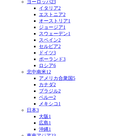
ヨーロッパ
23
イタリア
2
エストニア
2
オーストリア
1
ジョージア
1
スウェーデン
1
スペイン
2
セルビア
2
ドイツ
3
ポーランド
3
ロシア
6
北中南米
12
アメリカ合衆国
5
カナダ
2
ブラジル
2
ペルー
2
メキシコ
1
日本
3
大阪
1
広島
1
沖縄
1
東南アジア
23