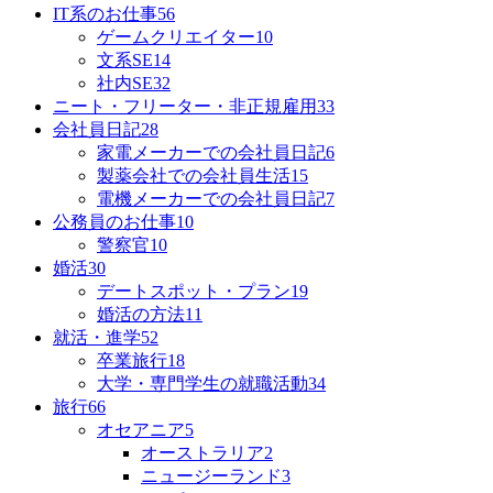
IT系のお仕事
56
ゲームクリエイター
10
文系SE
14
社内SE
32
ニート・フリーター・非正規雇用
33
会社員日記
28
家電メーカーでの会社員日記
6
製薬会社での会社員生活
15
電機メーカーでの会社員日記
7
公務員のお仕事
10
警察官
10
婚活
30
デートスポット・プラン
19
婚活の方法
11
就活・進学
52
卒業旅行
18
大学・専門学生の就職活動
34
旅行
66
オセアニア
5
オーストラリア
2
ニュージーランド
3