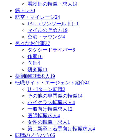
看護師の転職・求人
14
筋トレ
30
航空・マイレージ
24
JAL（ワンワールド）
1
マイルの貯め方
19
空港・ラウンジ
4
色々なお仕事
37
タクシードライバー
6
作家
16
医師
4
研究職
11
薬剤師転職求人
19
転職サイト・エージェント紹介
41
U・Iターン転職
2
その他の専門職の転職
14
ハイクラス転職求人
4
一般向け転職求人
12
医師転職求人
4
女性の転職・求人
1
第二新卒・若手向け転職求人
4
転職のノウハウ
66