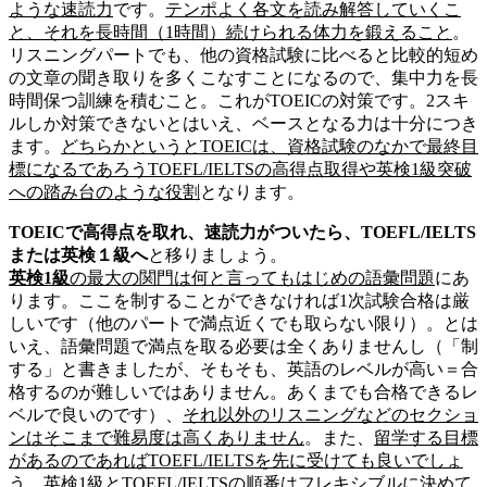
ような速読力
です。
テンポよく各文を読み解答していくこ
と、それを長時間（1時間）続けられる体力を鍛えること
。
リスニングパートでも、他の資格試験に比べると比較的短め
の文章の聞き取りを多くこなすことになるので、集中力を長
時間保つ訓練を積むこと。これがTOEICの対策です。2スキ
ルしか対策できないとはいえ、ベースとなる力は十分につき
ます。
どちらかというとTOEICは、資格試験のなかで最終目
標になるであろうTOEFL/IELTSの高得点取得や英検1級突破
への踏み台のような役割
となります。
TOEICで高得点を取れ、速読力がついたら、TOEFL/IELTS
または英検１級へ
と移りましょう。
英検1級
の最大の関門は何と言ってもはじめの語彙問題
にあ
ります。ここを制することができなければ1次試験合格は厳
しいです（他のパートで満点近くでも取らない限り）。とは
いえ、語彙問題で満点を取る必要は全くありませんし（「制
する」と書きましたが、そもそも、英語のレベルが高い＝合
格するのが難しいではありません。あくまでも合格できるレ
ベルで良いのです）、
それ以外のリスニングなどのセクショ
ンはそこまで難易度は高くありません
。また、
留学する目標
があるのであればTOEFL/IELTSを先に受けても良いでしょ
う。英検1級とTOEFL/IELTSの順番はフレキシブルに
決めて