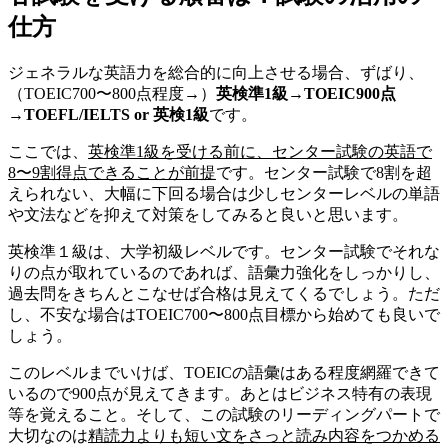
仕方
ジェネラルな英語力を総合的に向上させる場合、ずばり、
（TOEIC700〜800点程度→）
英検準1級→TOEIC900点
→TOEFL/IELTS or 英検1級
です。
ここでは、
英検準1級を受ける前に、センター試験の英語で
8〜9割得点できることが前提
です。センター試験で8割を超
えられない、大幅に下回る場合は少しセンターレベルの単語
や文法などを抑えて対策をしてみると良いと思います。
英検準１級は、大学初級レベルです。センター試験でそれな
りの点が取れているのであれば、語彙力強化をしっかりし、
過去問をきちんとこなせば合格は見えてくるでしょう。ただ
し、不安な場合はTOEIC700〜800点目標から始めても良いで
しょう。
このレベルまでいけば、TOEICの語彙はある程度網羅できて
いるので900点が見えてきます。あとはビジネス特有の表現
等を覚えること。そして、この試験のリーディングパートで
大切なのは
精読力よりも短い文をさっと読み内容をつかめる