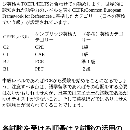
ジ英検もTOEFL/IELTSと合わせてお勧めします。世界的に
認知された語学力のレベルを表すCEFR(Common European
Framework for Reference)に準拠したカテゴリー（日本の英検
でいう級）が設定されています。
ケンブリッジ英検カ
（参考）英検カテゴ
CEFRレベル
テゴリー
リー
C2
CPE
1級
C1
CAE
1級
B2
FCE
準１級
B1
PET
２級
中級レベルであればFCEから受験を始めることになるでしょ
う。注意すべき点は、語学留学であればその心配をする必要
はないかもしれませんが、
日本ではマイナーな試験であるが
ゆえテキストが少ないこと
。そして英検ほどではありません
が
試験日が限られてくる
ことでしょう。
各試験を受ける順番は？試験の活用の