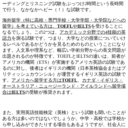
ーディングとリスニング試験をぶっつけ2時間という長時間
で行う、なかなかヘビー（！）な試験です。
海外留学（特に高校・専門学校・大学学部・大学院などへの
留学）を考えている方は、
TOEFL
や
IELTS
を受けることに
なるでしょう。この2つは、
アカデミック分野での4技能の英
語力
を測る試験です。つまり、大学などの授業についていけ
るレベルであるかどうかを見るためのものということになり
ます。人文系や理系など、幅広い学術分野からの長文問題が
出題されるのが特徴です。TOEFLとIELTSの違いは、前者が
アメリカの機関（ETS）が実施するアメリカ英語の試験であ
るのに対し、後者はイギリスの機関（日本英検協会またはブ
リティッシュカウンシル）が運営するイギリス英語の試験で
す。
アメリカへ留学する方は
TOEFL
、
カナダ・イギリス・
オーストラリア・ニュージーランド・アイルランドへ留学場
合は
IELTS
の受験が推奨されます。
また、実用英語技能検定（英検）という試験も聞いたことが
ある方は多いのではないでしょうか。中学・高校では学校か
ら申し込みができたりする場合もあるようですが、社会人に