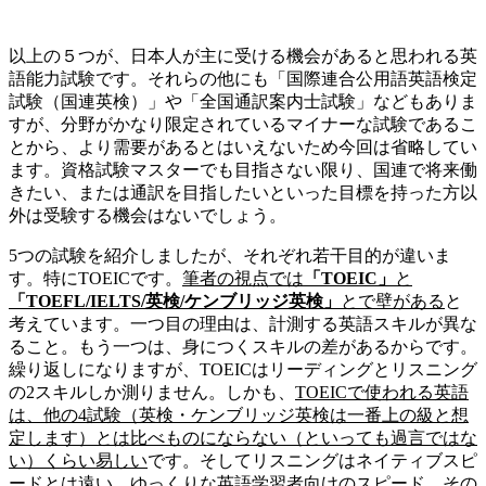
以上の５つが、日本人が主に受ける機会があると思われる英
語能力試験です。それらの他にも「国際連合公用語英語検定
試験（国連英検）」や「全国通訳案内士試験」などもありま
すが、分野がかなり限定されているマイナーな試験であるこ
とから、より需要があるとはいえないため今回は省略してい
ます。資格試験マスターでも目指さない限り、国連で将来働
きたい、または通訳を目指したいといった目標を持った方以
外は受験する機会はないでしょう。
5つの試験を紹介しましたが、それぞれ若干目的が違いま
す。特にTOEICです。
筆者の視点では
「TOEIC」
と
「TOEFL/IELTS/英検/ケンブリッジ英検」
とで壁がある
と
考えています。一つ目の理由は、計測する英語スキルが異な
ること。もう一つは、身につくスキルの差があるからです。
繰り返しになりますが、TOEICはリーディングとリスニング
の2スキルしか測りません。しかも、
TOEIC
で使われる英語
は、他の4試験（英検・ケンブリッジ英検は一番上の級と想
定します）とは比べものにならない（といっても過言ではな
い）くらい易しい
です。そしてリスニングはネイティブスピ
ードとは遠い、ゆっくりな英語学習者向けのスピード。その