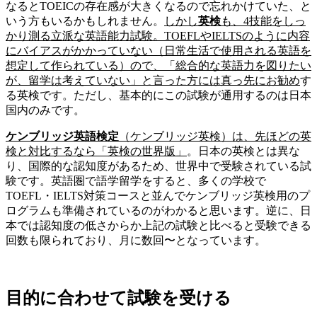
なるとTOEICの存在感が大きくなるので忘れかけていた、と
いう方もいるかもしれません。
しかし
英検
も、4技能をしっ
かり測る立派な英語能力試験。TOEFLやIELTSのように内容
にバイアスがかかっていない（日常生活で使用される英語を
想定して作られている）ので、「総合的な英語力を図りたい
が、留学は考えていない」と言った方には真っ先にお勧め
す
る英検です。ただし、基本的にこの試験が通用するのは日本
国内のみです。
ケンブリッジ英語検定
（ケンブリッジ英検）は、先ほどの英
検と対比するなら「英検の世界版」
。日本の英検とは異な
り、国際的な認知度があるため、世界中で受験されている試
験です。英語圏で語学留学をすると、多くの学校で
TOEFL・IELTS対策コースと並んでケンブリッジ英検用のプ
ログラムも準備されているのがわかると思います。逆に、日
本では認知度の低さからか上記の試験と比べると受験できる
回数も限られており、月に数回〜となっています。
目的に合わせて試験を受ける