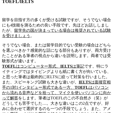
TOEFL/IELTS
留学を目指す方の多くが受ける試験ですが、そうでない場合
にも4技能を測るための良い手段です。先ほどお話ししまし
たが、
留学先の国が決まっている場合は推奨されている試験
を受けましょう
。
そうでない場合、または留学目的でない受験の場合はどちら
を選ぶべきか？感覚的な話になる部分もありすが、両方受け
たことがある筆者の視点から違いを説明します。両者では受
験形式が違います。
TOEFL
はコンピューター形式、
IELTS
は筆記
です。特にラ
イティングではタイピングよりも紙に書く方が向いている、
と思った筆者は最終的にIELTSに絞って対策を行いました。
また、スピーキング試験も大きな違いが。
IELTS
は面接官相
手の1対1インタビュー形式である一方、
TOEFL
はパソコン
から流れる音声などを拾って、マイクを使いパソコンに向か
って解答
をします。筆者はTOEFLのこの不自然さ（笑）が
どうしても苦手でした…。大きな違いはこの2点ですが、好
みに合わせて選択するのも一つの手段でしょう。また、アメ