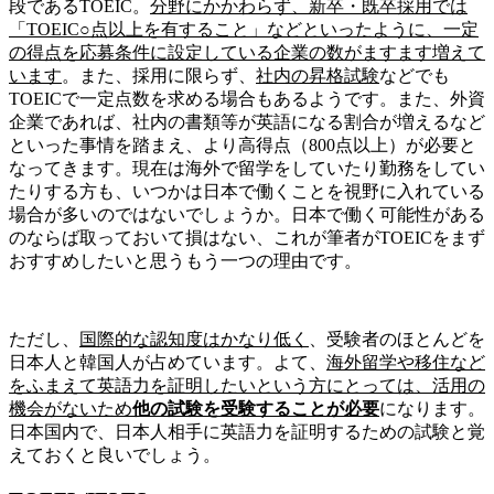
段であるTOEIC。
分野にかかわらず、新卒・既卒採用では
「TOEIC○点以上を有すること」などといったように、一定
の得点を応募条件に設定している企業の数がますます増えて
います
。また、採用に限らず、
社内の昇格試験
などでも
TOEICで一定点数を求める場合もあるようです。また、外資
企業であれば、社内の書類等が英語になる割合が増えるなど
といった事情を踏まえ、より高得点（800点以上）が必要と
なってきます。現在は海外で留学をしていたり勤務をしてい
たりする方も、いつかは日本で働くことを視野に入れている
場合が多いのではないでしょうか。日本で働く可能性がある
のならば取っておいて損はない、これが筆者がTOEICをまず
おすすめしたいと思うもう一つの理由です。
ただし、
国際的な認知度はかなり低く
、受験者のほとんどを
日本人と韓国人が占めています。よて、
海外留学や移住など
をふまえて英語力を証明したいという方にとっては、活用の
機会がないため
他の試験を受験することが必要
になります。
日本国内で、日本人相手に英語力を証明するための試験と覚
えておくと良いでしょう。