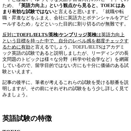
ため、
「英語力向上」という観点から見ると、TOEICはあ
まり有効な試験ではない
と言えると思います。「就職や転
職・昇進などをふまえ、会社に英語力とポテンシャルをアピ
ールするため」などといった目的に割り切るのが無難です。
反対に
TOEFL/IELTS/英検/ケンブリッジ英検
は英語力向上
という目標を持った中で、自分のレベル感を都度チェックす
るために有効
と言えるでしょう。TOEFL/IELTSはアカデミ
ック英語の試験であると説明しましたが、リーディングの長
文問題のトピックは様々な分野（科学や社会学など）を網羅
しているので、留学目的ではない方にも十分に価値のある試
験といえます。
記事の後半に、筆者が考えるこれらの試験を受ける順番を説
明しますが、その前にそれぞれの試験をもう少し詳しく見て
みましょう。
英語試験の特徴