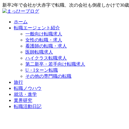
新卒2年で会社が大赤字で転職、次の会社も倒産しかけで30
ホーム
転職エージェント紹介
一般向け転職求人
女性の転職・求人
看護師の転職・求人
医師転職求人
ハイクラス転職求人
第二新卒・若手向け転職求人
U・Iターン転職
その他の専門職の転職
旅行
転職ノウハウ
就活・進学
業界研究
転職活動日記