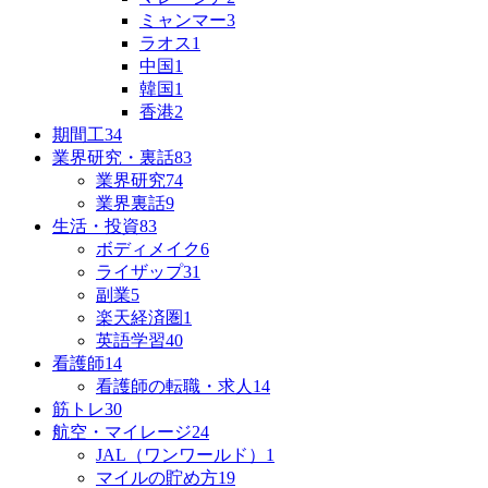
ミャンマー
3
ラオス
1
中国
1
韓国
1
香港
2
期間工
34
業界研究・裏話
83
業界研究
74
業界裏話
9
生活・投資
83
ボディメイク
6
ライザップ
31
副業
5
楽天経済圏
1
英語学習
40
看護師
14
看護師の転職・求人
14
筋トレ
30
航空・マイレージ
24
JAL（ワンワールド）
1
マイルの貯め方
19