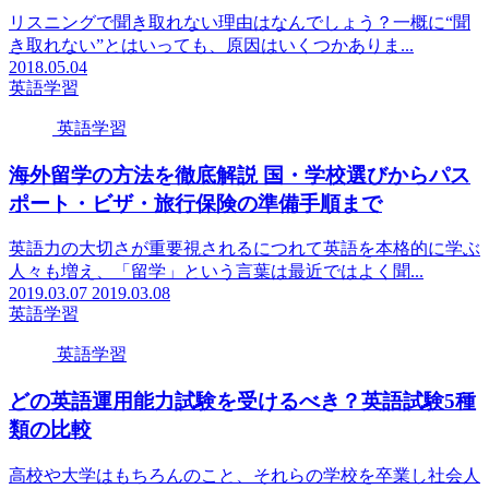
リスニングで聞き取れない理由はなんでしょう？一概に“聞
き取れない”とはいっても、原因はいくつかありま...
2018.05.04
英語学習
英語学習
海外留学の方法を徹底解説 国・学校選びからパス
ポート・ビザ・旅行保険の準備手順まで
英語力の大切さが重要視されるにつれて英語を本格的に学ぶ
人々も増え、「留学」という言葉は最近ではよく聞...
2019.03.07
2019.03.08
英語学習
英語学習
どの英語運用能力試験を受けるべき？英語試験5種
類の比較
高校や大学はもちろんのこと、それらの学校を卒業し社会人