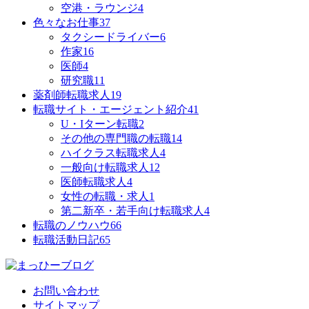
空港・ラウンジ
4
色々なお仕事
37
タクシードライバー
6
作家
16
医師
4
研究職
11
薬剤師転職求人
19
転職サイト・エージェント紹介
41
U・Iターン転職
2
その他の専門職の転職
14
ハイクラス転職求人
4
一般向け転職求人
12
医師転職求人
4
女性の転職・求人
1
第二新卒・若手向け転職求人
4
転職のノウハウ
66
転職活動日記
65
お問い合わせ
サイトマップ