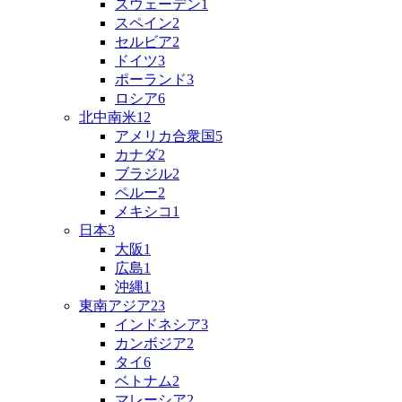
スウェーデン
1
スペイン
2
セルビア
2
ドイツ
3
ポーランド
3
ロシア
6
北中南米
12
アメリカ合衆国
5
カナダ
2
ブラジル
2
ペルー
2
メキシコ
1
日本
3
大阪
1
広島
1
沖縄
1
東南アジア
23
インドネシア
3
カンボジア
2
タイ
6
ベトナム
2
マレーシア
2