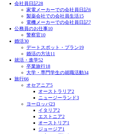
会社員日記
28
家電メーカーでの会社員日記
6
製薬会社での会社員生活
15
電機メーカーでの会社員日記
7
公務員のお仕事
10
警察官
10
婚活
30
デートスポット・プラン
19
婚活の方法
11
就活・進学
52
卒業旅行
18
大学・専門学生の就職活動
34
旅行
66
オセアニア
5
オーストラリア
2
ニュージーランド
3
ヨーロッパ
23
イタリア
2
エストニア
2
オーストリア
1
ジョージア
1