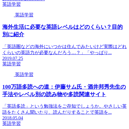
英語学習
英語学習
海外生活に必要な英語レベルはどのくらい？目的
別に紹介
「英語圏などの海外にいつかは住んでみたいけど実際はどれ
くらいの英語力が必要なんだろう…？」「やっぱり...
2019.07.25
英語学習
英語学習
100万語多読への道：伊藤サム氏・酒井邦秀先生の
手法やレベル別の読み物や多読関連サイト
「英語多読」という勉強法をご存知でしょうか。やさしい英
語をたくさん聞いたり、読んだりすることで英語を...
2018.05.04
英語学習