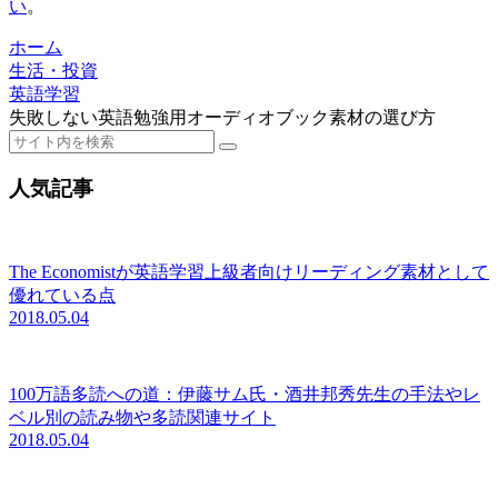
い
。
ホーム
生活・投資
英語学習
失敗しない英語勉強用オーディオブック素材の選び方
人気記事
The Economistが英語学習上級者向けリーディング素材として
優れている点
2018.05.04
100万語多読への道：伊藤サム氏・酒井邦秀先生の手法やレ
ベル別の読み物や多読関連サイト
2018.05.04