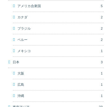
アメリカ合衆国
5
カナダ
2
ブラジル
2
ペルー
2
メキシコ
1
日本
3
大阪
1
広島
1
沖縄
1
東南アジア
23