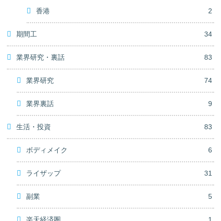
香港
2
期間工
34
業界研究・裏話
83
業界研究
74
業界裏話
9
生活・投資
83
ボディメイク
6
ライザップ
31
副業
5
楽天経済圏
1