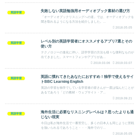
失敗しない英語勉強用オーディオブック素材の選び方
英語学習
「オーディオブックリスニングへの道」では、オーディオブックを
聞き取れるようになる方法を紹介しました。...
2018.05.05
レベル別の英語学習者にオススメするアプリ7選とその
英語学習
使い方
テクノロジーの進化に伴い、語学学習の方法も様々な便利なものが
出てきました。スマートフォンやアプリがあ...
2019.03.06
2019.03.07
英語に慣れてきたあなたにおすすめ！独学で使えるサイ
英語学習
トBBC Learning English
英語の学習を独学でしている学習者の皆さんが一度は悩んだことが
あるであろう「どの教材・ウェブサイト・ア...
2019.09.21
海外生活に必要なリスニングレベルは？思ったよりも通
英語学習
じない現実
今日は私が海外生活で一番苦労し、多くの日本人も同じように苦戦
を強いられるであろうこと・・・海外でのリ...
2018.05.05