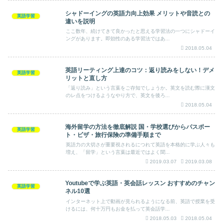
シャドーイングの英語力向上効果 メリットや音読との
英語学習
違いを説明
ここ数年、続けてきて良かったと思える学習法の一つにシャドーイ
ングがあります。即効性のある学習法ではあ...
2018.05.04
英語リーティング上達のコツ：返り読みをしない！デメ
英語学習
リットと直し方
「返り読み」という言葉をご存知でしょうか。英文を読む際に漢文
のレ点をつけるようなやり方で、英文を後ろ...
2018.05.04
海外留学の方法を徹底解説 国・学校選びからパスポー
英語学習
ト・ビザ・旅行保険の準備手順まで
英語力の大切さが重要視されるにつれて英語を本格的に学ぶ人々も
増え、「留学」という言葉は最近ではよく聞...
2019.03.07
2019.03.08
Youtubeで学ぶ英語・英会話レッスン おすすめのチャン
英語学習
ネル10選
インターネット上で動画が見られるようになる前、英語で授業を受
けるには、何十万円もお金を払って英会話学...
2018.05.03
2018.05.04