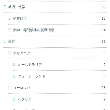
就活・進学
52
卒業旅行
18
大学・専門学生の就職活動
34
旅行
66
オセアニア
5
オーストラリア
2
ニュージーランド
3
ヨーロッパ
23
イタリア
2