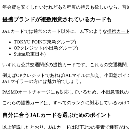
年会費を安くしたいけれどある程度の特典も欲しいなら、普
提携ブランドが複数用意されているカードも
JALカードでは通常のカード以外に、以下のような
提携カー
TOKYU POINT(東急グループ)
OPクレジット(小田急グループ)
Suica(JR東日本)
いずれも公共交通関係の提携カードです。これらの交通機関
例えば
OPクレジット
であれば
JALマイルに加え、小田急ポ
JALマイラーの方には魅力的でしょう。
PASMOオートチャージにも対応しているため、
小田急電鉄の
これらの提携カードは、すべてのランクに対応しているわけではあ
自分に合うJALカードを選ぶためのポイント
以上解説したとおり、JALカードは
以下3つの要素で種類がわ