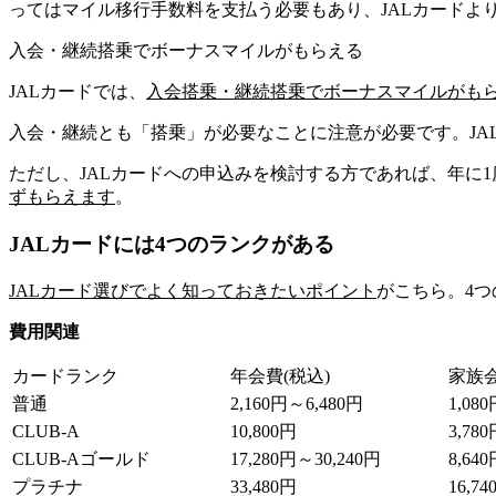
ってはマイル移行手数料を支払う必要もあり、JALカードよ
入会・継続搭乗でボーナスマイルがもらえる
JALカードでは、
入会搭乗・継続搭乗でボーナスマイルがも
入会・継続とも「搭乗」が必要なことに注意が必要です。
J
ただし、JALカードへの申込みを検討する方であれば、年に
ずもらえます
。
JALカードには4つのランクがある
JALカード選びでよく知っておきたいポイント
がこちら。4
費用関連
カードランク
年会費(税込)
家族
普通
2,160円～6,480円
1,08
CLUB-A
10,800円
3,78
CLUB-Aゴールド
17,280円～30,240円
8,64
プラチナ
33,480円
16,74