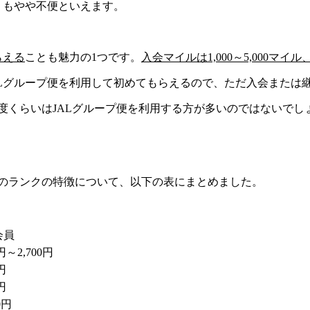
りもやや不便
といえます。
らえる
ことも魅力の1つです。
入会マイルは1,000～5,000マイル
ALグループ便を利用
して初めてもらえるので、ただ入会または
1度くらいはJALグループ便を利用する方が多いのではないでし
つのランクの特徴について、以下の表にまとめました。
会員
0円～2,700円
0円
0円
0円