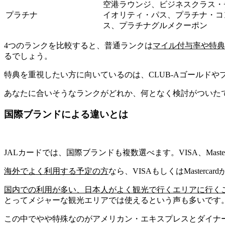
空港ラウンジ、ビジネスクラス・
プラチナ
イオリティ・パス、プラチナ・コ
ス、プラチナグルメクーポン
4つのランクを比較すると、
普通ランク
は
マイル付与率や特典
るでしょう。
特典を重視したい方に向いているのは、
CLUB-Aゴールドや
あなたに合いそうなランクがどれか、何となく検討がついた
国際ブランドによる違いとは
JALカードでは、国際ブランドも複数選べます。
VISA、Ma
海外でよく利用する予定の方
なら、
VISA
もしくは
Mastercard
国内での利用が多い、日本人がよく観光で行くエリアに行く
とってメジャーな観光エリアでは使える
という声も多いです
この中でやや特殊なのが
アメリカン・エキスプレス
と
ダイナ