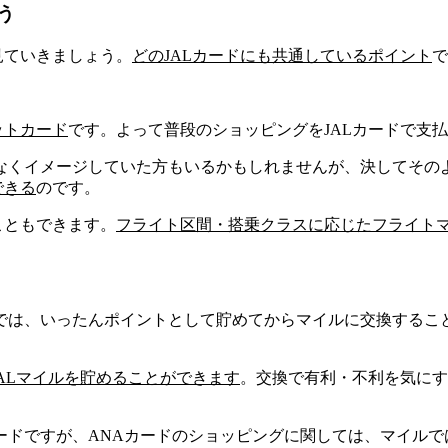
う
見ていきましょう。
どのJALカードにも共通しているポイント
で
ットカード
です。よって普段のショッピングをJALカードで支払
なくイメージしていた方もいるかもしれませんが、決してその
できる
のです。
こともできます。
フライト区間・搭乗クラスに応じたフライト
では、いったんポイントとして貯めてからマイルに交換するこ
JALマイルを貯めることができます
。
交換で有利・不利を気にす
ードですが、
ANAカードのショッピングに関しては、マイル