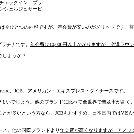
チェックイン、プラ
ンシェルジュサービ
は今ひとつの内容ですが、
年会費が安いのがメリット
です。
普
プラチナ
です。
年会費は10,000円以上
かかりますが、
空港ラウ
でしょうか？
stercard、JCB、アメリカン・エキスプレス・ダイナース
です。
がよいでしょう。他のブランドに比べて全世界で普及率が高く
ことが多いという方
なら、
JCB
もおすすめ。日本国内ではVISAやM
。
ース
。他の国際ブランドより
年会費が高くなりますが、アメッ