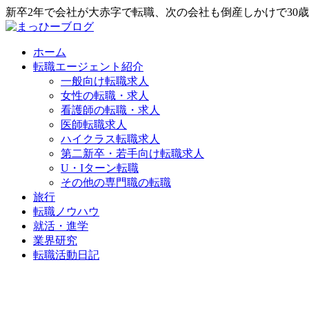
新卒2年で会社が大赤字で転職、次の会社も倒産しかけで30
ホーム
転職エージェント紹介
一般向け転職求人
女性の転職・求人
看護師の転職・求人
医師転職求人
ハイクラス転職求人
第二新卒・若手向け転職求人
U・Iターン転職
その他の専門職の転職
旅行
転職ノウハウ
就活・進学
業界研究
転職活動日記