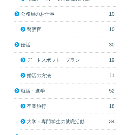
公務員のお仕事
10
警察官
10
婚活
30
デートスポット・プラン
19
婚活の方法
11
就活・進学
52
卒業旅行
18
大学・専門学生の就職活動
34