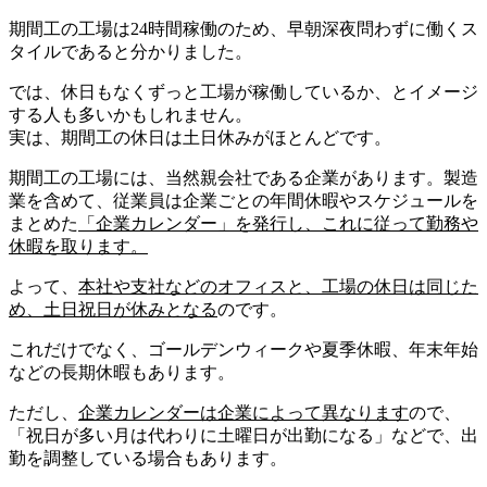
期間工の工場は24時間稼働のため、早朝深夜問わずに働くス
タイルであると分かりました。
では、休日もなくずっと工場が稼働しているか、とイメージ
する人も多いかもしれません。
実は、期間工の休日は
土日休み
がほとんどです。
期間工の工場には、当然親会社である企業があります。製造
業を含めて、従業員は企業ごとの年間休暇やスケジュールを
まとめた
「企業カレンダー」
を発行し、これ
に従って勤務や
休暇
を取ります。
よって、
本社や支社などのオフィスと、工場の休日は同じた
め、土日祝日が休みとなる
のです。
これだけでなく、
ゴールデンウィークや夏季休暇、年末年始
などの
長期休暇
もあります。
ただし、
企業カレンダーは企業によって異なります
ので、
「祝日が多い月は代わりに土曜日が出勤になる」などで、出
勤を調整している場合もあります。