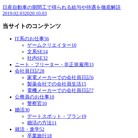
日産自動車の期間工で得られる給与や待遇を徹底解説
2019.02.03
2020.10.03
当サイトのコンテンツ
IT系のお仕事
56
ゲームクリエイター
10
文系SE
14
社内SE
32
ニート・フリーター・非正規雇用
33
会社員日記
28
家電メーカーでの会社員日記
6
製薬会社での会社員生活
15
電機メーカーでの会社員日記
7
公務員のお仕事
10
警察官
10
婚活
30
デートスポット・プラン
19
婚活の方法
11
就活・進学
52
卒業旅行
18