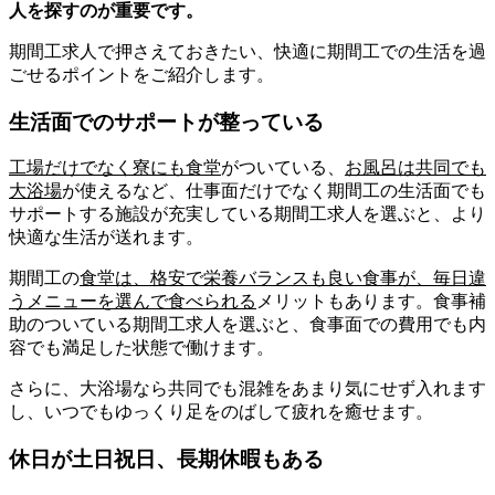
人を探すのが重要です。
期間工求人で押さえておきたい、快適に期間工での生活を過
ごせるポイントをご紹介します。
生活面でのサポートが整っている
工場だけでなく寮にも
食堂
がついている、
お風呂は共同でも
大浴場
が使えるなど、仕事面だけでなく期間工の生活面でも
サポートする施設が充実している期間工求人を選ぶと、より
快適な生活が送れます。
期間工の
食堂は、格安で
栄養バランスも良い食事
が、毎日違
うメニューを選んで食べられる
メリットもあります。
食事補
助
のついている期間工求人を選ぶ
と、食事面での費用でも内
容でも満足した状態で働けます。
さらに、大浴場なら共同でも混雑をあまり気にせず入れます
し、いつでもゆっくり足をのばして疲れを癒せます。
休日が土日祝日、長期休暇もある