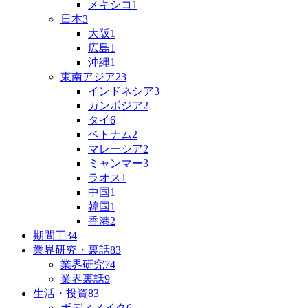
メキシコ
1
日本
3
大阪
1
広島
1
沖縄
1
東南アジア
23
インドネシア
3
カンボジア
2
タイ
6
ベトナム
2
マレーシア
2
ミャンマー
3
ラオス
1
中国
1
韓国
1
香港
2
期間工
34
業界研究・裏話
83
業界研究
74
業界裏話
9
生活・投資
83
ボディメイク
6