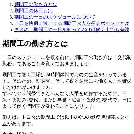
期間工の働き方とは
期間工の休日とは
期間工の一日のスケジュールについて
一日を快適に過ごせる期間工求人を探すポイントとは
まとめ 期間工の一日を知っておけば働く上でも有効
期間工の働き方とは
一日のスケジュールを観る前に、期間工の働き方は
「交代制
勤務」
であることを覚えておきましょう。
期間工で働く工場は24時間体制
でものの生産を行っていま
す。そのため、朝や昼、そして夜と深夜にも働く人手を確保
しなければいけません。
すべての時間帯でまんべんなく人手を確保するために、
日
勤・夜勤の2交代
、または
早番・遅番・夜勤の3交代
で、
日に
よって働く時間帯が変わる
ことになります。
例えば、
トヨタ
の期間工では以下の6つの勤務時間帯スタイ
ル
があります。