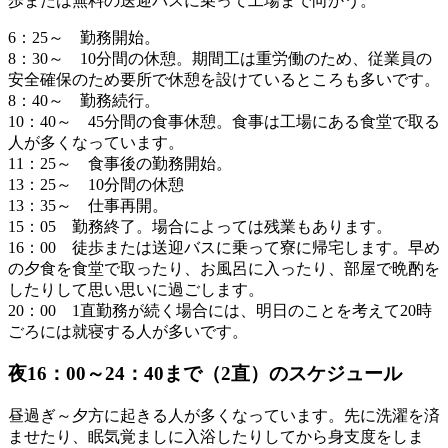
歩または無料の送迎バスに乗って工場まで向かう。
6：25～ 勤務開始。
8：30～ 10分間の休憩。期間工は重労働のため、従業員の
安全確保のため要所で休憩を設けているところも多いです。
8：40～ 勤務続行。
10：40～ 45分間の
食事休憩
。
食事は工場にある食堂で取る
人が多くなっています。
11：25～ 食事後の勤務開始。
13：25～ 10分間の休憩
13：35～ 仕事再開。
15：05 勤務終了。
場合によっては残業もあります。
16：00 徒歩または送迎バスに乗って寮に帰宅します。早め
の夕食を食堂で取ったり、お風呂に入ったり、部屋で晩酌を
したりして思い思いに過ごします。
20：00 1直勤務が続く場合には、明日のことを考えて20時
ごろには就寝する人が多いです。
夜16：00～24：40まで（2直）のスケジュール
昼過ぎ～夕方に起きる
人が多くなっています。先に洗濯を済
ませたり、眠気覚ましに入浴したりしてから身支度をしま