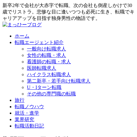
新卒2年で会社が大赤字で転職、次の会社も倒産しかけで30
歳でリストラ。悲惨な目に逢いつつも必死に生き、転職でキ
ャリアアップを目指す独身男性の物語です。
ホーム
転職エージェント紹介
一般向け転職求人
女性の転職・求人
看護師の転職・求人
医師転職求人
ハイクラス転職求人
第二新卒・若手向け転職求人
U・Iターン転職
その他の専門職の転職
旅行
転職ノウハウ
就活・進学
業界研究
転職活動日記