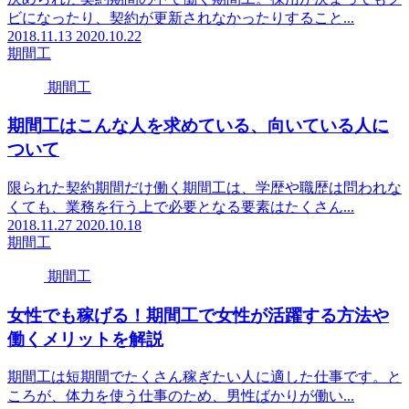
ビになったり、契約が更新されなかったりすること...
2018.11.13
2020.10.22
期間工
期間工
期間工はこんな人を求めている、向いている人に
ついて
限られた契約期間だけ働く期間工は、学歴や職歴は問われな
くても、業務を行う上で必要となる要素はたくさん...
2018.11.27
2020.10.18
期間工
期間工
女性でも稼げる！期間工で女性が活躍する方法や
働くメリットを解説
期間工は短期間でたくさん稼ぎたい人に適した仕事です。と
ころが、体力を使う仕事のため、男性ばかりが働い...