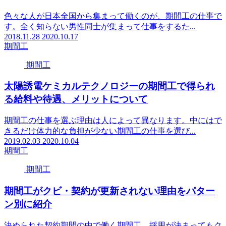
色々な人が日本全国から集まって働くのが、期間工の仕事で
す。全く知らない男性同士が集まって仕事をするた...
2018.11.28
2020.10.17
期間工
期間工
太陽誘電ケミカルテクノロジーの期間工で得られ
る給料や待遇、メリットについて
期間工の仕事を選ぶ理由は人によって異なります。中にはで
きるだけ体力的な負担が少ない期間工の仕事を選び...
2019.02.03
2020.10.04
期間工
期間工
期間工がクビ・契約が更新されない理由をパター
ン別に紹介
決められた契約期間の中で働く期間工。採用が決まってもク