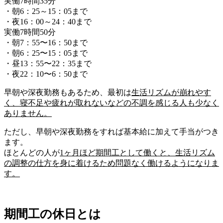
実働7時間35分
・朝6：25～15：05まで
・夜16：00～24：40まで
実働7時間50分
・朝7：55〜16：50まで
・朝6：25〜15：05まで
・昼13：55〜22：35まで
・夜22：10〜6：50まで
早朝や深夜勤務もあるため、最初は
生活リズムが崩れやす
く、寝不足や疲れが取れないなどの
不調を感じる人も少なく
ありません。
ただし、
早朝や深夜勤務をすれば基本給に加えて
手当
がつき
ます。
ほとんどの人が
1ヶ月ほど期間工として働くと、生活リズム
の調整の仕方を身に着ける
ため問題なく働けるようになりま
す。
期間工の休日とは