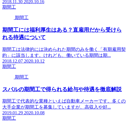
2018.11.30
2020.10.16
期間工
期間工
期間工には福利厚生はある？直雇用だから受けら
れる待遇について
期間工は法律的には決められた期間のみを働く「有期雇用契
約」に該当します。けれども、働いている期間は期...
2018.12.07
2020.10.12
期間工
期間工
スバルの期間工で得られる給与や待遇を徹底解説
期間工で代表的な業種といえば自動車メーカーです。多くの
大手企業が期間工を募集していますが、高収入や好...
2019.01.29
2020.10.08
期間工