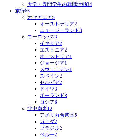
大学・専門学生の就職活動
34
旅行
66
オセアニア
5
オーストラリア
2
ニュージーランド
3
ヨーロッパ
23
イタリア
2
エストニア
2
オーストリア
1
ジョージア
1
スウェーデン
1
スペイン
2
セルビア
2
ドイツ
3
ポーランド
3
ロシア
6
北中南米
12
アメリカ合衆国
5
カナダ
2
ブラジル
2
ペルー
2