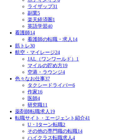
ライザップ
31
副業
5
楽天経済圏
1
英語学習
40
看護師
14
看護師の転職・求人
14
筋トレ
30
航空・マイレージ
24
JAL（ワンワールド）
1
マイルの貯め方
19
空港・ラウンジ
4
色々なお仕事
37
タクシードライバー
6
作家
16
医師
4
研究職
11
薬剤師転職求人
19
転職サイト・エージェント紹介
41
U・Iターン転職
2
その他の専門職の転職
14
ハイクラス転職求人
4