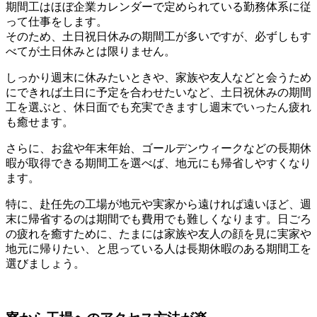
期間工はほぼ企業カレンダーで定められている勤務体系に従
って仕事をします。
そのため、土日祝日休みの期間工が多いですが、必ずしもす
べてが土日休みとは限りません。
しっかり週末に休みたいときや、家族や友人などと会うため
にできれば土日に予定を合わせたいなど、
土日祝休みの期間
工を選ぶ
と、休日面でも充実できますし週末でいったん疲れ
も癒せます。
さらに、
お盆や年末年始、ゴールデンウィークなどの
長期休
暇が取得できる期間工
を選べば、地元にも帰省しやすくなり
ます。
特に、赴任先の工場が地元や実家から遠ければ遠いほど、週
末に帰省するのは期間でも費用でも難しくなります。日ごろ
の疲れを癒すために、たまには家族や友人の顔を見に実家や
地元に帰りたい、と思っている人は長期休暇のある期間工を
選びましょう。