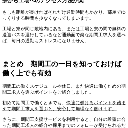
寮から工場へのアクセス方法が楽
もしも距離が長ければそれだけ通勤時間もかかり、部屋でゆ
っくりする時間も少なくなってしまいます。
工場と寮が同じ敷地内
にある、または
工場と寮の間で無料の
送迎バスを運行しているなど
通勤面で楽な期間工
求人を選べ
ば、毎日の通勤もストレスになりません。
まとめ 期間工の一日を知っておけば
働く上でも有効
期間工の働くスケジュールや休日、また快適に働くための期
間工求人を選ぶポイントをご紹介しました。
初めて期間工で働くときでも、
快適に働けるポイントを踏ま
えて期間工求人を選ぶ
と、安心して無理なく働けます。
さらに、
期間工支援サービス
を利用する
と、自分の希望に合
った期間工求人の紹介や採用までのフォローが受けられるだ