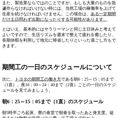
また、製造業ならではのことですが、もしも大量のものを急
遽作らなければいけない時には、当然工場の稼働率を上げて
生産を続けなければいけません。この場合は、
ある一定期間
だけ土日問わず出勤になったりする可能性
があります。
とはいえ、
基本的にはサラリーマンと同じ土日休みと考えて
よい
ですので、生活リズムを週末で整えて疲れを癒したり、
長期休暇を利用して地元に帰省したりといった過ごし方もで
きます。
期間工の一日のスケジュールについて
次に、
トヨタ
の期間工の働き方
である朝6：25～15：05まで
（1直）、夜16：00～24：40まで（2直）ごとの一日のスケジ
ュールを見てみましょう。
朝6：25～15：05まで（1直）のスケジュール
朝5時半ごろ起床、寮の食堂で朝食
を取ったあと身支度。徒