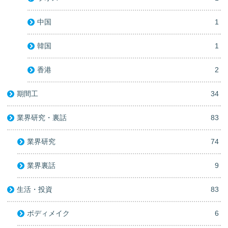
中国
1
韓国
1
香港
2
期間工
34
業界研究・裏話
83
業界研究
74
業界裏話
9
生活・投資
83
ボディメイク
6