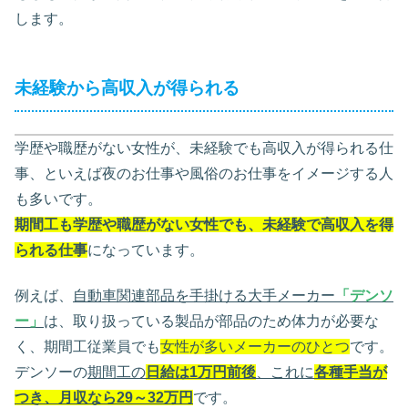
します。
未経験から高収入が得られる
学歴や職歴がない女性が、未経験でも高収入が得られる仕
事、といえば夜のお仕事や風俗のお仕事をイメージする人
も多いです。
期間工も学歴や職歴がない女性でも、未経験で高収入を得
られる仕事
になっています。
例えば、
自動車関連部品を手掛ける大手メーカー
「デンソ
ー」
は、取り扱っている製品が部品のため体力が必要な
く、期間工従業員でも
女性が多いメーカーのひとつ
です。
デンソーの
期間工の
日給は1万円前後
、これに
各種手当が
つき、月収なら29～32万円
です。