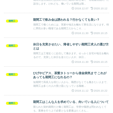
該当します。けれども、働いている期間は期...
2018.12.07
2020.10.12
期間工で飲み会は誘われる？行かなくても良い？
期間工
期間工で働くためには、実家や地元を離れて寮生活になります。特
に男性が多い職場である期間工だからこそ、...
2018.11.30
2020.10.15
休日を充実させたい、帰省しやすい期間工求人の選び方
期間工
とは
期間工は工場近くに赴任して働きます。せっかく自宅や地元を離れ
るので、充実した休日を送りたい人や、休日...
2018.11.30
2020.10.15
ひげやピアス、茶髪タトゥーから借金病気まで これが
期間工
あっても期間工になれるの？
短期間で高収入を得たい人から、職歴がなくても働きたい人まで、
期間工は多くの人の受け皿になっている職種...
2018.11.12
2020.10.22
期間工はこんな人を求めている、向いている人について
期間工
限られた契約期間だけ働く期間工は、学歴や職歴は問われなくて
も、業務を行う上で必要となる要素はたくさん...