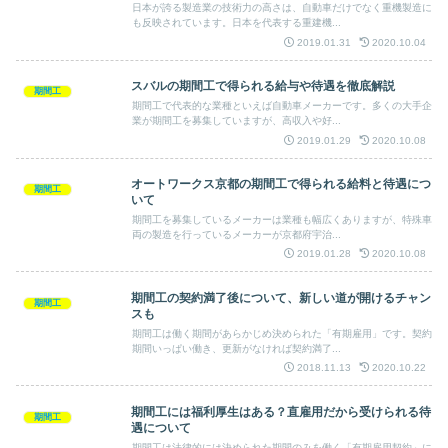
日本が誇る製造業の技術力の高さは、自動車だけでなく重機製造に
も反映されています。日本を代表する重建機...
2019.01.31
2020.10.04
スバルの期間工で得られる給与や待遇を徹底解説
期間工
期間工で代表的な業種といえば自動車メーカーです。多くの大手企
業が期間工を募集していますが、高収入や好...
2019.01.29
2020.10.08
オートワークス京都の期間工で得られる給料と待遇につ
期間工
いて
期間工を募集しているメーカーは業種も幅広くありますが、特殊車
両の製造を行っているメーカーが京都府宇治...
2019.01.28
2020.10.08
期間工の契約満了後について、新しい道が開けるチャン
期間工
スも
期間工は働く期間があらかじめ決められた「有期雇用」です。契約
期間いっぱい働き、更新がなければ契約満了...
2018.11.13
2020.10.22
期間工には福利厚生はある？直雇用だから受けられる待
期間工
遇について
期間工は法律的には決められた期間のみを働く「有期雇用契約」に